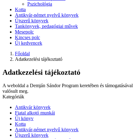
Pszichológia
Kotta
Antikvár-német nyelvű könyvek
Újszerű könyvek
Tankönyvek, pedagógiai művek
Mesepolc
Kincses polc
Új kedvencek
Főoldal
Adatkezelési tájékoztató
Adatkezelési tájékoztató
A weboldal a Demján Sándor Program keretében és támogatásával
valósult meg.
Kategóriák
Antikvár könyvek
Fiatal alkotó munkái
Új könyv
Kotta
Antikvár-német nyelvű könyvek
Újszerű könyvek