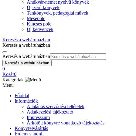
Antikvár-német nyelvű könyvek
Újszerű könyvek
Tankönyvek, pedagógiai művek
Mesepolc
Kincses polc
Új kedvencek
Keresés a webáruházban
Keresés a webáruházban
Keresés a webáruházban
Keresés a webáruházban
0
Kosár
0
Kategóriák
Menü
Főoldal
Információk
Általános szerződési feltételek
Adatkezelési tájékoztató
Impresszum
Árkötött könyvre vonatkozó tájékoztatás
Könyvfelvásárlás
Érdemes tudni