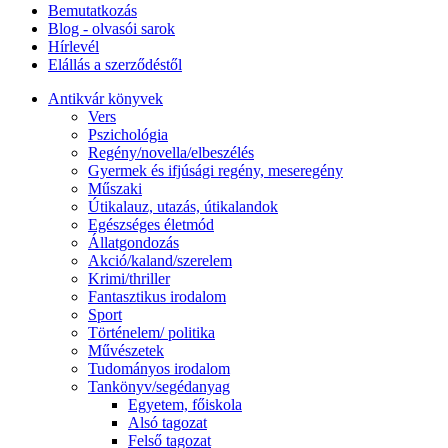
Bemutatkozás
Blog - olvasói sarok
Hírlevél
Elállás a szerződéstől
Antikvár könyvek
Vers
Pszichológia
Regény/novella/elbeszélés
Gyermek és ifjúsági regény, meseregény
Műszaki
Útikalauz, utazás, útikalandok
Egészséges életmód
Állatgondozás
Akció/kaland/szerelem
Krimi/thriller
Fantasztikus irodalom
Sport
Történelem/ politika
Művészetek
Tudományos irodalom
Tankönyv/segédanyag
Egyetem, főiskola
Alsó tagozat
Felső tagozat