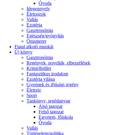
Óvoda
Idegennyelv
Életrajzok
Vallás
Ezotéria
Gasztronómia
Egészség/gyógyítás
Önismeret
Fiatal alkotó munkái
Új könyv
Gasztronómia
Regények, novellák, elbeszélések
Krimi/thriller
Fantasztikus irodalom
Ezotéria világa
Gyermek és ifjúsági regény
Életrajz
Sport
Tankönyv, segédanyag
Alsó tagozat
Felső tagozat
Egyetem, főiskola
Óvoda
Vallás
Történelem/politika