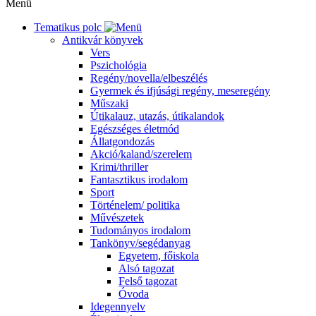
Menü
Tematikus polc
Antikvár könyvek
Vers
Pszichológia
Regény/novella/elbeszélés
Gyermek és ifjúsági regény, meseregény
Műszaki
Útikalauz, utazás, útikalandok
Egészséges életmód
Állatgondozás
Akció/kaland/szerelem
Krimi/thriller
Fantasztikus irodalom
Sport
Történelem/ politika
Művészetek
Tudományos irodalom
Tankönyv/segédanyag
Egyetem, főiskola
Alsó tagozat
Felső tagozat
Óvoda
Idegennyelv