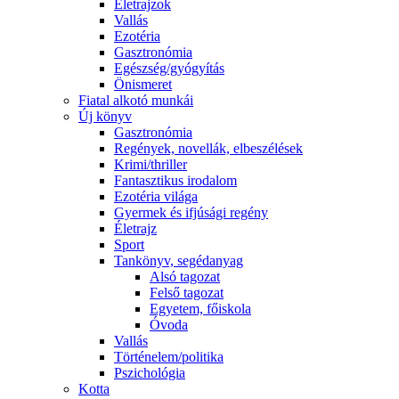
Életrajzok
Vallás
Ezotéria
Gasztronómia
Egészség/gyógyítás
Önismeret
Fiatal alkotó munkái
Új könyv
Gasztronómia
Regények, novellák, elbeszélések
Krimi/thriller
Fantasztikus irodalom
Ezotéria világa
Gyermek és ifjúsági regény
Életrajz
Sport
Tankönyv, segédanyag
Alsó tagozat
Felső tagozat
Egyetem, főiskola
Óvoda
Vallás
Történelem/politika
Pszichológia
Kotta