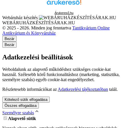
Árukereső.hu
Webáruház készítés
WEBÁRUHÁZKÉSZÍTÉSÁRAK.HU
© 2025 - 2026. Minden jog fenntartva
Tantikvárium Online
Antikvárium és Könyváruház
Bezár
Bezár
Adatkezelési beállítások
Weboldalunk az alapvető működéshez szükséges cookie-kat
használ. Szélesebb körű funkcionalitáshoz (marketing, statisztika,
személyre szabás) egyéb cookie-kat engedélyezhet.
Részletesebb információkat az
Adatkezelési tájékoztatóban
talál.
Kötelező sütik elfogadása
Összes elfogadása
Személyre szabás
Alapvető sütik