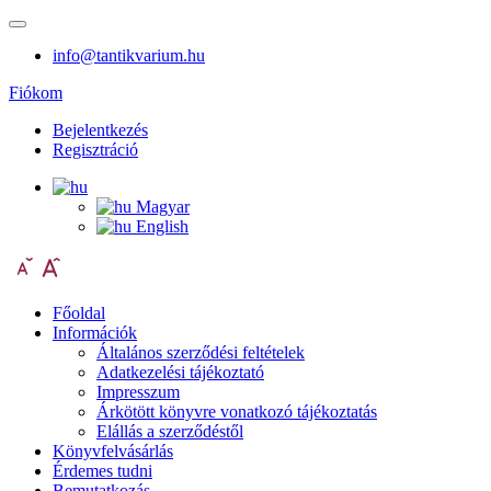
info@tantikvarium.hu
Fiókom
Bejelentkezés
Regisztráció
Magyar
English
Főoldal
Információk
Általános szerződési feltételek
Adatkezelési tájékoztató
Impresszum
Árkötött könyvre vonatkozó tájékoztatás
Elállás a szerződéstől
Könyvfelvásárlás
Érdemes tudni
Bemutatkozás