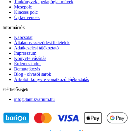
Tankönyvek, pedagógiai művek
Mesepolc
Kincses polc
Új kedvencek
Információk
Kapcsolat
Általános szerződési feltételek
Adatkezelési tájékoztató
Impresszum
Könyvfelvásárlás
Érdemes tudni
Bemutatkozás
Blog - olvasói sarok
Árkötött könyvre vonatkozó tájékoztatás
Elérhetőségek
info@tantikvarium.hu