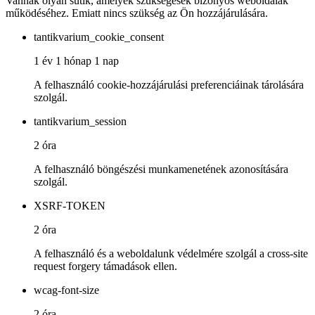
Vannak olyan sütik, amelyek szükségesek bizonyos weboldalak
működéséhez. Emiatt nincs szükség az Ön hozzájárulására.
tantikvarium_cookie_consent
1 év 1 hónap 1 nap
A felhasználó cookie-hozzájárulási preferenciáinak tárolására
szolgál.
tantikvarium_session
2 óra
A felhasználó böngészési munkamenetének azonosítására
szolgál.
XSRF-TOKEN
2 óra
A felhasználó és a weboldalunk védelmére szolgál a cross-site
request forgery támadások ellen.
wcag-font-size
2 óra