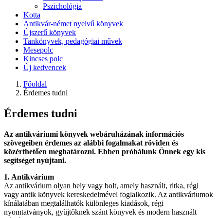
Pszichológia
Kotta
Antikvár-német nyelvű könyvek
Újszerű könyvek
Tankönyvek, pedagógiai művek
Mesepolc
Kincses polc
Új kedvencek
Főoldal
Érdemes tudni
Érdemes tudni
Az antikváriumi könyvek webáruházának információs
szövegeiben érdemes az alábbi fogalmakat röviden és
közérthetően meghatározni. Ebben próbálunk Önnek egy kis
segítséget nyújtani.
1. Antikvárium
Az antikvárium olyan hely vagy bolt, amely használt, ritka, régi
vagy antik könyvek kereskedelmével foglalkozik. Az antikváriumok
kínálatában megtalálhatók különleges kiadások, régi
nyomtatványok, gyűjtőknek szánt könyvek és modern használt