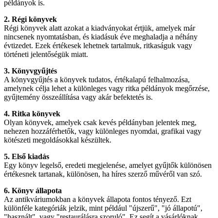
példányok is.
2. Régi könyvek
Régi könyvek alatt azokat a kiadványokat értjük, amelyek már
nincsenek nyomtatásban, és kiadásuk éve meghaladja a néhány
évtizedet. Ezek értékesek lehetnek tartalmuk, ritkaságuk vagy
történeti jelentőségük miatt.
3. Könyvgyűjtés
A könyvgyűjtés a könyvek tudatos, értékalapú felhalmozása,
amelynek célja lehet a különleges vagy ritka példányok megőrzése,
gyűjtemény összeállítása vagy akár befektetés is.
4. Ritka könyvek
Olyan könyvek, amelyek csak kevés példányban jelentek meg,
nehezen hozzáférhetők, vagy különleges nyomdai, grafikai vagy
kötészeti megoldásokkal készültek.
5. Első kiadás
Egy könyv legelső, eredeti megjelenése, amelyet gyűjtők különösen
értékesnek tartanak, különösen, ha híres szerző művéről van szó.
6. Könyv állapota
Az antikváriumokban a könyvek állapota fontos tényező. Ezt
különféle kategóriák jelzik, mint például "újszerű", "jó állapotú",
"használt", vagy "restaurálásra szoruló". Ez segít a vásárlóknak