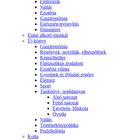
Életrajzok
Vallás
Ezotéria
Gasztronómia
Egészség/gyógyítás
Önismeret
Fiatal alkotó munkái
Új könyv
Gasztronómia
Regények, novellák, elbeszélések
Krimi/thriller
Fantasztikus irodalom
Ezotéria világa
Gyermek és ifjúsági regény
Életrajz
Sport
Tankönyv, segédanyag
Alsó tagozat
Felső tagozat
Egyetem, főiskola
Óvoda
Vallás
Történelem/politika
Pszichológia
Kotta