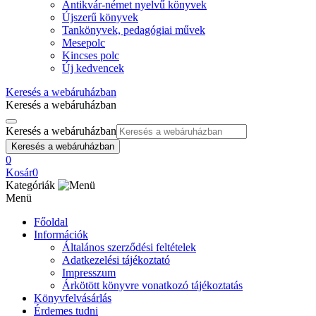
Antikvár-német nyelvű könyvek
Újszerű könyvek
Tankönyvek, pedagógiai művek
Mesepolc
Kincses polc
Új kedvencek
Keresés a webáruházban
Keresés a webáruházban
Keresés a webáruházban
Keresés a webáruházban
0
Kosár
0
Kategóriák
Menü
Főoldal
Információk
Általános szerződési feltételek
Adatkezelési tájékoztató
Impresszum
Árkötött könyvre vonatkozó tájékoztatás
Könyvfelvásárlás
Érdemes tudni