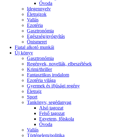
Óvoda
Idegennyelv
Életrajzok
Vallás
Ezotéria
Gasztronómia
Egészség/gyógyítás
Önismeret
Fiatal alkotó munkái
Új könyv
Gasztronómia
Regények, novellák, elbeszélések
Krimi/thriller
Fantasztikus irodalom
Ezotéria világa
Gyermek és ifjúsági regény
Életrajz
Sport
Tankönyv, segédanyag
Alsó tagozat
Felső tagozat
Egyetem, főiskola
Óvoda
Vallás
Történelem/politika