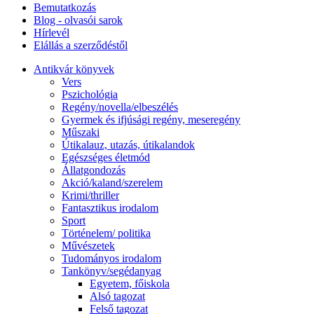
Bemutatkozás
Blog - olvasói sarok
Hírlevél
Elállás a szerződéstől
Antikvár könyvek
Vers
Pszichológia
Regény/novella/elbeszélés
Gyermek és ifjúsági regény, meseregény
Műszaki
Útikalauz, utazás, útikalandok
Egészséges életmód
Állatgondozás
Akció/kaland/szerelem
Krimi/thriller
Fantasztikus irodalom
Sport
Történelem/ politika
Művészetek
Tudományos irodalom
Tankönyv/segédanyag
Egyetem, főiskola
Alsó tagozat
Felső tagozat