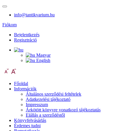
info@tantikvarium.hu
Fiókom
Bejelentkezés
Regisztráció
Magyar
English
Főoldal
Információk
Általános szerződési feltételek
Adatkezelési tájékoztató
Impresszum
Árkötött könyvre vonatkozó tájékoztatás
Elállás a szerződéstől
Könyvfelvásárlás
Érdemes tudni
Bemutatkozás