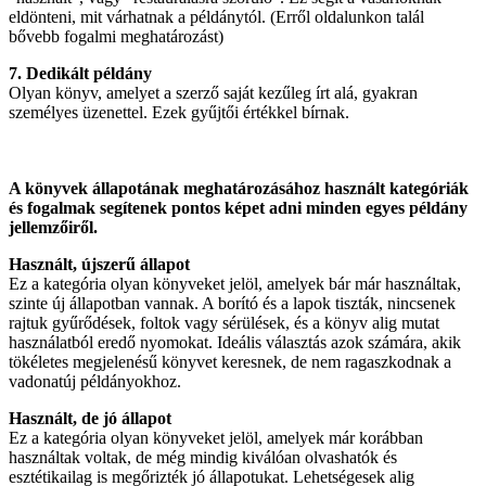
eldönteni, mit várhatnak a példánytól. (Erről oldalunkon talál
bővebb fogalmi meghatározást)
7. Dedikált példány
Olyan könyv, amelyet a szerző saját kezűleg írt alá, gyakran
személyes üzenettel. Ezek gyűjtői értékkel bírnak.
A könyvek állapotának meghatározásához használt kategóriák
és fogalmak segítenek pontos képet adni minden egyes példány
jellemzőiről.
Használt, újszerű állapot
Ez a kategória olyan könyveket jelöl, amelyek bár már használtak,
szinte új állapotban vannak. A borító és a lapok tiszták, nincsenek
rajtuk gyűrődések, foltok vagy sérülések, és a könyv alig mutat
használatból eredő nyomokat. Ideális választás azok számára, akik
tökéletes megjelenésű könyvet keresnek, de nem ragaszkodnak a
vadonatúj példányokhoz.
Használt, de jó állapot
Ez a kategória olyan könyveket jelöl, amelyek már korábban
használtak voltak, de még mindig kiválóan olvashatók és
esztétikailag is megőrizték jó állapotukat. Lehetségesek alig