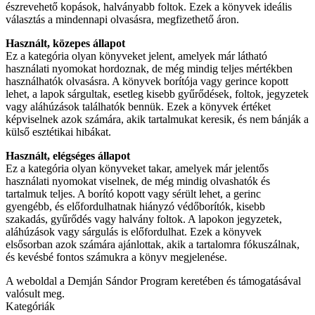
észrevehető kopások, halványabb foltok. Ezek a könyvek ideális
választás a mindennapi olvasásra, megfizethető áron.
Használt, közepes állapot
Ez a kategória olyan könyveket jelent, amelyek már látható
használati nyomokat hordoznak, de még mindig teljes mértékben
használhatók olvasásra. A könyvek borítója vagy gerince kopott
lehet, a lapok sárgultak, esetleg kisebb gyűrődések, foltok, jegyzetek
vagy aláhúzások találhatók bennük. Ezek a könyvek értéket
képviselnek azok számára, akik tartalmukat keresik, és nem bánják a
külső esztétikai hibákat.
Használt, elégséges állapot
Ez a kategória olyan könyveket takar, amelyek már jelentős
használati nyomokat viselnek, de még mindig olvashatók és
tartalmuk teljes. A borító kopott vagy sérült lehet, a gerinc
gyengébb, és előfordulhatnak hiányzó védőborítók, kisebb
szakadás, gyűrődés vagy halvány foltok. A lapokon jegyzetek,
aláhúzások vagy sárgulás is előfordulhat. Ezek a könyvek
elsősorban azok számára ajánlottak, akik a tartalomra fókuszálnak,
és kevésbé fontos számukra a könyv megjelenése.
A weboldal a Demján Sándor Program keretében és támogatásával
valósult meg.
Kategóriák