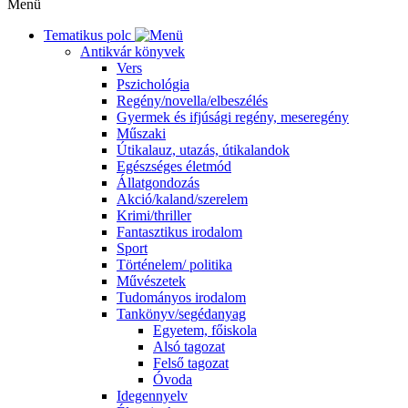
Menü
Tematikus polc
Antikvár könyvek
Vers
Pszichológia
Regény/novella/elbeszélés
Gyermek és ifjúsági regény, meseregény
Műszaki
Útikalauz, utazás, útikalandok
Egészséges életmód
Állatgondozás
Akció/kaland/szerelem
Krimi/thriller
Fantasztikus irodalom
Sport
Történelem/ politika
Művészetek
Tudományos irodalom
Tankönyv/segédanyag
Egyetem, főiskola
Alsó tagozat
Felső tagozat
Óvoda
Idegennyelv