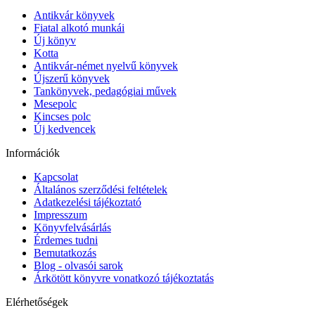
Antikvár könyvek
Fiatal alkotó munkái
Új könyv
Kotta
Antikvár-német nyelvű könyvek
Újszerű könyvek
Tankönyvek, pedagógiai művek
Mesepolc
Kincses polc
Új kedvencek
Információk
Kapcsolat
Általános szerződési feltételek
Adatkezelési tájékoztató
Impresszum
Könyvfelvásárlás
Érdemes tudni
Bemutatkozás
Blog - olvasói sarok
Árkötött könyvre vonatkozó tájékoztatás
Elérhetőségek