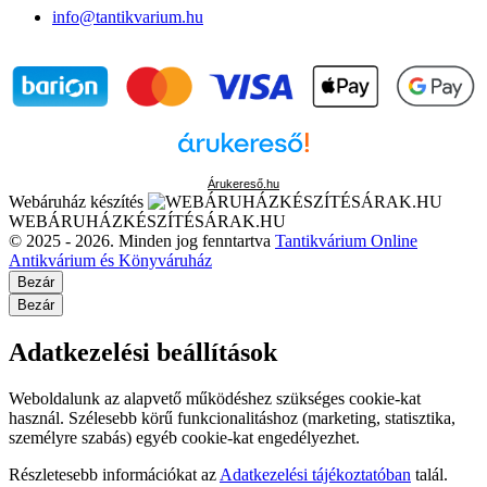
info@tantikvarium.hu
Árukereső.hu
Webáruház készítés
WEBÁRUHÁZKÉSZÍTÉSÁRAK.HU
© 2025 - 2026. Minden jog fenntartva
Tantikvárium Online
Antikvárium és Könyváruház
Bezár
Bezár
Adatkezelési beállítások
Weboldalunk az alapvető működéshez szükséges cookie-kat
használ. Szélesebb körű funkcionalitáshoz (marketing, statisztika,
személyre szabás) egyéb cookie-kat engedélyezhet.
Részletesebb információkat az
Adatkezelési tájékoztatóban
talál.