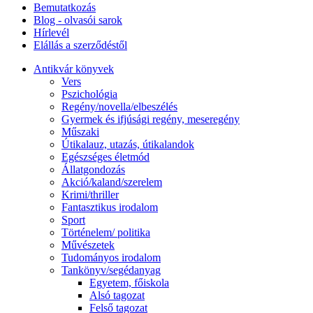
Bemutatkozás
Blog - olvasói sarok
Hírlevél
Elállás a szerződéstől
Antikvár könyvek
Vers
Pszichológia
Regény/novella/elbeszélés
Gyermek és ifjúsági regény, meseregény
Műszaki
Útikalauz, utazás, útikalandok
Egészséges életmód
Állatgondozás
Akció/kaland/szerelem
Krimi/thriller
Fantasztikus irodalom
Sport
Történelem/ politika
Művészetek
Tudományos irodalom
Tankönyv/segédanyag
Egyetem, főiskola
Alsó tagozat
Felső tagozat