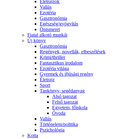
Életrajzok
Vallás
Ezotéria
Gasztronómia
Egészség/gyógyítás
Önismeret
Fiatal alkotó munkái
Új könyv
Gasztronómia
Regények, novellák, elbeszélések
Krimi/thriller
Fantasztikus irodalom
Ezotéria világa
Gyermek és ifjúsági regény
Életrajz
Sport
Tankönyv, segédanyag
Alsó tagozat
Felső tagozat
Egyetem, főiskola
Óvoda
Vallás
Történelem/politika
Pszichológia
Kotta