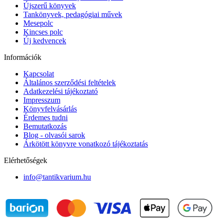
Újszerű könyvek
Tankönyvek, pedagógiai művek
Mesepolc
Kincses polc
Új kedvencek
Információk
Kapcsolat
Általános szerződési feltételek
Adatkezelési tájékoztató
Impresszum
Könyvfelvásárlás
Érdemes tudni
Bemutatkozás
Blog - olvasói sarok
Árkötött könyvre vonatkozó tájékoztatás
Elérhetőségek
info@tantikvarium.hu