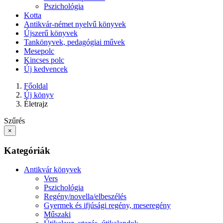
Pszichológia
Kotta
Antikvár-német nyelvű könyvek
Újszerű könyvek
Tankönyvek, pedagógiai művek
Mesepolc
Kincses polc
Új kedvencek
Főoldal
Új könyv
Életrajz
Szűrés
×
Kategóriák
Antikvár könyvek
Vers
Pszichológia
Regény/novella/elbeszélés
Gyermek és ifjúsági regény, meseregény
Műszaki