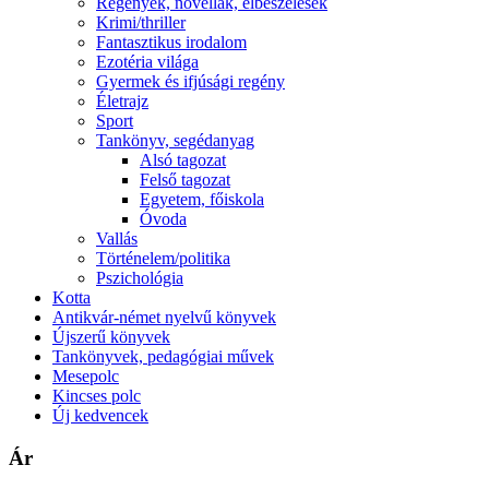
Regények, novellák, elbeszélések
Krimi/thriller
Fantasztikus irodalom
Ezotéria világa
Gyermek és ifjúsági regény
Életrajz
Sport
Tankönyv, segédanyag
Alsó tagozat
Felső tagozat
Egyetem, főiskola
Óvoda
Vallás
Történelem/politika
Pszichológia
Kotta
Antikvár-német nyelvű könyvek
Újszerű könyvek
Tankönyvek, pedagógiai művek
Mesepolc
Kincses polc
Új kedvencek
Ár