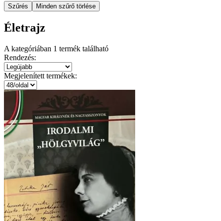
Szűrés
Minden szűrő törlése
Életrajz
A kategóriában
1
termék található
Rendezés:
Megjelenített termékek: