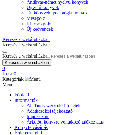
Antikvár-német nyelvű könyvek
Újszerű könyvek
Tankönyvek, pedagógiai művek
Mesepolc
Kincses polc
Új kedvencek
Keresés a webáruházban
Keresés a webáruházban
Keresés a webáruházban
Keresés a webáruházban
0
Kosár
0
Kategóriák
Menü
Főoldal
Információk
Általános szerződési feltételek
Adatkezelési tájékoztató
Impresszum
Árkötött könyvre vonatkozó tájékoztatás
Könyvfelvásárlás
Érdemes tudni