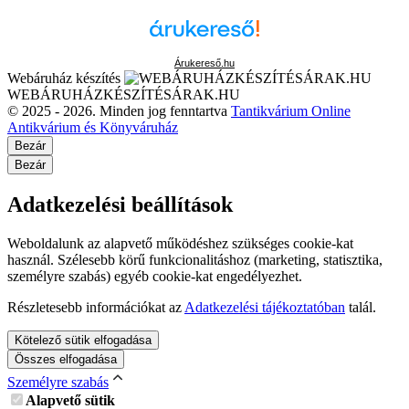
Árukereső.hu
Webáruház készítés
WEBÁRUHÁZKÉSZÍTÉSÁRAK.HU
© 2025 - 2026. Minden jog fenntartva
Tantikvárium Online
Antikvárium és Könyváruház
Bezár
Bezár
Adatkezelési beállítások
Weboldalunk az alapvető működéshez szükséges cookie-kat
használ. Szélesebb körű funkcionalitáshoz (marketing, statisztika,
személyre szabás) egyéb cookie-kat engedélyezhet.
Részletesebb információkat az
Adatkezelési tájékoztatóban
talál.
Kötelező sütik elfogadása
Összes elfogadása
Személyre szabás
Alapvető sütik