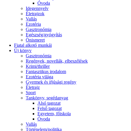
Óvoda
Idegennyelv
Életrajzok
Vallás
Ezotéria
Gasztronómia
Egészség/gyógyítás
Önismeret
Fiatal alkotó munkái
Új könyv
Gasztronómia
Regények, novellák, elbeszélések
Krimi/thriller
Fantasztikus irodalom
Ezotéria világa
Gyermek és ifjúsági regény
Életrajz
Sport
Tankönyv, segédanyag
Alsó tagozat
Felső tagozat
Egyetem, főiskola
Óvoda
Vallás
Történelem/politika