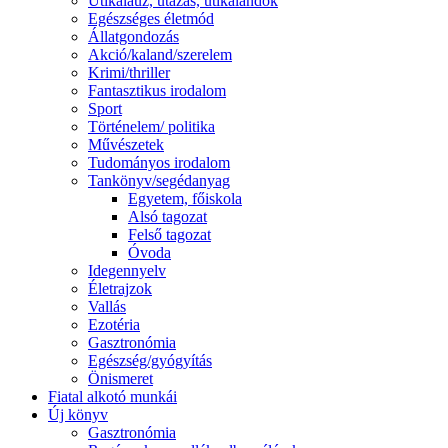
Útikalauz, utazás, útikalandok
Egészséges életmód
Állatgondozás
Akció/kaland/szerelem
Krimi/thriller
Fantasztikus irodalom
Sport
Történelem/ politika
Művészetek
Tudományos irodalom
Tankönyv/segédanyag
Egyetem, főiskola
Alsó tagozat
Felső tagozat
Óvoda
Idegennyelv
Életrajzok
Vallás
Ezotéria
Gasztronómia
Egészség/gyógyítás
Önismeret
Fiatal alkotó munkái
Új könyv
Gasztronómia