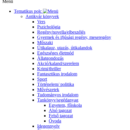
Menü
Tematikus polc
Antikvár könyvek
Vers
Pszichológia
Regény/novella/elbeszélés
Gyermek és ifjúsági regény, meseregény
Műszaki
Útikalauz, utazás, útikalandok
Egészséges életmód
Állatgondozás
Akció/kaland/szerelem
Krimi/thriller
Fantasztikus irodalom
Sport
Történelem/ politika
Művészetek
Tudományos irodalom
Tankönyv/segédanyag
Egyetem, főiskola
Alsó tagozat
Felső tagozat
Óvoda
Idegennyelv