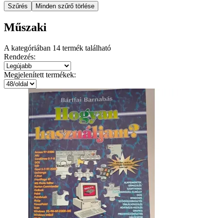
Szűrés
Minden szűrő törlése
Műszaki
A kategóriában
14
termék található
Rendezés:
Megjelenített termékek: