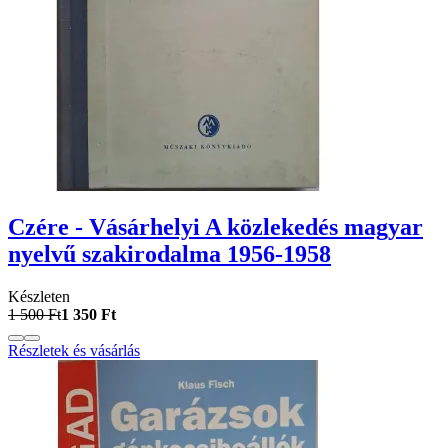
Czére - Vásárhelyi A közlekedés magyar
nyelvű szakirodalma 1956-1958
Készleten
1 500 Ft
1 350 Ft
Részletek és vásárlás