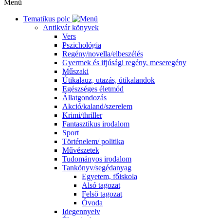
Menü
Tematikus polc
Antikvár könyvek
Vers
Pszichológia
Regény/novella/elbeszélés
Gyermek és ifjúsági regény, meseregény
Műszaki
Útikalauz, utazás, útikalandok
Egészséges életmód
Állatgondozás
Akció/kaland/szerelem
Krimi/thriller
Fantasztikus irodalom
Sport
Történelem/ politika
Művészetek
Tudományos irodalom
Tankönyv/segédanyag
Egyetem, főiskola
Alsó tagozat
Felső tagozat
Óvoda
Idegennyelv