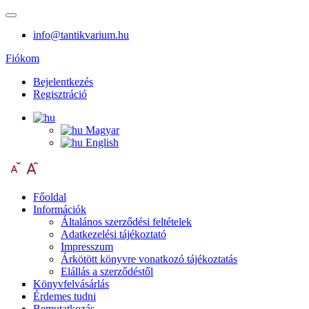
info@tantikvarium.hu
Fiókom
Bejelentkezés
Regisztráció
Magyar
English
Főoldal
Információk
Általános szerződési feltételek
Adatkezelési tájékoztató
Impresszum
Árkötött könyvre vonatkozó tájékoztatás
Elállás a szerződéstől
Könyvfelvásárlás
Érdemes tudni
Bemutatkozás