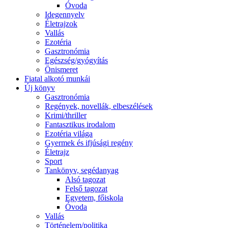
Óvoda
Idegennyelv
Életrajzok
Vallás
Ezotéria
Gasztronómia
Egészség/gyógyítás
Önismeret
Fiatal alkotó munkái
Új könyv
Gasztronómia
Regények, novellák, elbeszélések
Krimi/thriller
Fantasztikus irodalom
Ezotéria világa
Gyermek és ifjúsági regény
Életrajz
Sport
Tankönyv, segédanyag
Alsó tagozat
Felső tagozat
Egyetem, főiskola
Óvoda
Vallás
Történelem/politika