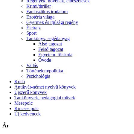
Regények, novellák, elbeszélések
Krimi/thriller
Fantasztikus irodalom
Ezotéria világa
Gyermek és ifjúsági regény
Életrajz
Sport
Tankönyv, segédanyag
Alsó tagozat
Felső tagozat
Egyetem, főiskola
Óvoda
Vallás
Történelem/politika
Pszichológia
Kotta
Antikvár-német nyelvű könyvek
Újszerű könyvek
Tankönyvek, pedagógiai művek
Mesepolc
Kincses polc
Új kedvencek
Ár