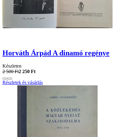
Horváth Árpád A dinamó regénye
Készleten
2 500 Ft
2 250 Ft
Részletek és vásárlás