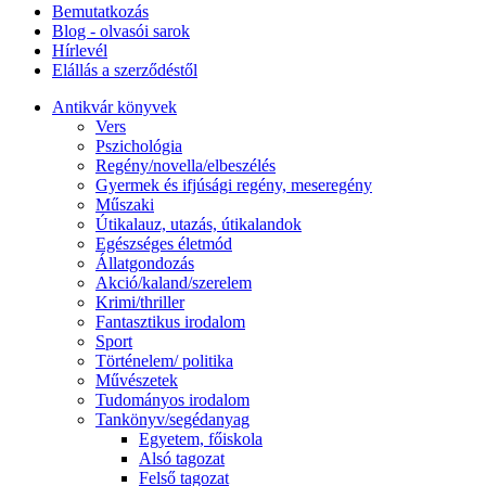
Bemutatkozás
Blog - olvasói sarok
Hírlevél
Elállás a szerződéstől
Antikvár könyvek
Vers
Pszichológia
Regény/novella/elbeszélés
Gyermek és ifjúsági regény, meseregény
Műszaki
Útikalauz, utazás, útikalandok
Egészséges életmód
Állatgondozás
Akció/kaland/szerelem
Krimi/thriller
Fantasztikus irodalom
Sport
Történelem/ politika
Művészetek
Tudományos irodalom
Tankönyv/segédanyag
Egyetem, főiskola
Alsó tagozat
Felső tagozat