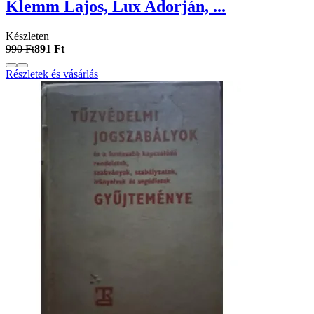
Klemm Lajos, Lux Adorján, ...
Készleten
990 Ft
891 Ft
Részletek és vásárlás