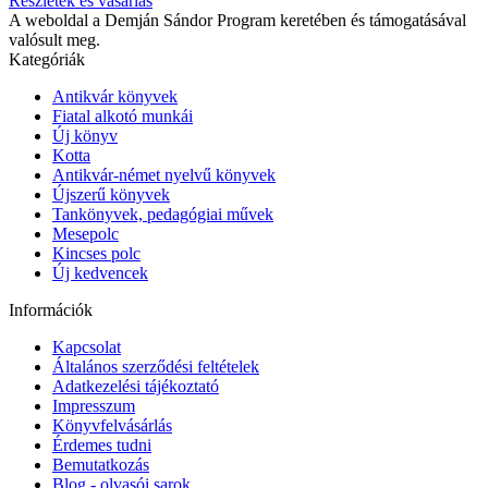
Részletek és vásárlás
A weboldal a Demján Sándor Program keretében és támogatásával
valósult meg.
Kategóriák
Antikvár könyvek
Fiatal alkotó munkái
Új könyv
Kotta
Antikvár-német nyelvű könyvek
Újszerű könyvek
Tankönyvek, pedagógiai művek
Mesepolc
Kincses polc
Új kedvencek
Információk
Kapcsolat
Általános szerződési feltételek
Adatkezelési tájékoztató
Impresszum
Könyvfelvásárlás
Érdemes tudni
Bemutatkozás
Blog - olvasói sarok