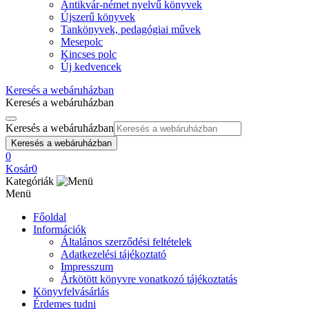
Antikvár-német nyelvű könyvek
Újszerű könyvek
Tankönyvek, pedagógiai művek
Mesepolc
Kincses polc
Új kedvencek
Keresés a webáruházban
Keresés a webáruházban
Keresés a webáruházban
Keresés a webáruházban
0
Kosár
0
Kategóriák
Menü
Főoldal
Információk
Általános szerződési feltételek
Adatkezelési tájékoztató
Impresszum
Árkötött könyvre vonatkozó tájékoztatás
Könyvfelvásárlás
Érdemes tudni