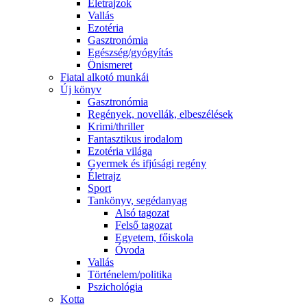
Életrajzok
Vallás
Ezotéria
Gasztronómia
Egészség/gyógyítás
Önismeret
Fiatal alkotó munkái
Új könyv
Gasztronómia
Regények, novellák, elbeszélések
Krimi/thriller
Fantasztikus irodalom
Ezotéria világa
Gyermek és ifjúsági regény
Életrajz
Sport
Tankönyv, segédanyag
Alsó tagozat
Felső tagozat
Egyetem, főiskola
Óvoda
Vallás
Történelem/politika
Pszichológia
Kotta