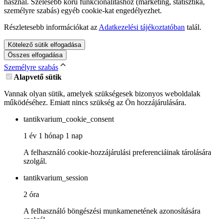
használ. Szélesebb körű funkcionalitáshoz (marketing, statisztika,
személyre szabás) egyéb cookie-kat engedélyezhet.
Részletesebb információkat az
Adatkezelési tájékoztatóban
talál.
Kötelező sütik elfogadása
Összes elfogadása
Személyre szabás
Alapvető sütik
Vannak olyan sütik, amelyek szükségesek bizonyos weboldalak
működéséhez. Emiatt nincs szükség az Ön hozzájárulására.
tantikvarium_cookie_consent
1 év 1 hónap 1 nap
A felhasználó cookie-hozzájárulási preferenciáinak tárolására
szolgál.
tantikvarium_session
2 óra
A felhasználó böngészési munkamenetének azonosítására