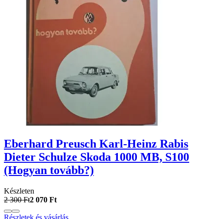
Eberhard Preusch Karl-Heinz Rabis
Dieter Schulze Skoda 1000 MB, S100
(Hogyan tovább?)
Készleten
2 300 Ft
2 070 Ft
Részletek és vásárlás