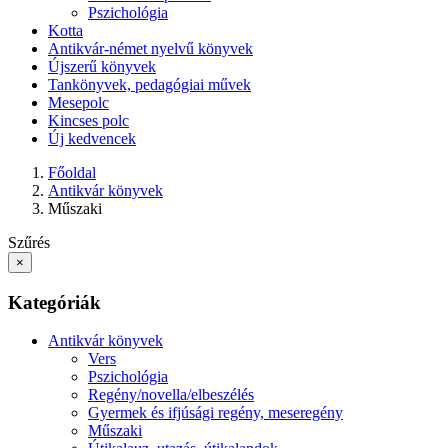
Pszichológia
Kotta
Antikvár-német nyelvű könyvek
Újszerű könyvek
Tankönyvek, pedagógiai művek
Mesepolc
Kincses polc
Új kedvencek
Főoldal
Antikvár könyvek
Műszaki
Szűrés
×
Kategóriák
Antikvár könyvek
Vers
Pszichológia
Regény/novella/elbeszélés
Gyermek és ifjúsági regény, meseregény
Műszaki