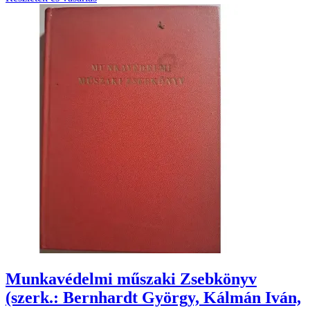
Munkavédelmi műszaki Zsebkönyv
(szerk.: Bernhardt György, Kálmán Iván,