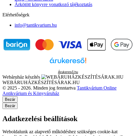
Árkötött könyvre vonatkozó tájékoztatás
Elérhetőségek
info@tantikvarium.hu
Árukereső.hu
Webáruház készítés
WEBÁRUHÁZKÉSZÍTÉSÁRAK.HU
© 2025 - 2026. Minden jog fenntartva
Tantikvárium Online
Antikvárium és Könyváruház
Bezár
Bezár
Adatkezelési beállítások
Weboldalunk az alapvető működéshez szükséges cookie-kat