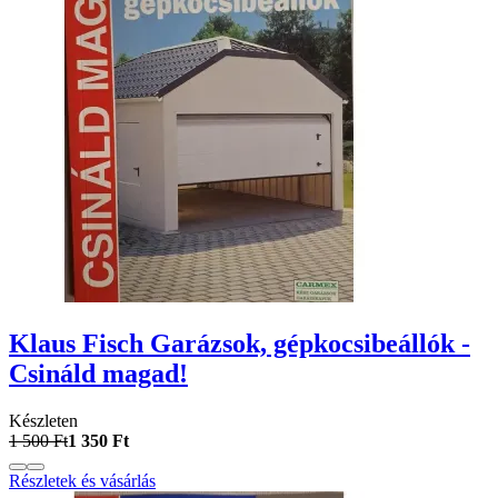
Klaus Fisch Garázsok, gépkocsibeállók -
Csináld magad!
Készleten
1 500 Ft
1 350 Ft
Részletek és vásárlás