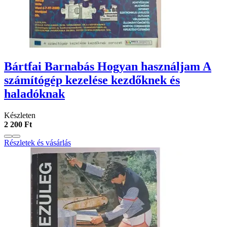
Bártfai Barnabás Hogyan használjam A
számítógép kezelése kezdőknek és
haladóknak
Készleten
2 200 Ft
Részletek és vásárlás