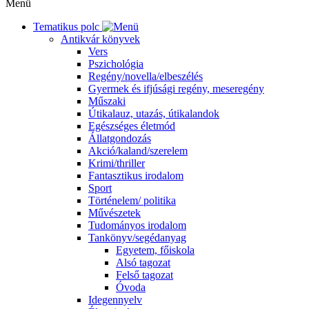
Menü
Tematikus polc
Antikvár könyvek
Vers
Pszichológia
Regény/novella/elbeszélés
Gyermek és ifjúsági regény, meseregény
Műszaki
Útikalauz, utazás, útikalandok
Egészséges életmód
Állatgondozás
Akció/kaland/szerelem
Krimi/thriller
Fantasztikus irodalom
Sport
Történelem/ politika
Művészetek
Tudományos irodalom
Tankönyv/segédanyag
Egyetem, főiskola
Alsó tagozat
Felső tagozat
Óvoda
Idegennyelv