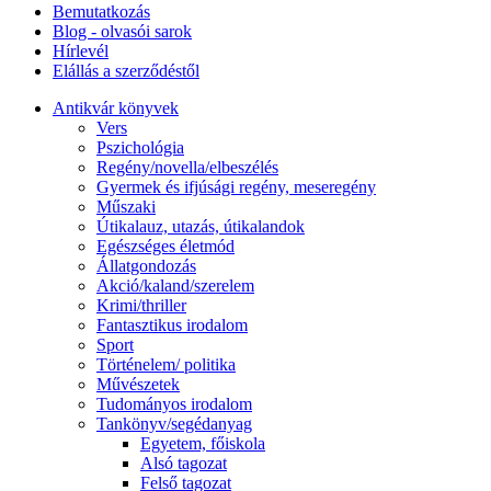
Bemutatkozás
Blog - olvasói sarok
Hírlevél
Elállás a szerződéstől
Antikvár könyvek
Vers
Pszichológia
Regény/novella/elbeszélés
Gyermek és ifjúsági regény, meseregény
Műszaki
Útikalauz, utazás, útikalandok
Egészséges életmód
Állatgondozás
Akció/kaland/szerelem
Krimi/thriller
Fantasztikus irodalom
Sport
Történelem/ politika
Művészetek
Tudományos irodalom
Tankönyv/segédanyag
Egyetem, főiskola
Alsó tagozat
Felső tagozat