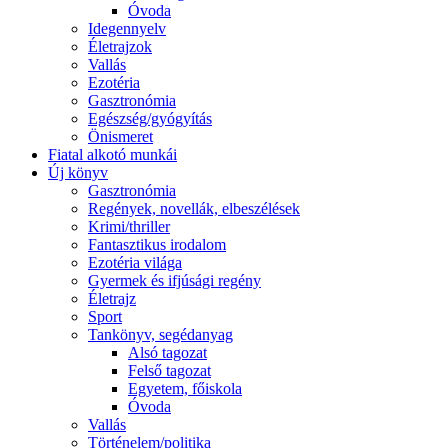
Óvoda
Idegennyelv
Életrajzok
Vallás
Ezotéria
Gasztronómia
Egészség/gyógyítás
Önismeret
Fiatal alkotó munkái
Új könyv
Gasztronómia
Regények, novellák, elbeszélések
Krimi/thriller
Fantasztikus irodalom
Ezotéria világa
Gyermek és ifjúsági regény
Életrajz
Sport
Tankönyv, segédanyag
Alsó tagozat
Felső tagozat
Egyetem, főiskola
Óvoda
Vallás
Történelem/politika