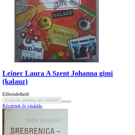
Leiner Laura A Szent Johanna gimi
(kalauz)
Előrendelhető
A termék jelenleg nem elérhető
Részletek és vásárlás