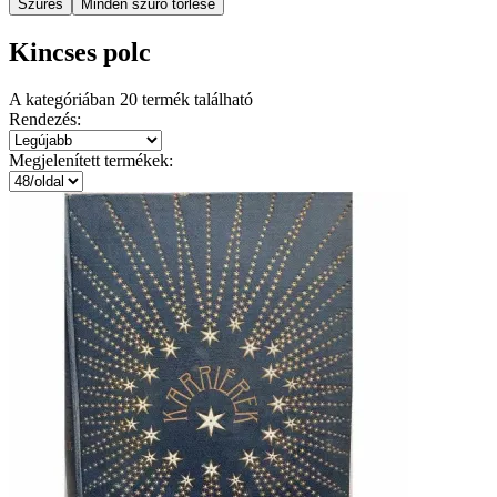
Szűrés
Minden szűrő törlése
Kincses polc
A kategóriában
20
termék található
Rendezés:
Megjelenített termékek: