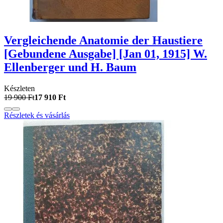
Vergleichende Anatomie der Haustiere
[Gebundene Ausgabe] [Jan 01, 1915] W.
Ellenberger und H. Baum
Készleten
19 900 Ft
17 910 Ft
Részletek és vásárlás