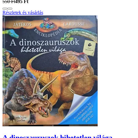
550 Ft
495 Ft
Részletek és vásárlás
A dinoszauruszok hihetetlen világa -