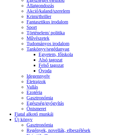
Egészséges életmód
Állatgondozás
Akció/kaland/szerelem
Krimi/thriller
Fantasztikus irodalom
Sport
Történelem/ politika
Művészetek
Tudományos irodalom
Tankönyv/segédanyag
Egyetem, főiskola
Alsó tagozat
Felső tagozat
Óvoda
Idegennyelv
Életrajzok
Vallás
Ezotéria
Gasztronómia
Egészség/gyógyítás
Önismeret
Fiatal alkotó munkái
Új könyv
Gasztronómia
Regények, novellák, elbeszélések