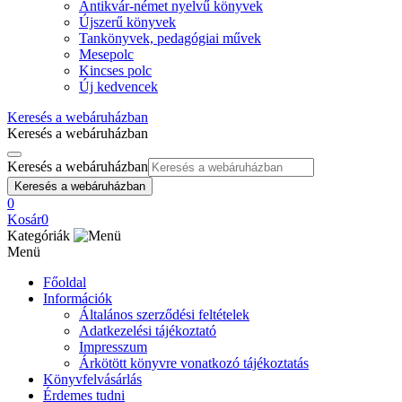
Antikvár-német nyelvű könyvek
Újszerű könyvek
Tankönyvek, pedagógiai művek
Mesepolc
Kincses polc
Új kedvencek
Keresés a webáruházban
Keresés a webáruházban
Keresés a webáruházban
Keresés a webáruházban
0
Kosár
0
Kategóriák
Menü
Főoldal
Információk
Általános szerződési feltételek
Adatkezelési tájékoztató
Impresszum
Árkötött könyvre vonatkozó tájékoztatás
Könyvfelvásárlás
Érdemes tudni