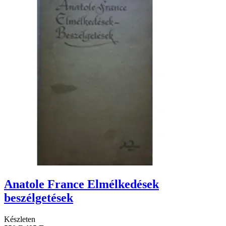
Anatole France Elmélkedések
beszélgetések
Készleten