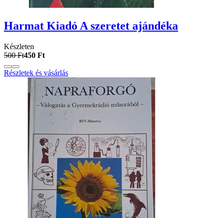
Harmat Kiadó A szeretet ajándéka
Készleten
500 Ft
450 Ft
Részletek és vásárlás