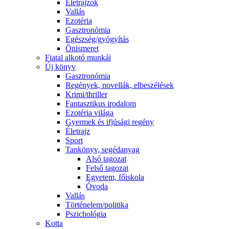
Életrajzok
Vallás
Ezotéria
Gasztronómia
Egészség/gyógyítás
Önismeret
Fiatal alkotó munkái
Új könyv
Gasztronómia
Regények, novellák, elbeszélések
Krimi/thriller
Fantasztikus irodalom
Ezotéria világa
Gyermek és ifjúsági regény
Életrajz
Sport
Tankönyv, segédanyag
Alsó tagozat
Felső tagozat
Egyetem, főiskola
Óvoda
Vallás
Történelem/politika
Pszichológia
Kotta