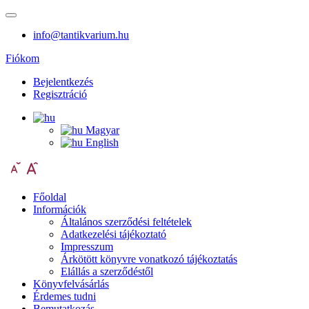
info@tantikvarium.hu
Fiókom
Bejelentkezés
Regisztráció
Magyar
English
Főoldal
Információk
Általános szerződési feltételek
Adatkezelési tájékoztató
Impresszum
Árkötött könyvre vonatkozó tájékoztatás
Elállás a szerződéstől
Könyvfelvásárlás
Érdemes tudni
Bemutatkozás