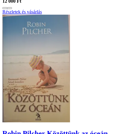
12 000 Ft
Részletek és vásárlás
Robin Pilcher Közöttünk ​az óceán