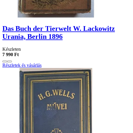
Das Buch der Tierwelt W. Lackowitz
Urania, Berlin 1896
Készleten
7 990 Ft
Részletek és vásárlás