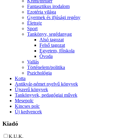
Krimi/thriller
Fantasztikus irodalom
Ezotéria világa
Gyermek és ifjúsági regény
Életrajz
Sport
Tankönyv, segédanyag
Alsó tagozat
Felső tagozat
Egyetem, főiskola
Óvoda
Vallás
Történelem/politika
Pszichológia
Kotta
Antikvár-német nyelvű könyvek
Újszerű könyvek
Tankönyvek, pedagógiai művek
Mesepolc
Kincses polc
Új kedvencek
Kiadó
K.U.K.