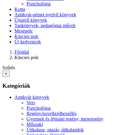
Pszichológia
Kotta
Antikvár-német nyelvű könyvek
Újszerű könyvek
Tankönyvek, pedagógiai művek
Mesepolc
Kincses polc
Új kedvencek
Főoldal
Kincses polc
Szűrés
×
Kategóriák
Antikvár könyvek
Vers
Pszichológia
Regény/novella/elbeszélés
Gyermek és ifjúsági regény, meseregény
Műszaki
Útikalauz, utazás, útikalandok