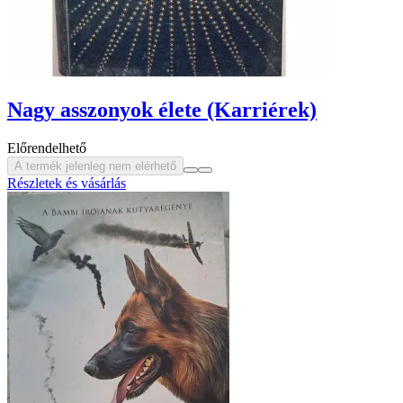
Nagy asszonyok élete (Karriérek)
Előrendelhető
A termék jelenleg nem elérhető
Részletek és vásárlás