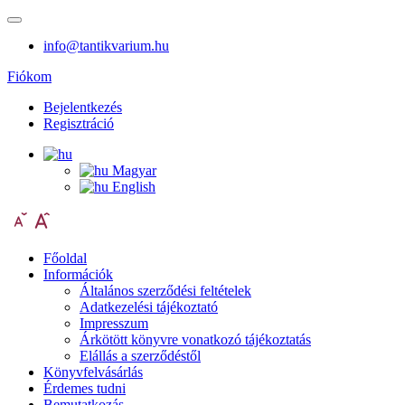
info@tantikvarium.hu
Fiókom
Bejelentkezés
Regisztráció
Magyar
English
Főoldal
Információk
Általános szerződési feltételek
Adatkezelési tájékoztató
Impresszum
Árkötött könyvre vonatkozó tájékoztatás
Elállás a szerződéstől
Könyvfelvásárlás
Érdemes tudni
Bemutatkozás