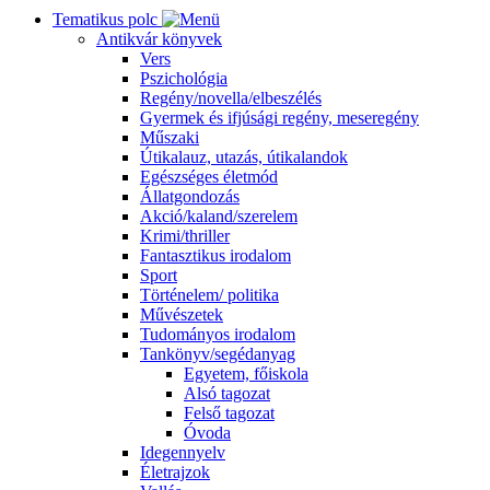
Tematikus polc
Antikvár könyvek
Vers
Pszichológia
Regény/novella/elbeszélés
Gyermek és ifjúsági regény, meseregény
Műszaki
Útikalauz, utazás, útikalandok
Egészséges életmód
Állatgondozás
Akció/kaland/szerelem
Krimi/thriller
Fantasztikus irodalom
Sport
Történelem/ politika
Művészetek
Tudományos irodalom
Tankönyv/segédanyag
Egyetem, főiskola
Alsó tagozat
Felső tagozat
Óvoda
Idegennyelv
Életrajzok