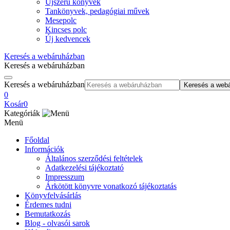
Újszerű könyvek
Tankönyvek, pedagógiai művek
Mesepolc
Kincses polc
Új kedvencek
Keresés a webáruházban
Keresés a webáruházban
Keresés a webáruházban
Keresés a web
0
Kosár
0
Kategóriák
Menü
Főoldal
Információk
Általános szerződési feltételek
Adatkezelési tájékoztató
Impresszum
Árkötött könyvre vonatkozó tájékoztatás
Könyvfelvásárlás
Érdemes tudni
Bemutatkozás
Blog - olvasói sarok