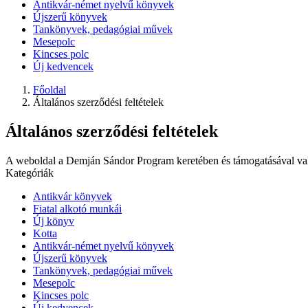
Antikvár-német nyelvű könyvek
Újszerű könyvek
Tankönyvek, pedagógiai művek
Mesepolc
Kincses polc
Új kedvencek
Főoldal
Általános szerződési feltételek
Általános szerződési feltételek
A weboldal a Demján Sándor Program keretében és támogatásával va
Kategóriák
Antikvár könyvek
Fiatal alkotó munkái
Új könyv
Kotta
Antikvár-német nyelvű könyvek
Újszerű könyvek
Tankönyvek, pedagógiai művek
Mesepolc
Kincses polc
Új kedvencek