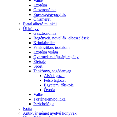
Vallás
Ezotéria
Gasztronómia
Egészség/gyógyítás
Önismeret
Fiatal alkotó munkái
Új könyv
Gasztronómia
Regények, novellák, elbeszélések
Krimi/thriller
Fantasztikus irodalom
Ezotéria világa
Gyermek és ifjúsági regény
Életrajz
Sport
Tankönyv, segédanyag
Alsó tagozat
Felső tagozat
Egyetem, főiskola
Óvoda
Vallás
Történelem/politika
Pszichológia
Kotta
Antikvár-német nyelvű könyvek