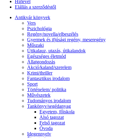
Hírlevél
Elállás a szerződéstől
Antikvár könyvek
Vers
Pszichológia
Regény/novella/elbeszélés
Gyermek és ifjúsági regény, meseregény
Műszaki
Útikalauz, utazás, útikalandok
Egészséges életmód
Állatgondozás
Akció/kaland/szerelem
Krimi/thriller
Fantasztikus irodalom
Sport
Történelem/ politika
Művészetek
Tudományos irodalom
Tankönyv/segédanyag
Egyetem, főiskola
Alsó tagozat
Felső tagozat
Óvoda
Idegennyelv