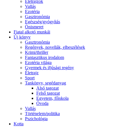
Életrajzok
Vallás
Ezotéria
Gasztronómia
Egészség/gyógyítás
Önismeret
Fiatal alkotó munkái
Új könyv
Gasztronómia
Regények, novellák, elbeszélések
Krimi/thriller
Fantasztikus irodalom
Ezotéria világa
Gyermek és ifjúsági regény
Életrajz
Sport
Tankönyv, segédanyag
Alsó tagozat
Felső tagozat
Egyetem, főiskola
Óvoda
Vallás
Történelem/politika
Pszichológia
Kotta