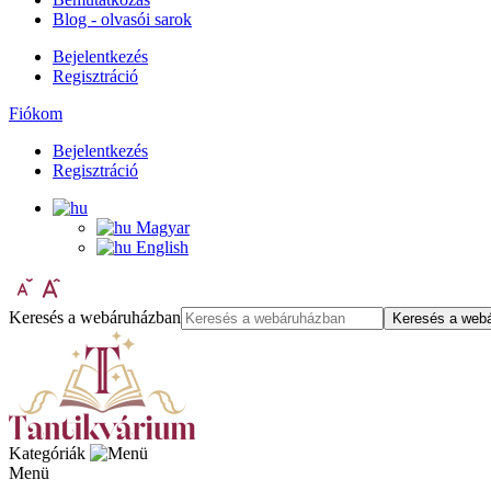
Blog - olvasói sarok
Bejelentkezés
Regisztráció
Fiókom
Bejelentkezés
Regisztráció
Magyar
English
Keresés a webáruházban
Keresés a web
Kategóriák
Menü