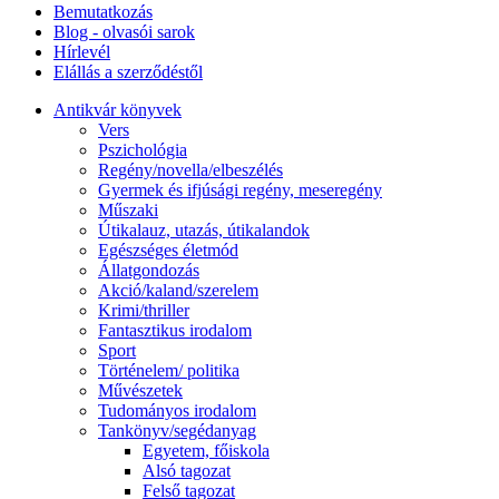
Bemutatkozás
Blog - olvasói sarok
Hírlevél
Elállás a szerződéstől
Antikvár könyvek
Vers
Pszichológia
Regény/novella/elbeszélés
Gyermek és ifjúsági regény, meseregény
Műszaki
Útikalauz, utazás, útikalandok
Egészséges életmód
Állatgondozás
Akció/kaland/szerelem
Krimi/thriller
Fantasztikus irodalom
Sport
Történelem/ politika
Művészetek
Tudományos irodalom
Tankönyv/segédanyag
Egyetem, főiskola
Alsó tagozat
Felső tagozat