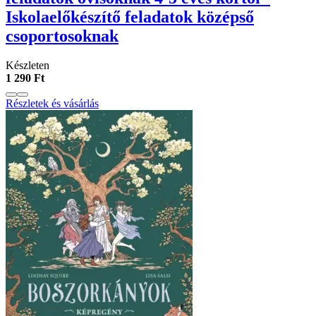
Iskolaelőkészítő feladatok középső
csoportosoknak
Készleten
1 290 Ft
Részletek és vásárlás