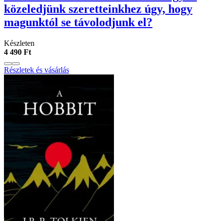
közeledjünk szeretteinkhez úgy, hogy
magunktól se távolodjunk el?
Készleten
4 490 Ft
Részletek és vásárlás