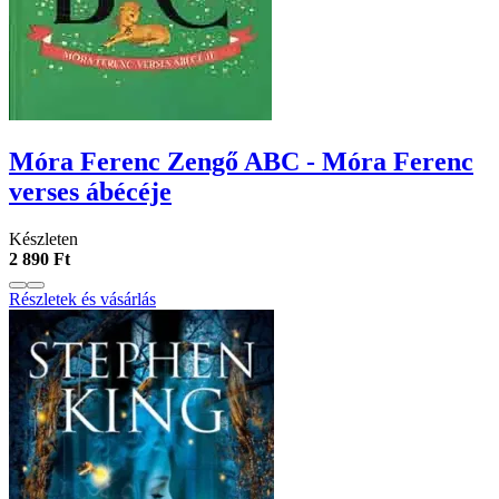
Móra Ferenc Zengő ABC - Móra Ferenc
verses ábécéje
Készleten
2 890 Ft
Részletek és vásárlás