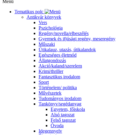
Menü
Tematikus polc
Antikvár könyvek
Vers
Pszichológia
Regény/novella/elbeszélés
Gyermek és ifjúsági regény, meseregény
Műszaki
Útikalauz, utazás, útikalandok
Egészséges életmód
Állatgondozás
Akció/kaland/szerelem
Krimi/thriller
Fantasztikus irodalom
Sport
Történelem/ politika
Művészetek
Tudományos irodalom
Tankönyv/segédanyag
Egyetem, főiskola
Alsó tagozat
Felső tagozat
Óvoda
Idegennyelv