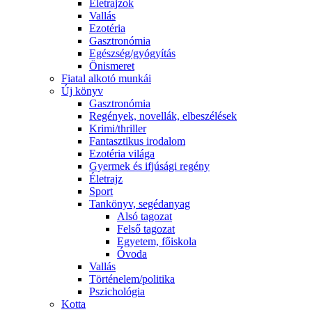
Életrajzok
Vallás
Ezotéria
Gasztronómia
Egészség/gyógyítás
Önismeret
Fiatal alkotó munkái
Új könyv
Gasztronómia
Regények, novellák, elbeszélések
Krimi/thriller
Fantasztikus irodalom
Ezotéria világa
Gyermek és ifjúsági regény
Életrajz
Sport
Tankönyv, segédanyag
Alsó tagozat
Felső tagozat
Egyetem, főiskola
Óvoda
Vallás
Történelem/politika
Pszichológia
Kotta