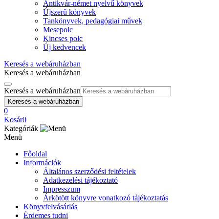
Antikvár-német nyelvű könyvek
Újszerű könyvek
Tankönyvek, pedagógiai művek
Mesepolc
Kincses polc
Új kedvencek
Keresés a webáruházban
Keresés a webáruházban
Keresés a webáruházban
Keresés a webáruházban
0
Kosár
0
Kategóriák
Menü
Főoldal
Információk
Általános szerződési feltételek
Adatkezelési tájékoztató
Impresszum
Árkötött könyvre vonatkozó tájékoztatás
Könyvfelvásárlás
Érdemes tudni