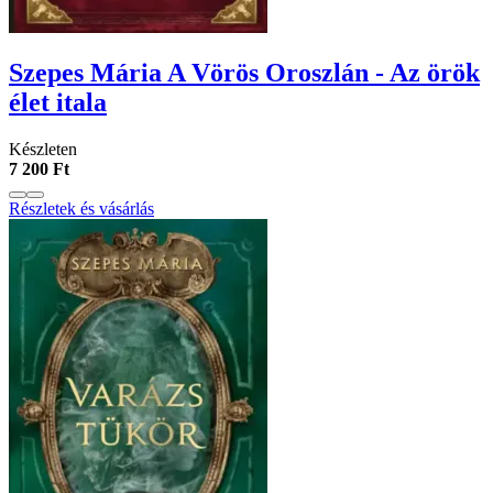
Szepes Mária A Vörös Oroszlán - Az örök
élet itala
Készleten
7 200 Ft
Részletek és vásárlás