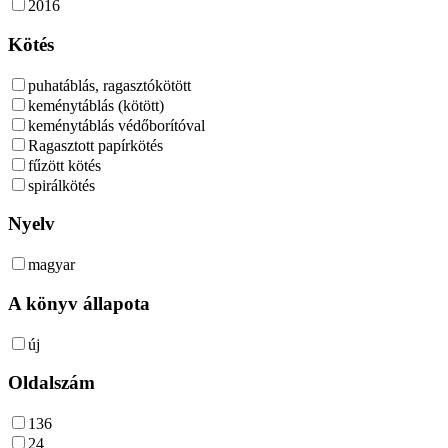
2016
Kötés
puhatáblás, ragasztókötött
keménytáblás (kötött)
keménytáblás védőborítóval
Ragasztott papírkötés
fűzött kötés
spirálkötés
Nyelv
magyar
A könyv állapota
új
Oldalszám
136
24