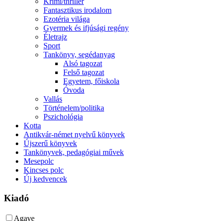
Krimi/thriller
Fantasztikus irodalom
Ezotéria világa
Gyermek és ifjúsági regény
Életrajz
Sport
Tankönyv, segédanyag
Alsó tagozat
Felső tagozat
Egyetem, főiskola
Óvoda
Vallás
Történelem/politika
Pszichológia
Kotta
Antikvár-német nyelvű könyvek
Újszerű könyvek
Tankönyvek, pedagógiai művek
Mesepolc
Kincses polc
Új kedvencek
Kiadó
Agave