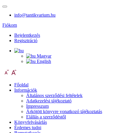
info@tantikvarium.hu
Fiókom
Bejelentkezés
Regisztráció
Magyar
English
Főoldal
Információk
Általános szerződési feltételek
Adatkezelési tájékoztató
Impresszum
Árkötött könyvre vonatkozó tájékoztatás
Elállás a szerződéstől
Könyvfelvásárlás
Érdemes tudni
Bemutatkozás