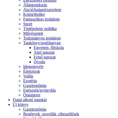
Egészséges életmód
Állatgondozás
Akció/kaland/szerelem
Krimi/thriller
Fantasztikus irodalom
Sport
Történelem/ politika
Művészetek
Tudományos irodalom
Tankönyv/segédanyag
Egyetem, főiskola
Alsó tagozat
Felső tagozat
Óvoda
Idegennyelv
Életrajzok
Vallás
Ezotéria
Gasztronómia
Egészség/gyógyítás
Önismeret
Fiatal alkotó munkái
Új könyv
Gasztronómia
Regények, novellák, elbeszélések