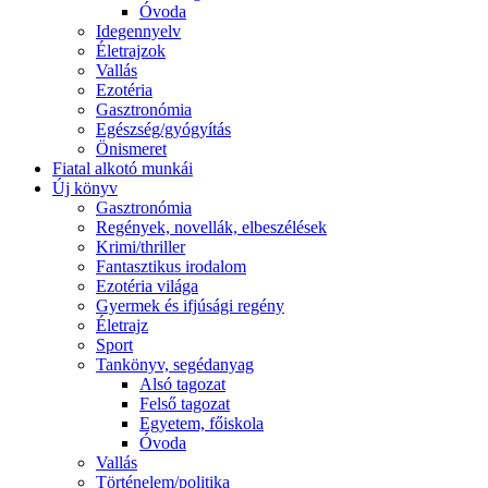
Óvoda
Idegennyelv
Életrajzok
Vallás
Ezotéria
Gasztronómia
Egészség/gyógyítás
Önismeret
Fiatal alkotó munkái
Új könyv
Gasztronómia
Regények, novellák, elbeszélések
Krimi/thriller
Fantasztikus irodalom
Ezotéria világa
Gyermek és ifjúsági regény
Életrajz
Sport
Tankönyv, segédanyag
Alsó tagozat
Felső tagozat
Egyetem, főiskola
Óvoda
Vallás
Történelem/politika