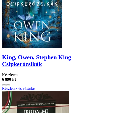
King, Owen, Stephen King
Csipkerózsikák
Készleten
6 890 Ft
Részletek és vásárlás