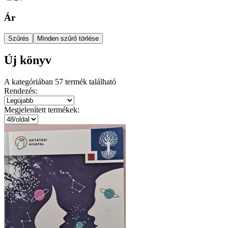
Ár
Szűrés
Minden szűrő törlése
Új könyv
A kategóriában
57
termék található
Rendezés:
Megjelenített termékek: