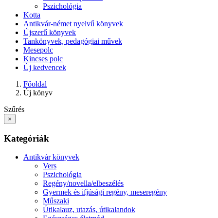
Pszichológia
Kotta
Antikvár-német nyelvű könyvek
Újszerű könyvek
Tankönyvek, pedagógiai művek
Mesepolc
Kincses polc
Új kedvencek
Főoldal
Új könyv
Szűrés
×
Kategóriák
Antikvár könyvek
Vers
Pszichológia
Regény/novella/elbeszélés
Gyermek és ifjúsági regény, meseregény
Műszaki
Útikalauz, utazás, útikalandok