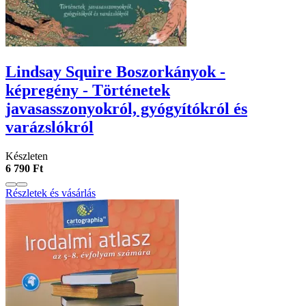
Lindsay Squire Boszorkányok -
képregény - Történetek
javasasszonyokról, gyógyítókról és
varázslókról
Készleten
6 790 Ft
Részletek és vásárlás