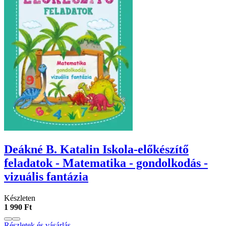
Deákné B. Katalin Iskola-előkészítő
feladatok - Matematika - gondolkodás -
vizuális fantázia
Készleten
1 990 Ft
Részletek és vásárlás