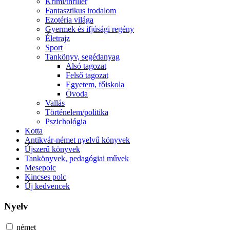
Krimi/thriller
Fantasztikus irodalom
Ezotéria világa
Gyermek és ifjúsági regény
Életrajz
Sport
Tankönyv, segédanyag
Alsó tagozat
Felső tagozat
Egyetem, főiskola
Óvoda
Vallás
Történelem/politika
Pszichológia
Kotta
Antikvár-német nyelvű könyvek
Újszerű könyvek
Tankönyvek, pedagógiai művek
Mesepolc
Kincses polc
Új kedvencek
Nyelv
német