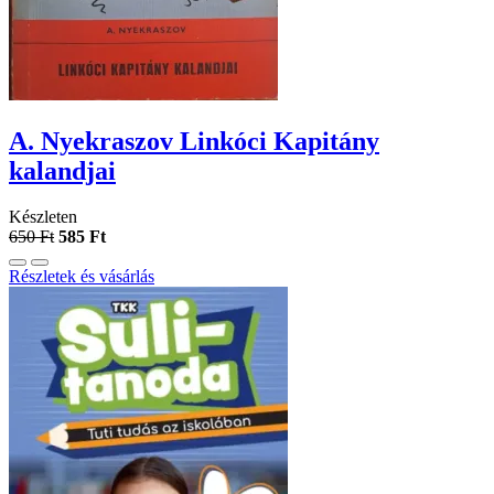
A. Nyekraszov Linkóci Kapitány
kalandjai
Készleten
650 Ft
585 Ft
Részletek és vásárlás