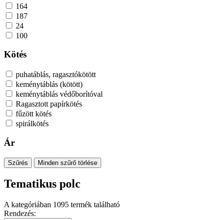
164
187
24
100
Kötés
puhatáblás, ragasztókötött
keménytáblás (kötött)
keménytáblás védőborítóval
Ragasztott papírkötés
fűzött kötés
spirálkötés
Ár
Szűrés
Minden szűrő törlése
Tematikus polc
A kategóriában
1095
termék található
Rendezés: