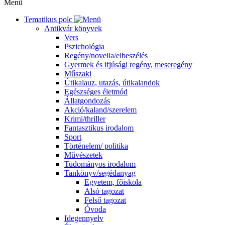
Menü
Tematikus polc
Antikvár könyvek
Vers
Pszichológia
Regény/novella/elbeszélés
Gyermek és ifjúsági regény, meseregény
Műszaki
Útikalauz, utazás, útikalandok
Egészséges életmód
Állatgondozás
Akció/kaland/szerelem
Krimi/thriller
Fantasztikus irodalom
Sport
Történelem/ politika
Művészetek
Tudományos irodalom
Tankönyv/segédanyag
Egyetem, főiskola
Alsó tagozat
Felső tagozat
Óvoda
Idegennyelv