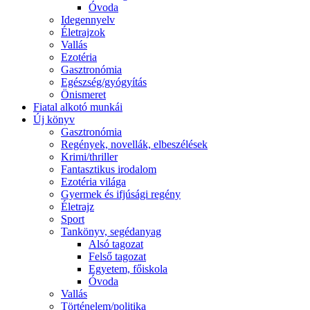
Óvoda
Idegennyelv
Életrajzok
Vallás
Ezotéria
Gasztronómia
Egészség/gyógyítás
Önismeret
Fiatal alkotó munkái
Új könyv
Gasztronómia
Regények, novellák, elbeszélések
Krimi/thriller
Fantasztikus irodalom
Ezotéria világa
Gyermek és ifjúsági regény
Életrajz
Sport
Tankönyv, segédanyag
Alsó tagozat
Felső tagozat
Egyetem, főiskola
Óvoda
Vallás
Történelem/politika