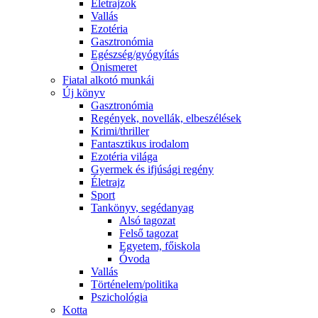
Életrajzok
Vallás
Ezotéria
Gasztronómia
Egészség/gyógyítás
Önismeret
Fiatal alkotó munkái
Új könyv
Gasztronómia
Regények, novellák, elbeszélések
Krimi/thriller
Fantasztikus irodalom
Ezotéria világa
Gyermek és ifjúsági regény
Életrajz
Sport
Tankönyv, segédanyag
Alsó tagozat
Felső tagozat
Egyetem, főiskola
Óvoda
Vallás
Történelem/politika
Pszichológia
Kotta