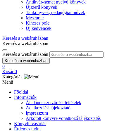
Antikvár-német nyelvű könyvek
Újszerű könyvek
Tankönyvek, pedagógiai művek
Mesepolc
Kincses polc
Új kedvencek
Keresés a webáruházban
Keresés a webáruházban
Keresés a webáruházban
Keresés a webáruházban
0
Kosár
0
Kategóriák
Menü
Főoldal
Információk
Általános szerződési feltételek
Adatkezelési tájékoztató
Impresszum
Árkötött könyvre vonatkozó tájékoztatás
Könyvfelvásárlás
Érdemes tudni