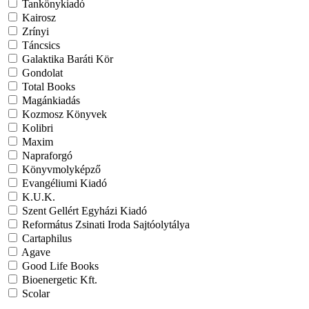
Tankönykiadó
Kairosz
Zrínyi
Táncsics
Galaktika Baráti Kör
Gondolat
Total Books
Magánkiadás
Kozmosz Könyvek
Kolibri
Maxim
Napraforgó
Könyvmolyképző
Evangéliumi Kiadó
K.U.K.
Szent Gellért Egyházi Kiadó
Református Zsinati Iroda Sajtóolytálya
Cartaphilus
Agave
Good Life Books
Bioenergetic Kft.
Scolar