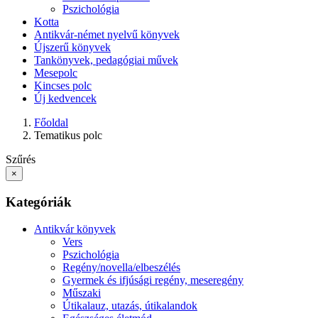
Pszichológia
Kotta
Antikvár-német nyelvű könyvek
Újszerű könyvek
Tankönyvek, pedagógiai művek
Mesepolc
Kincses polc
Új kedvencek
Főoldal
Tematikus polc
Szűrés
×
Kategóriák
Antikvár könyvek
Vers
Pszichológia
Regény/novella/elbeszélés
Gyermek és ifjúsági regény, meseregény
Műszaki
Útikalauz, utazás, útikalandok