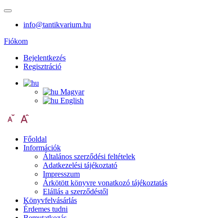
info@tantikvarium.hu
Fiókom
Bejelentkezés
Regisztráció
Magyar
English
Főoldal
Információk
Általános szerződési feltételek
Adatkezelési tájékoztató
Impresszum
Árkötött könyvre vonatkozó tájékoztatás
Elállás a szerződéstől
Könyvfelvásárlás
Érdemes tudni
Bemutatkozás