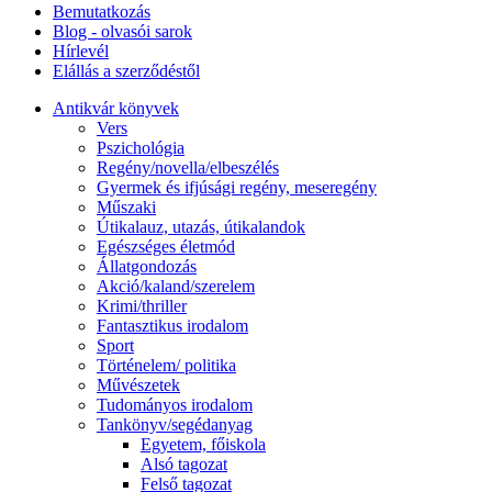
Bemutatkozás
Blog - olvasói sarok
Hírlevél
Elállás a szerződéstől
Antikvár könyvek
Vers
Pszichológia
Regény/novella/elbeszélés
Gyermek és ifjúsági regény, meseregény
Műszaki
Útikalauz, utazás, útikalandok
Egészséges életmód
Állatgondozás
Akció/kaland/szerelem
Krimi/thriller
Fantasztikus irodalom
Sport
Történelem/ politika
Művészetek
Tudományos irodalom
Tankönyv/segédanyag
Egyetem, főiskola
Alsó tagozat
Felső tagozat