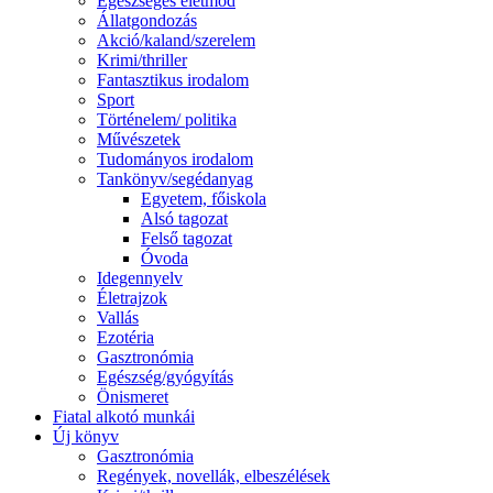
Egészséges életmód
Állatgondozás
Akció/kaland/szerelem
Krimi/thriller
Fantasztikus irodalom
Sport
Történelem/ politika
Művészetek
Tudományos irodalom
Tankönyv/segédanyag
Egyetem, főiskola
Alsó tagozat
Felső tagozat
Óvoda
Idegennyelv
Életrajzok
Vallás
Ezotéria
Gasztronómia
Egészség/gyógyítás
Önismeret
Fiatal alkotó munkái
Új könyv
Gasztronómia
Regények, novellák, elbeszélések