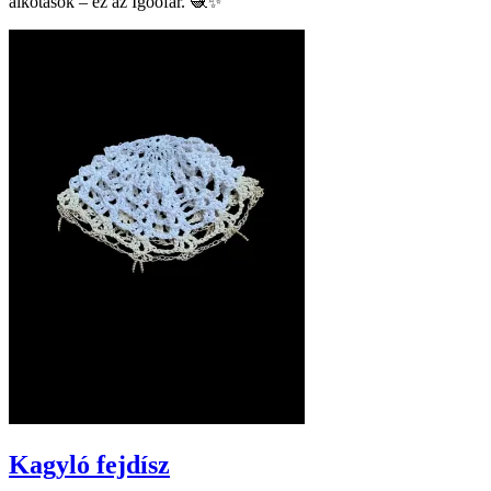
alkotások – ez az Igoofar. 🧶✨
Kagyló fejdísz