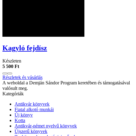
Kagyló fejdísz
Készleten
5 500 Ft
Részletek és vásárlás
A weboldal a Demján Sándor Program keretében és támogatásával
valósult meg.
Kategóriák
Antikvár könyvek
Fiatal alkotó munkái
Új könyv
Kotta
Antikvár-német nyelvű könyvek
Újszerű könyvek