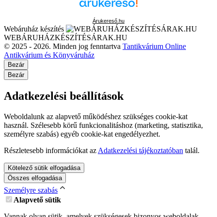
Árukereső.hu
Webáruház készítés
WEBÁRUHÁZKÉSZÍTÉSÁRAK.HU
© 2025 - 2026. Minden jog fenntartva
Tantikvárium Online
Antikvárium és Könyváruház
Bezár
Bezár
Adatkezelési beállítások
Weboldalunk az alapvető működéshez szükséges cookie-kat
használ. Szélesebb körű funkcionalitáshoz (marketing, statisztika,
személyre szabás) egyéb cookie-kat engedélyezhet.
Részletesebb információkat az
Adatkezelési tájékoztatóban
talál.
Kötelező sütik elfogadása
Összes elfogadása
Személyre szabás
Alapvető sütik
Vannak olyan sütik, amelyek szükségesek bizonyos weboldalak