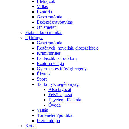
Életrajzok
Vallás
Ezotéria
Gasztronómia
Egészség/gyógyítás
Önismeret
Fiatal alkotó munkái
Új könyv
Gasztronómia
Regények, novellák, elbeszélések
Krimi/thriller
Fantasztikus irodalom
Ezotéria világa
Gyermek és ifjúsági regény
Életrajz
Sport
Tankönyv, segédanyag
Alsó tagozat
Felső tagozat
Egyetem, főiskola
Óvoda
Vallás
Történelem/politika
Pszichológia
Kotta