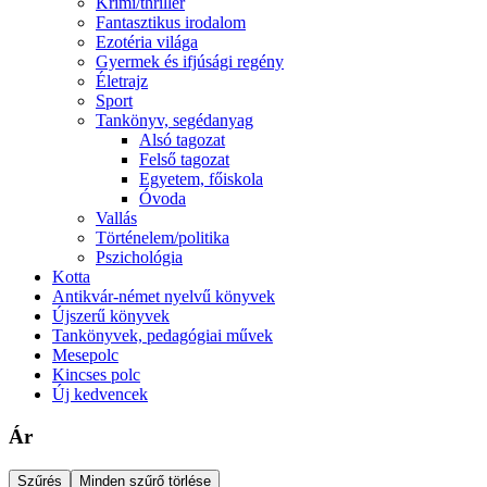
Krimi/thriller
Fantasztikus irodalom
Ezotéria világa
Gyermek és ifjúsági regény
Életrajz
Sport
Tankönyv, segédanyag
Alsó tagozat
Felső tagozat
Egyetem, főiskola
Óvoda
Vallás
Történelem/politika
Pszichológia
Kotta
Antikvár-német nyelvű könyvek
Újszerű könyvek
Tankönyvek, pedagógiai művek
Mesepolc
Kincses polc
Új kedvencek
Ár
Szűrés
Minden szűrő törlése