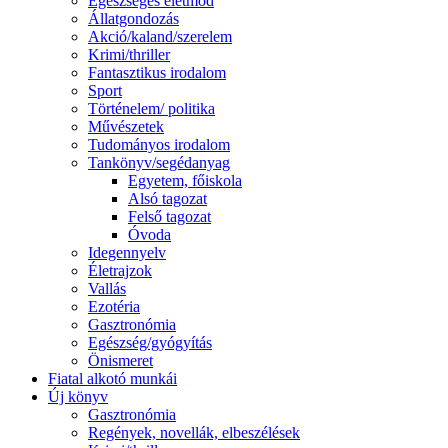
Egészséges életmód
Állatgondozás
Akció/kaland/szerelem
Krimi/thriller
Fantasztikus irodalom
Sport
Történelem/ politika
Művészetek
Tudományos irodalom
Tankönyv/segédanyag
Egyetem, főiskola
Alsó tagozat
Felső tagozat
Óvoda
Idegennyelv
Életrajzok
Vallás
Ezotéria
Gasztronómia
Egészség/gyógyítás
Önismeret
Fiatal alkotó munkái
Új könyv
Gasztronómia
Regények, novellák, elbeszélések