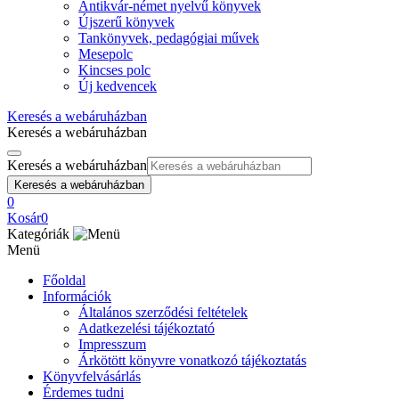
Antikvár-német nyelvű könyvek
Újszerű könyvek
Tankönyvek, pedagógiai művek
Mesepolc
Kincses polc
Új kedvencek
Keresés a webáruházban
Keresés a webáruházban
Keresés a webáruházban
Keresés a webáruházban
0
Kosár
0
Kategóriák
Menü
Főoldal
Információk
Általános szerződési feltételek
Adatkezelési tájékoztató
Impresszum
Árkötött könyvre vonatkozó tájékoztatás
Könyvfelvásárlás
Érdemes tudni