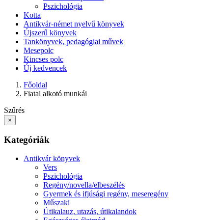
Pszichológia
Kotta
Antikvár-német nyelvű könyvek
Újszerű könyvek
Tankönyvek, pedagógiai művek
Mesepolc
Kincses polc
Új kedvencek
Főoldal
Fiatal alkotó munkái
Szűrés
×
Kategóriák
Antikvár könyvek
Vers
Pszichológia
Regény/novella/elbeszélés
Gyermek és ifjúsági regény, meseregény
Műszaki
Útikalauz, utazás, útikalandok