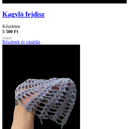
Kagyló fejdísz
Készleten
5 500 Ft
Részletek és vásárlás