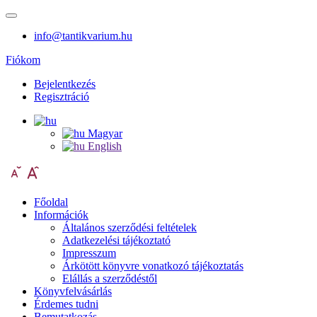
info@tantikvarium.hu
Fiókom
Bejelentkezés
Regisztráció
Magyar
English
Főoldal
Információk
Általános szerződési feltételek
Adatkezelési tájékoztató
Impresszum
Árkötött könyvre vonatkozó tájékoztatás
Elállás a szerződéstől
Könyvfelvásárlás
Érdemes tudni
Bemutatkozás