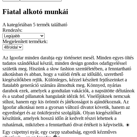
Fiatal alkotó munkái
A kategóriában
5
termék található
Rendezés:
Megjelenített termékek:
Az Igoofar minden darabja egy történetet mesél. Minden egyes öltés
tudatos szándékkal készül, minden design gondos odafigyeléssel
születik meg. Hiszünk a slow fashion szemléletében, a fenntartható
alkotásban és abban, hogy a valódi érték az időtálló, szerethető
kiegészítőkben rejlik. Különleges, kézzel készített fejdíszeinket a
fiatalabb generáció számára álmodtuk meg. Könnyed, nyárias
darabok ezek, amelyek a gondtalan vakációk, a napsütötte délutánok
és a szabad pillanatok hangulatát idézik fel. Viselőjüknek nemcsak
stílust, hanem egy kis örömöt és játékosságot is ajándékoznak. Az
Igoofar alkotásai nem a gyorsan változó divatot követik, hanem az
egyediséget és az önkifejezést szolgálják. Olyan kiegészítőket
készítünk, amelyek hosszú időn át kedvelt részei lehetnek a
ruhatárnak, miközben a fenntartható divat értékeit is képviselik. ☀️
Egy csipetnyi nyár, egy csepp szabadság, egyedi kézműves