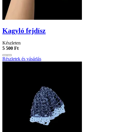
Kagyló fejdísz
Készleten
5 500 Ft
Részletek és vásárlás