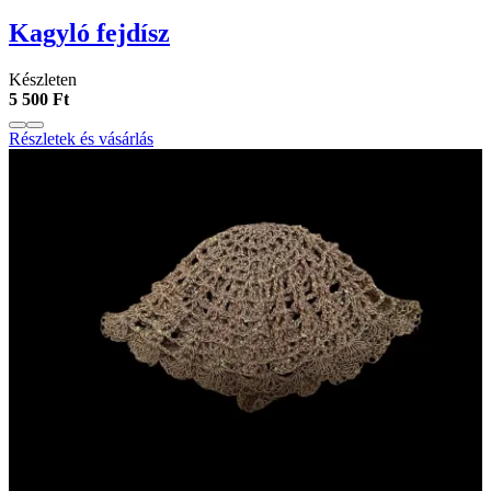
Kagyló fejdísz
Készleten
5 500 Ft
Részletek és vásárlás