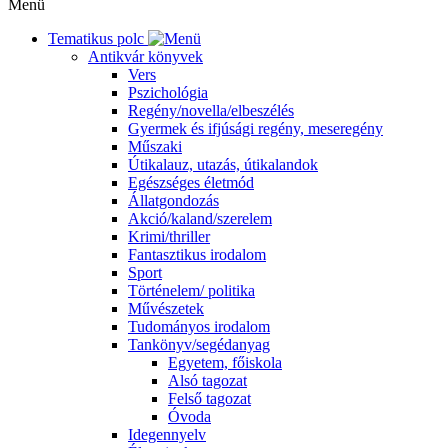
Menü
Tematikus polc
Antikvár könyvek
Vers
Pszichológia
Regény/novella/elbeszélés
Gyermek és ifjúsági regény, meseregény
Műszaki
Útikalauz, utazás, útikalandok
Egészséges életmód
Állatgondozás
Akció/kaland/szerelem
Krimi/thriller
Fantasztikus irodalom
Sport
Történelem/ politika
Művészetek
Tudományos irodalom
Tankönyv/segédanyag
Egyetem, főiskola
Alsó tagozat
Felső tagozat
Óvoda
Idegennyelv