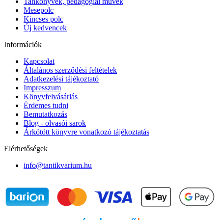
Tankönyvek, pedagógiai művek
Mesepolc
Kincses polc
Új kedvencek
Információk
Kapcsolat
Általános szerződési feltételek
Adatkezelési tájékoztató
Impresszum
Könyvfelvásárlás
Érdemes tudni
Bemutatkozás
Blog - olvasói sarok
Árkötött könyvre vonatkozó tájékoztatás
Elérhetőségek
info@tantikvarium.hu