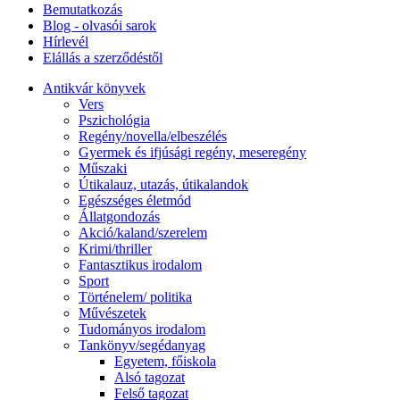
Bemutatkozás
Blog - olvasói sarok
Hírlevél
Elállás a szerződéstől
Antikvár könyvek
Vers
Pszichológia
Regény/novella/elbeszélés
Gyermek és ifjúsági regény, meseregény
Műszaki
Útikalauz, utazás, útikalandok
Egészséges életmód
Állatgondozás
Akció/kaland/szerelem
Krimi/thriller
Fantasztikus irodalom
Sport
Történelem/ politika
Művészetek
Tudományos irodalom
Tankönyv/segédanyag
Egyetem, főiskola
Alsó tagozat
Felső tagozat