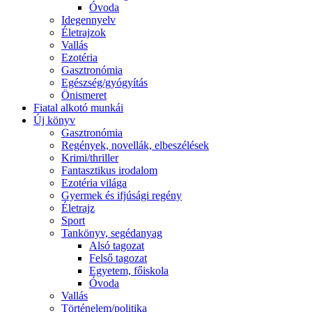
Óvoda
Idegennyelv
Életrajzok
Vallás
Ezotéria
Gasztronómia
Egészség/gyógyítás
Önismeret
Fiatal alkotó munkái
Új könyv
Gasztronómia
Regények, novellák, elbeszélések
Krimi/thriller
Fantasztikus irodalom
Ezotéria világa
Gyermek és ifjúsági regény
Életrajz
Sport
Tankönyv, segédanyag
Alsó tagozat
Felső tagozat
Egyetem, főiskola
Óvoda
Vallás
Történelem/politika