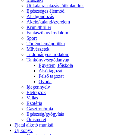
Műszaki
Útikalauz, utazás, útikalandok
Egészséges életmód
Állatgondozás
Akció/kaland/szerelem
Krimi/thriller
Fantasztikus irodalom
Sport
Történelem/ politika
Művészetek
Tudományos irodalom
Tankönyv/segédanyag
Egyetem, főiskola
Alsó tagozat
Felső tagozat
Óvoda
Idegennyelv
Életrajzok
Vallás
Ezotéria
Gasztronómia
Egészség/gyógyítás
Önismeret
Fiatal alkotó munkái
Új könyv