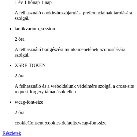
1 év 1 hónap 1 nap
A felhasználó cookie-hozzájárulási preferenciáinak tárolására
szolgál.
tantikvarium_session
2 óra
A felhasználó böngészési munkamenetének azonosítására
szolgál.
XSRF-TOKEN
2 óra
A felhasználó és a weboldalunk védelmére szolgál a cross-site
request forgery támadások ellen.
wcag-font-size
2 óra
cookieConsent::cookies.defaults.wcag-font-size
Részletek