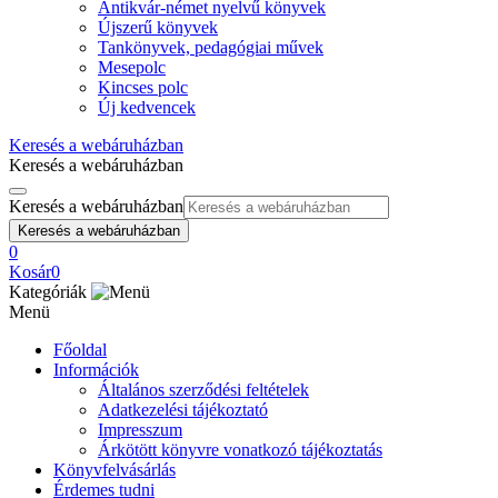
Antikvár-német nyelvű könyvek
Újszerű könyvek
Tankönyvek, pedagógiai művek
Mesepolc
Kincses polc
Új kedvencek
Keresés a webáruházban
Keresés a webáruházban
Keresés a webáruházban
Keresés a webáruházban
0
Kosár
0
Kategóriák
Menü
Főoldal
Információk
Általános szerződési feltételek
Adatkezelési tájékoztató
Impresszum
Árkötött könyvre vonatkozó tájékoztatás
Könyvfelvásárlás
Érdemes tudni