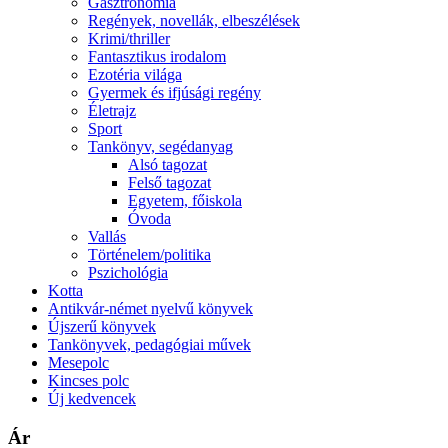
Gasztronómia
Regények, novellák, elbeszélések
Krimi/thriller
Fantasztikus irodalom
Ezotéria világa
Gyermek és ifjúsági regény
Életrajz
Sport
Tankönyv, segédanyag
Alsó tagozat
Felső tagozat
Egyetem, főiskola
Óvoda
Vallás
Történelem/politika
Pszichológia
Kotta
Antikvár-német nyelvű könyvek
Újszerű könyvek
Tankönyvek, pedagógiai művek
Mesepolc
Kincses polc
Új kedvencek
Ár