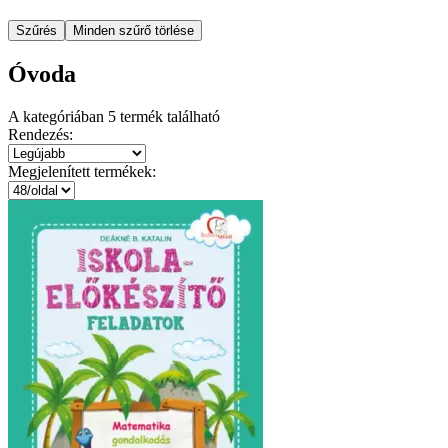
Szűrés
Minden szűrő törlése
Óvoda
A kategóriában
5
termék található
Rendezés:
Megjelenített termékek: