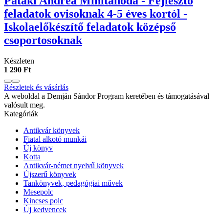
Pataki Andrea Minitanoda - Fejlesztő
feladatok ovisoknak 4-5 éves kortól -
Iskolaelőkészítő feladatok középső
csoportosoknak
Készleten
1 290 Ft
Részletek és vásárlás
A weboldal a Demján Sándor Program keretében és támogatásával
valósult meg.
Kategóriák
Antikvár könyvek
Fiatal alkotó munkái
Új könyv
Kotta
Antikvár-német nyelvű könyvek
Újszerű könyvek
Tankönyvek, pedagógiai művek
Mesepolc
Kincses polc
Új kedvencek