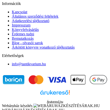
Információk
Kapcsolat
Általános szerződési feltételek
Adatkezelési tájékoztató
Impresszum
Könyvfelvásárlás
Érdemes tudni
Bemutatkozás
Blog - olvasói sarok
Árkötött könyvre vonatkozó tájékoztatás
Elérhetőségek
info@tantikvarium.hu
Árukereső.hu
Webáruház készítés