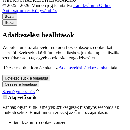
WEBÁRUHÁZKÉSZÍTÉSÁRAK.HU
© 2025 - 2026. Minden jog fenntartva
Tantikvárium Online
Antikvárium és Könyváruház
Bezár
Bezár
Adatkezelési beállítások
Weboldalunk az alapvető működéshez szükséges cookie-kat
használ. Szélesebb körű funkcionalitáshoz (marketing, statisztika,
személyre szabás) egyéb cookie-kat engedélyezhet.
Részletesebb információkat az
Adatkezelési tájékoztatóban
talál.
Kötelező sütik elfogadása
Összes elfogadása
Személyre szabás
Alapvető sütik
Vannak olyan sütik, amelyek szükségesek bizonyos weboldalak
működéséhez. Emiatt nincs szükség az Ön hozzájárulására.
tantikvarium_cookie_consent