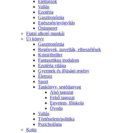
Életrajzok
Vallás
Ezotéria
Gasztronómia
Egészség/gyógyítás
Önismeret
Fiatal alkotó munkái
Új könyv
Gasztronómia
Regények, novellák, elbeszélések
Krimi/thriller
Fantasztikus irodalom
Ezotéria világa
Gyermek és ifjúsági regény
Életrajz
Sport
Tankönyv, segédanyag
Alsó tagozat
Felső tagozat
Egyetem, főiskola
Óvoda
Vallás
Történelem/politika
Pszichológia
Kotta