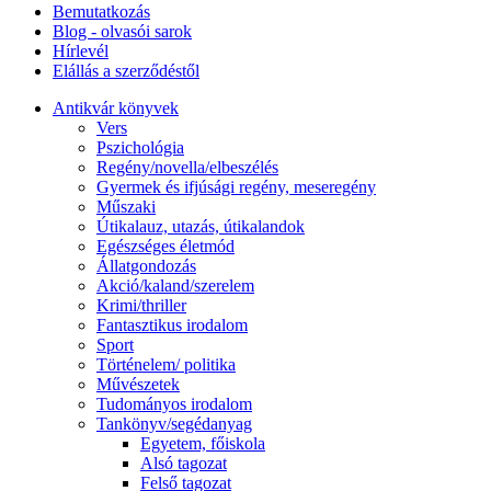
Bemutatkozás
Blog - olvasói sarok
Hírlevél
Elállás a szerződéstől
Antikvár könyvek
Vers
Pszichológia
Regény/novella/elbeszélés
Gyermek és ifjúsági regény, meseregény
Műszaki
Útikalauz, utazás, útikalandok
Egészséges életmód
Állatgondozás
Akció/kaland/szerelem
Krimi/thriller
Fantasztikus irodalom
Sport
Történelem/ politika
Művészetek
Tudományos irodalom
Tankönyv/segédanyag
Egyetem, főiskola
Alsó tagozat
Felső tagozat