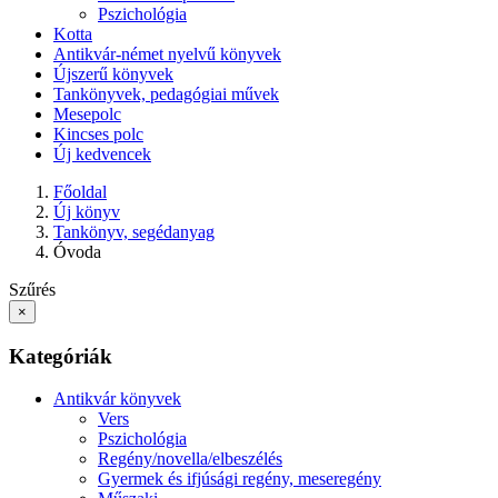
Pszichológia
Kotta
Antikvár-német nyelvű könyvek
Újszerű könyvek
Tankönyvek, pedagógiai művek
Mesepolc
Kincses polc
Új kedvencek
Főoldal
Új könyv
Tankönyv, segédanyag
Óvoda
Szűrés
×
Kategóriák
Antikvár könyvek
Vers
Pszichológia
Regény/novella/elbeszélés
Gyermek és ifjúsági regény, meseregény