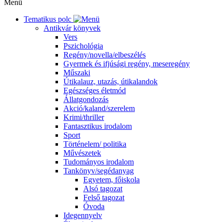
Menü
Tematikus polc
Antikvár könyvek
Vers
Pszichológia
Regény/novella/elbeszélés
Gyermek és ifjúsági regény, meseregény
Műszaki
Útikalauz, utazás, útikalandok
Egészséges életmód
Állatgondozás
Akció/kaland/szerelem
Krimi/thriller
Fantasztikus irodalom
Sport
Történelem/ politika
Művészetek
Tudományos irodalom
Tankönyv/segédanyag
Egyetem, főiskola
Alsó tagozat
Felső tagozat
Óvoda
Idegennyelv