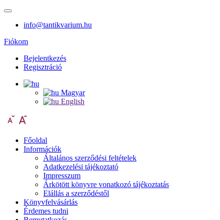
info@tantikvarium.hu
Fiókom
Bejelentkezés
Regisztráció
Magyar
English
Főoldal
Információk
Általános szerződési feltételek
Adatkezelési tájékoztató
Impresszum
Árkötött könyvre vonatkozó tájékoztatás
Elállás a szerződéstől
Könyvfelvásárlás
Érdemes tudni
Bemutatkozás