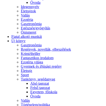
Óvoda
Idegennyelv
Életrajzok
Vallás
Ezotéria
Gasztronómia
Egészség/gyógyítás
Önismeret
Fiatal alkotó munkái
Új könyv
Gasztronómia
Regények, novellák, elbeszélések
Krimi/thriller
Fantasztikus irodalom
Ezotéria világa
Gyermek és ifjúsági regény
Életrajz
Sport
Tankönyv, segédanyag
Alsó tagozat
Felső tagozat
Egyetem, főiskola
Óvoda
Vallás
Történelem/politika