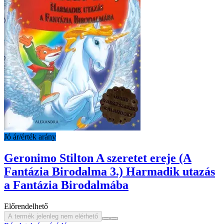
Jó ár/érték arány
Geronimo Stilton A ​szeretet ereje (A
Fantázia Birodalma 3.) Harmadik utazás
a Fantázia Birodalmába
Előrendelhető
A termék jelenleg nem elérhető