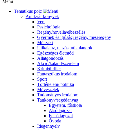
Menü
Tematikus polc
Antikvár könyvek
Vers
Pszichológia
Regény/novella/elbeszélés
Gyermek és ifjúsági regény, meseregény
Műszaki
Útikalauz, utazás, útikalandok
Egészséges életmód
Állatgondozás
Akció/kaland/szerelem
Krimi/thriller
Fantasztikus irodalom
Sport
Történelem/ politika
Művészetek
Tudományos irodalom
Tankönyv/segédanyag
Egyetem, főiskola
Alsó tagozat
Felső tagozat
Óvoda
Idegennyelv