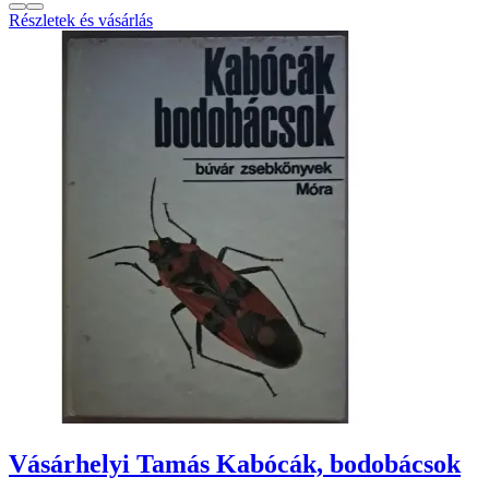
Részletek és vásárlás
Vásárhelyi Tamás Kabócák, bodobácsok