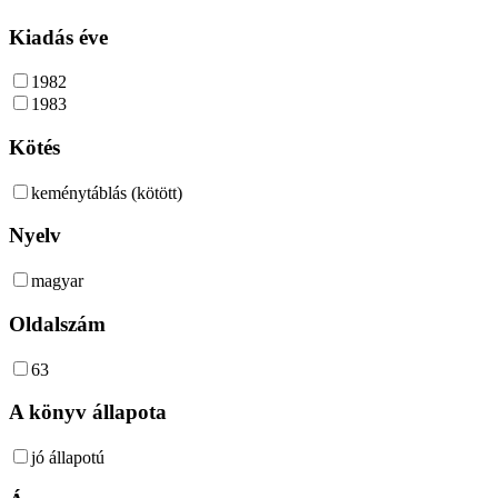
Kiadás éve
1982
1983
Kötés
keménytáblás (kötött)
Nyelv
magyar
Oldalszám
63
A könyv állapota
jó állapotú