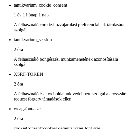
tantikvarium_cookie_consent
1 év 1 hónap 1 nap
A felhasználó cookie-hozzájárulási preferenciáinak tárolására
szolgál.
tantikvarium_session
2 óra
A felhasználó böngészési munkamenetének azonosítására
szolgál.
XSRF-TOKEN
2 óra
A felhasználó és a weboldalunk védelmére szolgál a cross-site
request forgery támadások ellen.
wcag-font-size
2 óra
cookieConsent::cookies.defaults.wcag-font-size