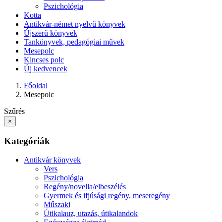
Pszichológia
Kotta
Antikvár-német nyelvű könyvek
Újszerű könyvek
Tankönyvek, pedagógiai művek
Mesepolc
Kincses polc
Új kedvencek
Főoldal
Mesepolc
Szűrés
×
Kategóriák
Antikvár könyvek
Vers
Pszichológia
Regény/novella/elbeszélés
Gyermek és ifjúsági regény, meseregény
Műszaki
Útikalauz, utazás, útikalandok