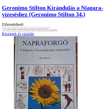
Geronimo Stilton Kirándulás a Niagara-
vízeséshez (Geronimo Stilton 34.)
Előrendelhető
A termék jelenleg nem elérhető
Részletek és vásárlás