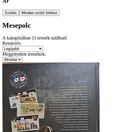
Ár
Szűrés
Minden szűrő törlése
Mesepolc
A kategóriában
11
termék található
Rendezés:
Megjelenített termékek: