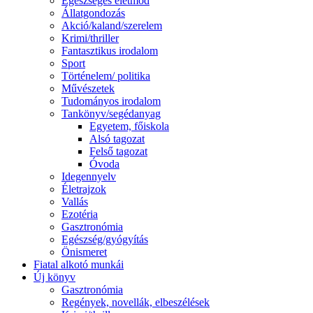
Egészséges életmód
Állatgondozás
Akció/kaland/szerelem
Krimi/thriller
Fantasztikus irodalom
Sport
Történelem/ politika
Művészetek
Tudományos irodalom
Tankönyv/segédanyag
Egyetem, főiskola
Alsó tagozat
Felső tagozat
Óvoda
Idegennyelv
Életrajzok
Vallás
Ezotéria
Gasztronómia
Egészség/gyógyítás
Önismeret
Fiatal alkotó munkái
Új könyv
Gasztronómia
Regények, novellák, elbeszélések