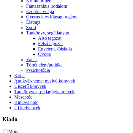
Krimi/thriller
Fantasztikus irodalom
Ezotéria világa
Gyermek és ifjúsági regény
Életrajz
Sport
Tankönyv, segédanyag
Alsó tagozat
Felső tagozat
Egyetem, főiskola
Óvoda
Vallás
Történelem/politika
Pszichológia
Kotta
Antikvár-német nyelvű könyvek
Újszerű könyvek
Tankönyvek, pedagógiai művek
Mesepolc
Kincses polc
Új kedvencek
Kiadó
Móra