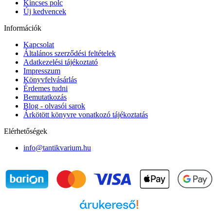
Kincses polc
Új kedvencek
Információk
Kapcsolat
Általános szerződési feltételek
Adatkezelési tájékoztató
Impresszum
Könyvfelvásárlás
Érdemes tudni
Bemutatkozás
Blog - olvasói sarok
Árkötött könyvre vonatkozó tájékoztatás
Elérhetőségek
info@tantikvarium.hu