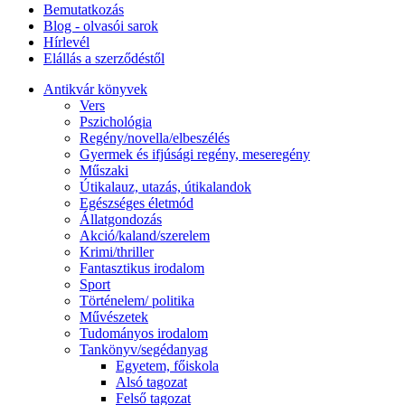
Bemutatkozás
Blog - olvasói sarok
Hírlevél
Elállás a szerződéstől
Antikvár könyvek
Vers
Pszichológia
Regény/novella/elbeszélés
Gyermek és ifjúsági regény, meseregény
Műszaki
Útikalauz, utazás, útikalandok
Egészséges életmód
Állatgondozás
Akció/kaland/szerelem
Krimi/thriller
Fantasztikus irodalom
Sport
Történelem/ politika
Művészetek
Tudományos irodalom
Tankönyv/segédanyag
Egyetem, főiskola
Alsó tagozat
Felső tagozat