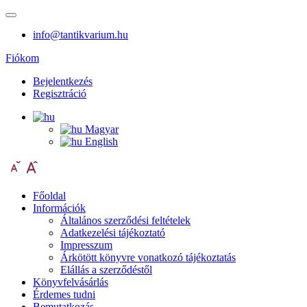
info@tantikvarium.hu
Fiókom
Bejelentkezés
Regisztráció
Magyar
English
Főoldal
Információk
Általános szerződési feltételek
Adatkezelési tájékoztató
Impresszum
Árkötött könyvre vonatkozó tájékoztatás
Elállás a szerződéstől
Könyvfelvásárlás
Érdemes tudni
Bemutatkozás