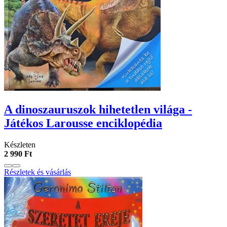
A dinoszauruszok hihetetlen világa -
Játékos Larousse enciklopédia
Készleten
2 990 Ft
Részletek és vásárlás