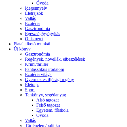
Óvoda
Idegennyelv
Életrajzok
Vallás
Ezotéria
Gasztronómia
Egészség/gyógyítás
Önismeret
Fiatal alkotó munkái
Új könyv
Gasztronómia
Regények, novellák, elbeszélések
Krimi/thriller
Fantasztikus irodalom
Ezotéria világa
Gyermek és ifjúsági regény
Életrajz
Sport
Tankönyv, segédanyag
Alsó tagozat
Felső tagozat
Egyetem, főiskola
Óvoda
Vallás
Történelem/politika