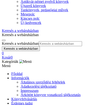
Antikvár-német nyelvű könyvek
Újszerű könyvek
Tankönyvek, pedagógiai művek
Mesepolc
Kincses polc
Új kedvencek
Keresés a webáruházban
Keresés a webáruházban
Keresés a webáruházban
Keresés a webáruházban
0
Kosár
0
Kategóriák
Menü
Főoldal
Információk
Általános szerződési feltételek
Adatkezelési tájékoztató
Impresszum
Árkötött könyvre vonatkozó tájékoztatás
Könyvfelvásárlás
Érdemes tudni