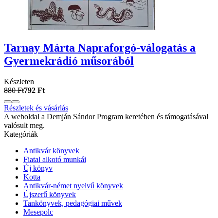
Tarnay Márta Napraforgó-válogatás a
Gyermekrádió műsorából
Készleten
880 Ft
792 Ft
Részletek és vásárlás
A weboldal a Demján Sándor Program keretében és támogatásával
valósult meg.
Kategóriák
Antikvár könyvek
Fiatal alkotó munkái
Új könyv
Kotta
Antikvár-német nyelvű könyvek
Újszerű könyvek
Tankönyvek, pedagógiai művek
Mesepolc