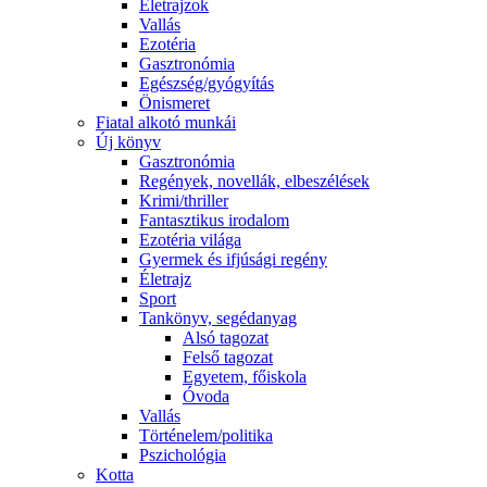
Életrajzok
Vallás
Ezotéria
Gasztronómia
Egészség/gyógyítás
Önismeret
Fiatal alkotó munkái
Új könyv
Gasztronómia
Regények, novellák, elbeszélések
Krimi/thriller
Fantasztikus irodalom
Ezotéria világa
Gyermek és ifjúsági regény
Életrajz
Sport
Tankönyv, segédanyag
Alsó tagozat
Felső tagozat
Egyetem, főiskola
Óvoda
Vallás
Történelem/politika
Pszichológia
Kotta