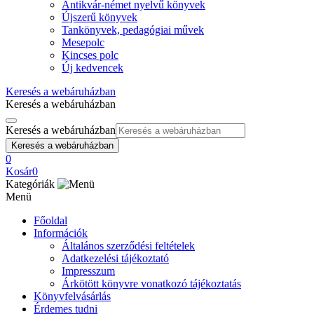
Antikvár-német nyelvű könyvek
Újszerű könyvek
Tankönyvek, pedagógiai művek
Mesepolc
Kincses polc
Új kedvencek
Keresés a webáruházban
Keresés a webáruházban
Keresés a webáruházban
Keresés a webáruházban
0
Kosár
0
Kategóriák
Menü
Főoldal
Információk
Általános szerződési feltételek
Adatkezelési tájékoztató
Impresszum
Árkötött könyvre vonatkozó tájékoztatás
Könyvfelvásárlás
Érdemes tudni