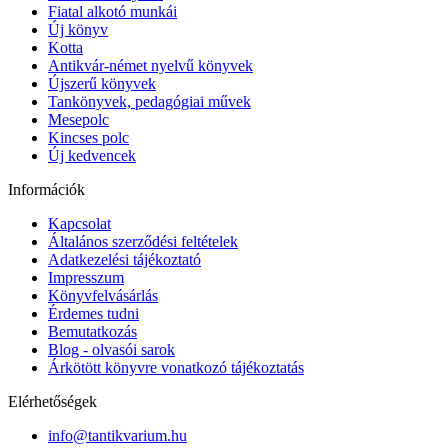
Fiatal alkotó munkái
Új könyv
Kotta
Antikvár-német nyelvű könyvek
Újszerű könyvek
Tankönyvek, pedagógiai művek
Mesepolc
Kincses polc
Új kedvencek
Információk
Kapcsolat
Általános szerződési feltételek
Adatkezelési tájékoztató
Impresszum
Könyvfelvásárlás
Érdemes tudni
Bemutatkozás
Blog - olvasói sarok
Árkötött könyvre vonatkozó tájékoztatás
Elérhetőségek
info@tantikvarium.hu