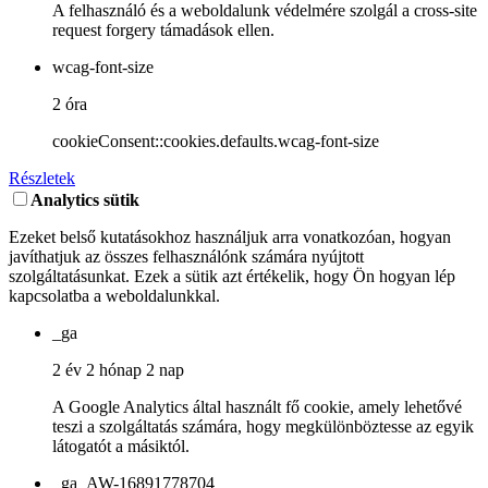
A felhasználó és a weboldalunk védelmére szolgál a cross-site
request forgery támadások ellen.
wcag-font-size
2 óra
cookieConsent::cookies.defaults.wcag-font-size
Részletek
Analytics sütik
Ezeket belső kutatásokhoz használjuk arra vonatkozóan, hogyan
javíthatjuk az összes felhasználónk számára nyújtott
szolgáltatásunkat. Ezek a sütik azt értékelik, hogy Ön hogyan lép
kapcsolatba a weboldalunkkal.
_ga
2 év 2 hónap 2 nap
A Google Analytics által használt fő cookie, amely lehetővé
teszi a szolgáltatás számára, hogy megkülönböztesse az egyik
látogatót a másiktól.
_ga_AW-16891778704