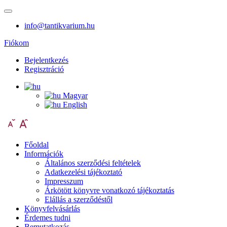
info@tantikvarium.hu
Fiókom
Bejelentkezés
Regisztráció
Magyar
English
Főoldal
Információk
Általános szerződési feltételek
Adatkezelési tájékoztató
Impresszum
Árkötött könyvre vonatkozó tájékoztatás
Elállás a szerződéstől
Könyvfelvásárlás
Érdemes tudni
Bemutatkozás