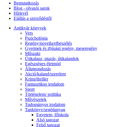
Bemutatkozás
Blog - olvasói sarok
Hírlevél
Elállás a szerződéstől
Antikvár könyvek
Vers
Pszichológia
Regény/novella/elbeszélés
Gyermek és ifjúsági regény, meseregény
Műszaki
Útikalauz, utazás, útikalandok
Egészséges életmód
Állatgondozás
Akció/kaland/szerelem
Krimi/thriller
Fantasztikus irodalom
Sport
Történelem/ politika
Művészetek
Tudományos irodalom
Tankönyv/segédanyag
Egyetem, főiskola
Alsó tagozat
Felső tagozat