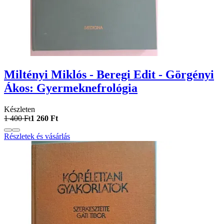
Miltényi Miklós - Beregi Edit - Görgényi
Ákos: Gyermeknefrológia
Készleten
1 400 Ft
1 260 Ft
Részletek és vásárlás