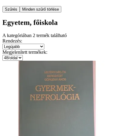
Szűrés
Minden szűrő törlése
Egyetem, főiskola
A kategóriában
2
termék található
Rendezés:
Megjelenített termékek: