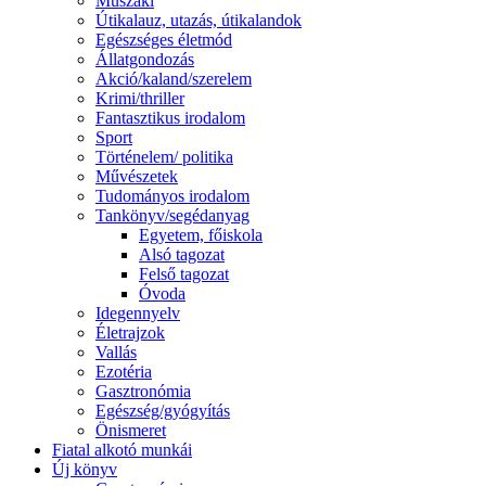
Műszaki
Útikalauz, utazás, útikalandok
Egészséges életmód
Állatgondozás
Akció/kaland/szerelem
Krimi/thriller
Fantasztikus irodalom
Sport
Történelem/ politika
Művészetek
Tudományos irodalom
Tankönyv/segédanyag
Egyetem, főiskola
Alsó tagozat
Felső tagozat
Óvoda
Idegennyelv
Életrajzok
Vallás
Ezotéria
Gasztronómia
Egészség/gyógyítás
Önismeret
Fiatal alkotó munkái
Új könyv