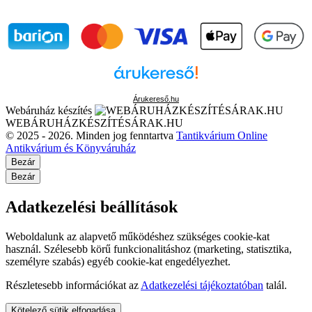
Árukereső.hu
Webáruház készítés
WEBÁRUHÁZKÉSZÍTÉSÁRAK.HU
© 2025 - 2026. Minden jog fenntartva
Tantikvárium Online
Antikvárium és Könyváruház
Bezár
Bezár
Adatkezelési beállítások
Weboldalunk az alapvető működéshez szükséges cookie-kat
használ. Szélesebb körű funkcionalitáshoz (marketing, statisztika,
személyre szabás) egyéb cookie-kat engedélyezhet.
Részletesebb információkat az
Adatkezelési tájékoztatóban
talál.
Kötelező sütik elfogadása