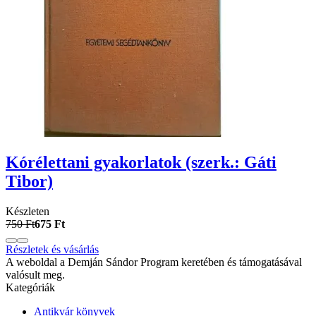
Kórélettani gyakorlatok (szerk.: Gáti
Tibor)
Készleten
750 Ft
675 Ft
Részletek és vásárlás
A weboldal a Demján Sándor Program keretében és támogatásával
valósult meg.
Kategóriák
Antikvár könyvek