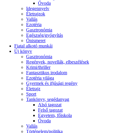
Óvoda
Idegennyelv
Életrajzok
Vallás
Ezotéria
Gasztronómia
Egészség/gyógyítás
Önismeret
Fiatal alkotó munkái
Új könyv
Gasztronómia
Regények, novellák, elbeszélések
Krimi/thriller
Fantasztikus irodalom
Ezotéria világa
Gyermek és ifjúsági regény
Életrajz
Sport
Tankönyv, segédanyag
Alsó tagozat
Felső tagozat
Egyetem, főiskola
Óvoda
Vallás
Történelem/politika