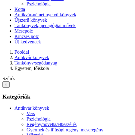
Pszichológia
Kotta
Antikvár-német nyelvű könyvek
Újszerű könyvek
Tankönyvek, pedagógiai művek
Mesepolc
Kincses polc
Új kedvencek
Főoldal
Antikvár könyvek
Tankönyv/segédanyag
Egyetem, főiskola
Szűrés
×
Kategóriák
Antikvár könyvek
Vers
Pszichológia
Regény/novella/elbeszélés
Gyermek és ifjúsági regény, meseregény