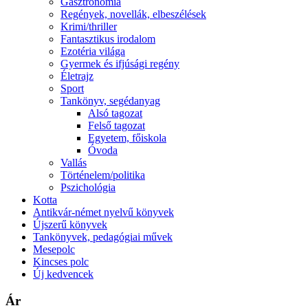
Gasztronómia
Regények, novellák, elbeszélések
Krimi/thriller
Fantasztikus irodalom
Ezotéria világa
Gyermek és ifjúsági regény
Életrajz
Sport
Tankönyv, segédanyag
Alsó tagozat
Felső tagozat
Egyetem, főiskola
Óvoda
Vallás
Történelem/politika
Pszichológia
Kotta
Antikvár-német nyelvű könyvek
Újszerű könyvek
Tankönyvek, pedagógiai művek
Mesepolc
Kincses polc
Új kedvencek
Ár