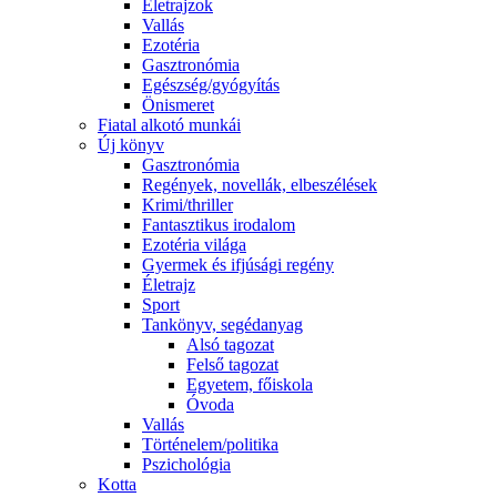
Életrajzok
Vallás
Ezotéria
Gasztronómia
Egészség/gyógyítás
Önismeret
Fiatal alkotó munkái
Új könyv
Gasztronómia
Regények, novellák, elbeszélések
Krimi/thriller
Fantasztikus irodalom
Ezotéria világa
Gyermek és ifjúsági regény
Életrajz
Sport
Tankönyv, segédanyag
Alsó tagozat
Felső tagozat
Egyetem, főiskola
Óvoda
Vallás
Történelem/politika
Pszichológia
Kotta