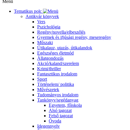
Menü
Tematikus polc
Antikvár könyvek
Vers
Pszichológia
Regény/novella/elbeszélés
Gyermek és ifjúsági regény, meseregény
Műszaki
Útikalauz, utazás, útikalandok
Egészséges életmód
Állatgondozás
Akció/kaland/szerelem
Krimi/thriller
Fantasztikus irodalom
Sport
Történelem/ politika
Művészetek
Tudományos irodalom
Tankönyv/segédanyag
Egyetem, főiskola
Alsó tagozat
Felső tagozat
Óvoda
Idegennyelv