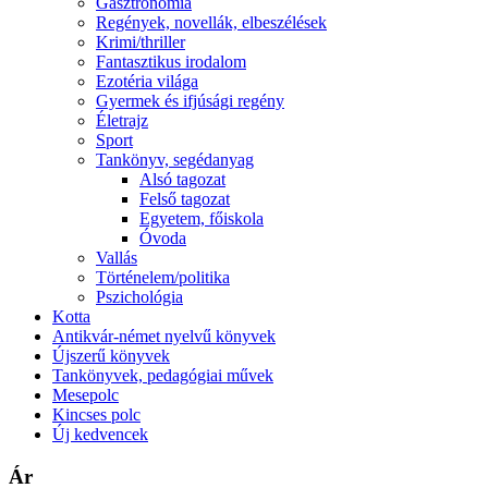
Gasztronómia
Regények, novellák, elbeszélések
Krimi/thriller
Fantasztikus irodalom
Ezotéria világa
Gyermek és ifjúsági regény
Életrajz
Sport
Tankönyv, segédanyag
Alsó tagozat
Felső tagozat
Egyetem, főiskola
Óvoda
Vallás
Történelem/politika
Pszichológia
Kotta
Antikvár-német nyelvű könyvek
Újszerű könyvek
Tankönyvek, pedagógiai művek
Mesepolc
Kincses polc
Új kedvencek
Ár