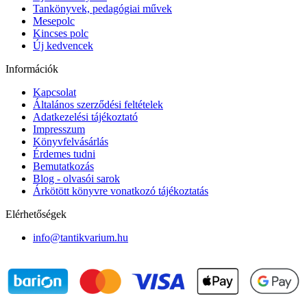
Tankönyvek, pedagógiai művek
Mesepolc
Kincses polc
Új kedvencek
Információk
Kapcsolat
Általános szerződési feltételek
Adatkezelési tájékoztató
Impresszum
Könyvfelvásárlás
Érdemes tudni
Bemutatkozás
Blog - olvasói sarok
Árkötött könyvre vonatkozó tájékoztatás
Elérhetőségek
info@tantikvarium.hu