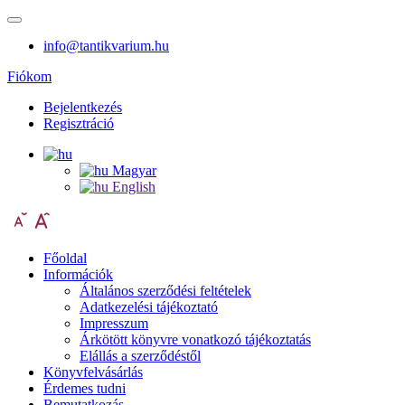
info@tantikvarium.hu
Fiókom
Bejelentkezés
Regisztráció
Magyar
English
Főoldal
Információk
Általános szerződési feltételek
Adatkezelési tájékoztató
Impresszum
Árkötött könyvre vonatkozó tájékoztatás
Elállás a szerződéstől
Könyvfelvásárlás
Érdemes tudni
Bemutatkozás