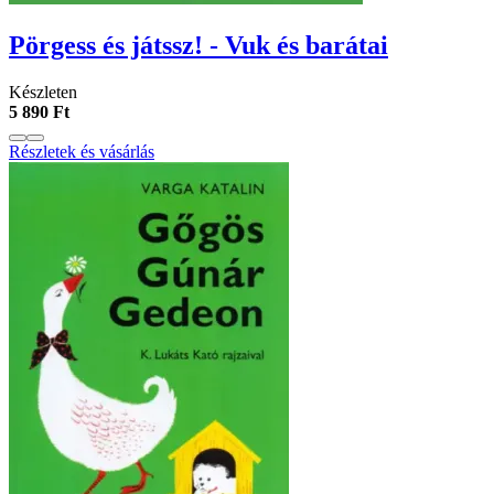
Pörgess és játssz! - Vuk és barátai
Készleten
5 890 Ft
Részletek és vásárlás