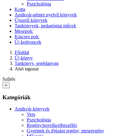
Pszichológia
Kotta
Antikvár-német nyelvű könyvek
Újszerű könyvek
Tankönyvek, pedagógiai művek
Mesepolc
Kincses polc
Új kedvencek
Főoldal
Új könyv
Tankönyv, segédanyag
Alsó tagozat
Szűrés
×
Kategóriák
Antikvár könyvek
Vers
Pszichológia
Regény/novella/elbeszélés
Gyermek és ifjúsági regény, meseregény