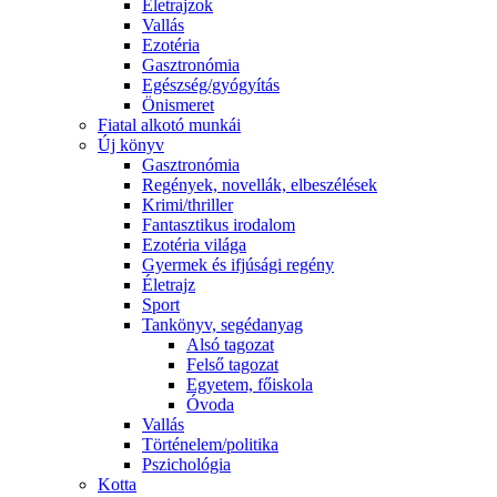
Életrajzok
Vallás
Ezotéria
Gasztronómia
Egészség/gyógyítás
Önismeret
Fiatal alkotó munkái
Új könyv
Gasztronómia
Regények, novellák, elbeszélések
Krimi/thriller
Fantasztikus irodalom
Ezotéria világa
Gyermek és ifjúsági regény
Életrajz
Sport
Tankönyv, segédanyag
Alsó tagozat
Felső tagozat
Egyetem, főiskola
Óvoda
Vallás
Történelem/politika
Pszichológia
Kotta