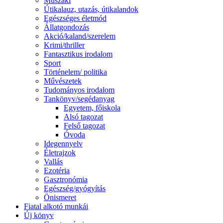
Műszaki
Útikalauz, utazás, útikalandok
Egészséges életmód
Állatgondozás
Akció/kaland/szerelem
Krimi/thriller
Fantasztikus irodalom
Sport
Történelem/ politika
Művészetek
Tudományos irodalom
Tankönyv/segédanyag
Egyetem, főiskola
Alsó tagozat
Felső tagozat
Óvoda
Idegennyelv
Életrajzok
Vallás
Ezotéria
Gasztronómia
Egészség/gyógyítás
Önismeret
Fiatal alkotó munkái
Új könyv