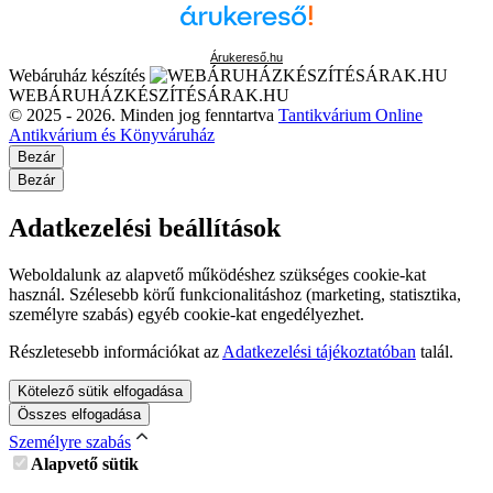
Árukereső.hu
Webáruház készítés
WEBÁRUHÁZKÉSZÍTÉSÁRAK.HU
© 2025 - 2026. Minden jog fenntartva
Tantikvárium Online
Antikvárium és Könyváruház
Bezár
Bezár
Adatkezelési beállítások
Weboldalunk az alapvető működéshez szükséges cookie-kat
használ. Szélesebb körű funkcionalitáshoz (marketing, statisztika,
személyre szabás) egyéb cookie-kat engedélyezhet.
Részletesebb információkat az
Adatkezelési tájékoztatóban
talál.
Kötelező sütik elfogadása
Összes elfogadása
Személyre szabás
Alapvető sütik