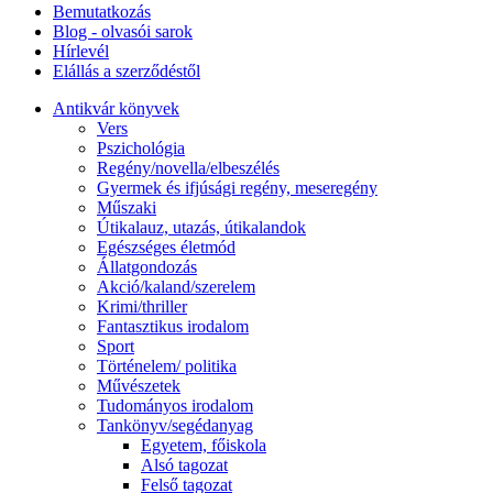
Bemutatkozás
Blog - olvasói sarok
Hírlevél
Elállás a szerződéstől
Antikvár könyvek
Vers
Pszichológia
Regény/novella/elbeszélés
Gyermek és ifjúsági regény, meseregény
Műszaki
Útikalauz, utazás, útikalandok
Egészséges életmód
Állatgondozás
Akció/kaland/szerelem
Krimi/thriller
Fantasztikus irodalom
Sport
Történelem/ politika
Művészetek
Tudományos irodalom
Tankönyv/segédanyag
Egyetem, főiskola
Alsó tagozat
Felső tagozat