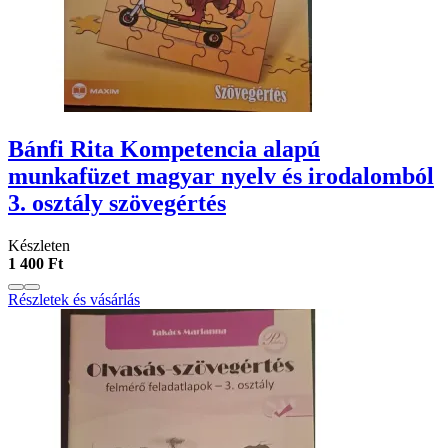
Bánfi Rita Kompetencia alapú
munkafüzet magyar nyelv és irodalomból
3. osztály szövegértés
Készleten
1 400 Ft
Részletek és vásárlás