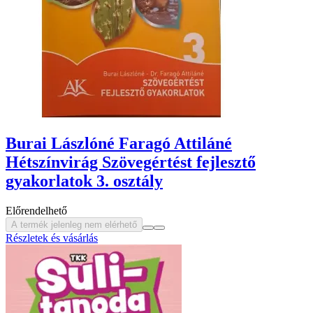
Burai Lászlóné Faragó Attiláné
Hétszínvirág Szövegértést fejlesztő
gyakorlatok 3. osztály
Előrendelhető
A termék jelenleg nem elérhető
Részletek és vásárlás