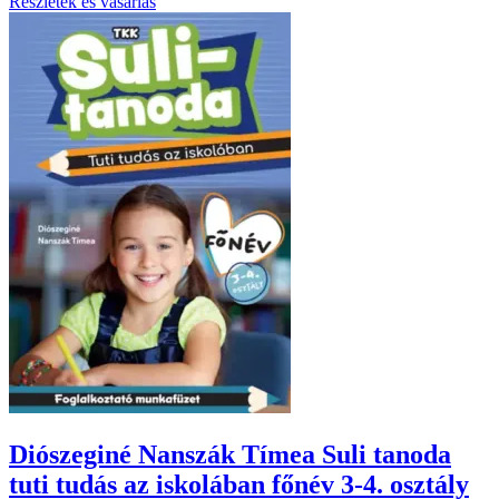
Részletek és vásárlás
Diószeginé Nanszák Tímea Suli tanoda
tuti tudás az iskolában főnév 3-4. osztály