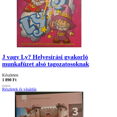
J vagy Ly? Helyesírási gyakorló
munkafüzet alsó tagozatosoknak
Készleten
1 890 Ft
Részletek és vásárlás