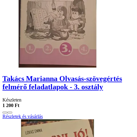
Takács Marianna Olvasás-szövegértés
felmérő feladatlapok - 3. osztály
Készleten
1 200 Ft
Részletek és vásárlás