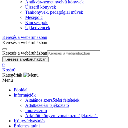
Antikvár-német nyelvű könyvek
Újszerű könyvek
Tankönyvek, pedagógiai művek
Mesepolc
Kincses polc
Új kedvencek
Keresés a webáruházban
Keresés a webáruházban
Keresés a webáruházban
Keresés a webáruházban
0
Kosár
0
Kategóriák
Menü
Főoldal
Információk
Általános szerződési feltételek
Adatkezelési tájékoztató
Impresszum
Árkötött könyvre vonatkozó tájékoztatás
Könyvfelvásárlás
Érdemes tudni