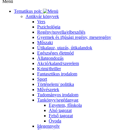
Menü
Tematikus polc
Antikvár könyvek
Vers
Pszichológia
Regény/novella/elbeszélés
Gyermek és ifjúsági regény, meseregény
Műszaki
Útikalauz, utazás, útikalandok
Egészséges életmód
Állatgondozás
Akció/kaland/szerelem
Krimi/thriller
Fantasztikus irodalom
Sport
Történelem/ politika
Művészetek
Tudományos irodalom
Tankönyv/segédanyag
Egyetem, főiskola
Alsó tagozat
Felső tagozat
Óvoda
Idegennyelv