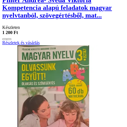
Pintér Andrea- Svéda Viktória
Kompetencia alapú feladatok magyar
nyelvtanból, szövegértésből, mat...
Készleten
1 200 Ft
Részletek és vásárlás