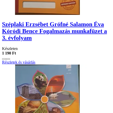
Széplaki Erzsébet Grófné Salamon Éva
Kóródi Bence Fogalmazás munkafüzet a
3. évfolyam
Készleten
1 190 Ft
Részletek és vásárlás