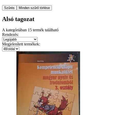
Szűrés
Minden szűrő törlése
Alsó tagozat
A kategóriában
15
termék található
Rendezés:
Megjelenített termékek: