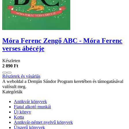
Móra Ferenc Zengő ABC - Móra Ferenc
verses ábécéje
Készleten
2 890 Ft
Részletek és vásárlás
A weboldal a Demján Sándor Program keretében és támogatásával
valósult meg.
Kategóriák
Antikvár könyvek
Fiatal alkotó munkái
Új könyv
Kotta
Antikvár-német nyelvű könyvek
Újszerű könyvek