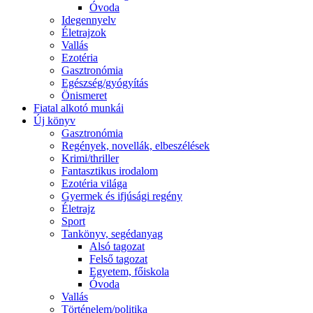
Óvoda
Idegennyelv
Életrajzok
Vallás
Ezotéria
Gasztronómia
Egészség/gyógyítás
Önismeret
Fiatal alkotó munkái
Új könyv
Gasztronómia
Regények, novellák, elbeszélések
Krimi/thriller
Fantasztikus irodalom
Ezotéria világa
Gyermek és ifjúsági regény
Életrajz
Sport
Tankönyv, segédanyag
Alsó tagozat
Felső tagozat
Egyetem, főiskola
Óvoda
Vallás
Történelem/politika