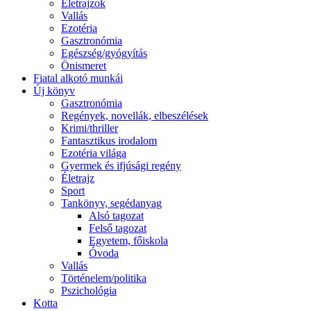
Életrajzok
Vallás
Ezotéria
Gasztronómia
Egészség/gyógyítás
Önismeret
Fiatal alkotó munkái
Új könyv
Gasztronómia
Regények, novellák, elbeszélések
Krimi/thriller
Fantasztikus irodalom
Ezotéria világa
Gyermek és ifjúsági regény
Életrajz
Sport
Tankönyv, segédanyag
Alsó tagozat
Felső tagozat
Egyetem, főiskola
Óvoda
Vallás
Történelem/politika
Pszichológia
Kotta