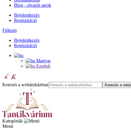
Blog - olvasói sarok
Bejelentkezés
Regisztráció
Fiókom
Bejelentkezés
Regisztráció
Magyar
English
Keresés a webáruházban
Keresés a web
Kategóriák
Menü