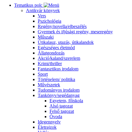
Tematikus polc
Antikvár könyvek
Vers
Pszichológia
Regény/novella/elbeszélés
Gyermek és ifjúsági regény, meseregény
Műszaki
Útikalauz, utazás, útikalandok
Egészséges életmód
Állatgondozás
Akció/kaland/szerelem
Krimi/thriller
Fantasztikus irodalom
Sport
Történelem/ politika
Művészetek
Tudományos irodalom
Tankönyv/segédanyag
Egyetem, főiskola
Alsó tagozat
Felső tagozat
Óvoda
Idegennyelv
Életrajzok