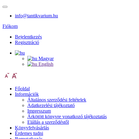
info@tantikvarium.hu
Fiókom
Bejelentkezés
Regisztráció
Magyar
English
Főoldal
Információk
Általános szerződési feltételek
Adatkezelési tájékoztató
Impresszum
Árkötött könyvre vonatkozó tájékoztatás
Elállás a szerződéstől
Könyvfelvásárlás
Érdemes tudni
Bemutatkozás