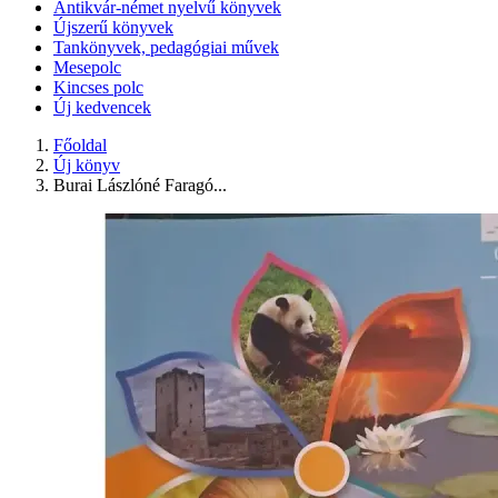
Antikvár-német nyelvű könyvek
Újszerű könyvek
Tankönyvek, pedagógiai művek
Mesepolc
Kincses polc
Új kedvencek
Főoldal
Új könyv
Burai Lászlóné Faragó...