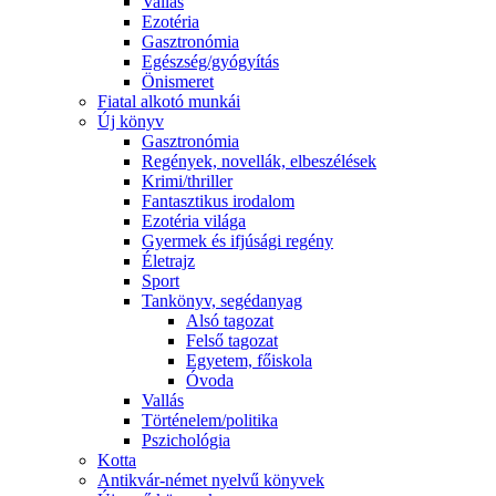
Vallás
Ezotéria
Gasztronómia
Egészség/gyógyítás
Önismeret
Fiatal alkotó munkái
Új könyv
Gasztronómia
Regények, novellák, elbeszélések
Krimi/thriller
Fantasztikus irodalom
Ezotéria világa
Gyermek és ifjúsági regény
Életrajz
Sport
Tankönyv, segédanyag
Alsó tagozat
Felső tagozat
Egyetem, főiskola
Óvoda
Vallás
Történelem/politika
Pszichológia
Kotta
Antikvár-német nyelvű könyvek