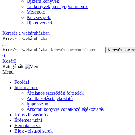
Újszerű könyvek
Tankönyvek, pedagógiai művek
Mesepolc
Kincses polc
Új kedvencek
Keresés a webáruházban
Keresés a webáruházban
Keresés a webáruházban
Keresés a web
0
Kosár
0
Kategóriák
Menü
Főoldal
Információk
Általános szerződési feltételek
Adatkezelési tájékoztató
Impresszum
Árkötött könyvre vonatkozó tájékoztatás
Könyvfelvásárlás
Érdemes tudni
Bemutatkozás
Blog - olvasói sarok