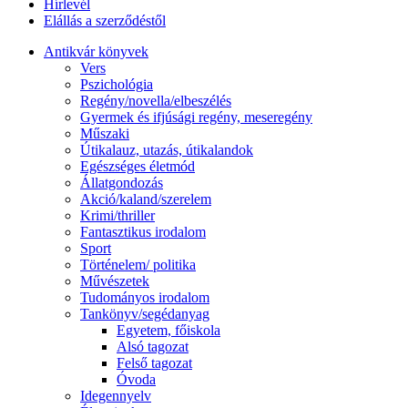
Hírlevél
Elállás a szerződéstől
Antikvár könyvek
Vers
Pszichológia
Regény/novella/elbeszélés
Gyermek és ifjúsági regény, meseregény
Műszaki
Útikalauz, utazás, útikalandok
Egészséges életmód
Állatgondozás
Akció/kaland/szerelem
Krimi/thriller
Fantasztikus irodalom
Sport
Történelem/ politika
Művészetek
Tudományos irodalom
Tankönyv/segédanyag
Egyetem, főiskola
Alsó tagozat
Felső tagozat
Óvoda
Idegennyelv