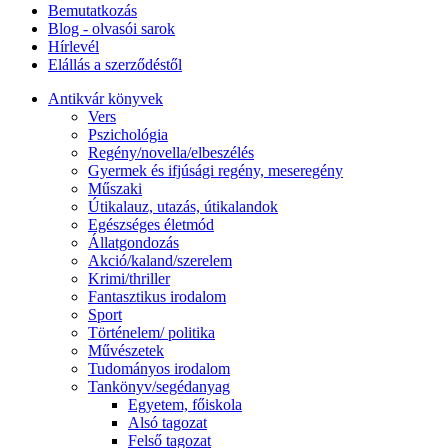
Bemutatkozás
Blog - olvasói sarok
Hírlevél
Elállás a szerződéstől
Antikvár könyvek
Vers
Pszichológia
Regény/novella/elbeszélés
Gyermek és ifjúsági regény, meseregény
Műszaki
Útikalauz, utazás, útikalandok
Egészséges életmód
Állatgondozás
Akció/kaland/szerelem
Krimi/thriller
Fantasztikus irodalom
Sport
Történelem/ politika
Művészetek
Tudományos irodalom
Tankönyv/segédanyag
Egyetem, főiskola
Alsó tagozat
Felső tagozat