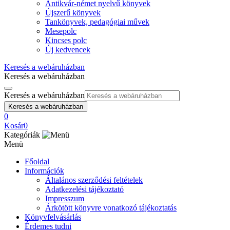
Antikvár-német nyelvű könyvek
Újszerű könyvek
Tankönyvek, pedagógiai művek
Mesepolc
Kincses polc
Új kedvencek
Keresés a webáruházban
Keresés a webáruházban
Keresés a webáruházban
Keresés a webáruházban
0
Kosár
0
Kategóriák
Menü
Főoldal
Információk
Általános szerződési feltételek
Adatkezelési tájékoztató
Impresszum
Árkötött könyvre vonatkozó tájékoztatás
Könyvfelvásárlás
Érdemes tudni