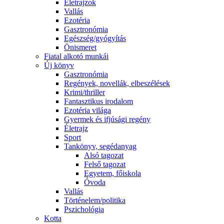
Életrajzok
Vallás
Ezotéria
Gasztronómia
Egészség/gyógyítás
Önismeret
Fiatal alkotó munkái
Új könyv
Gasztronómia
Regények, novellák, elbeszélések
Krimi/thriller
Fantasztikus irodalom
Ezotéria világa
Gyermek és ifjúsági regény
Életrajz
Sport
Tankönyv, segédanyag
Alsó tagozat
Felső tagozat
Egyetem, főiskola
Óvoda
Vallás
Történelem/politika
Pszichológia
Kotta