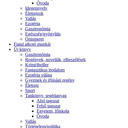
Óvoda
Idegennyelv
Életrajzok
Vallás
Ezotéria
Gasztronómia
Egészség/gyógyítás
Önismeret
Fiatal alkotó munkái
Új könyv
Gasztronómia
Regények, novellák, elbeszélések
Krimi/thriller
Fantasztikus irodalom
Ezotéria világa
Gyermek és ifjúsági regény
Életrajz
Sport
Tankönyv, segédanyag
Alsó tagozat
Felső tagozat
Egyetem, főiskola
Óvoda
Vallás
Történelem/politika