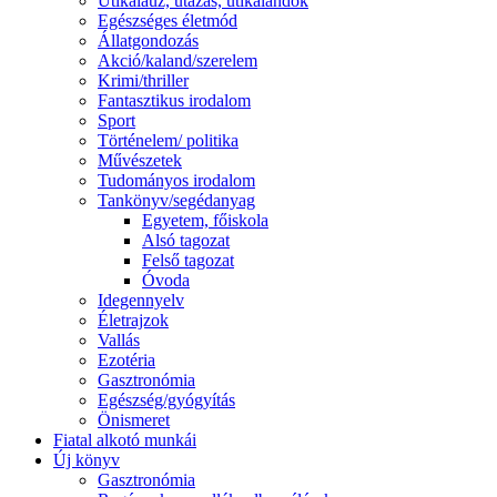
Útikalauz, utazás, útikalandok
Egészséges életmód
Állatgondozás
Akció/kaland/szerelem
Krimi/thriller
Fantasztikus irodalom
Sport
Történelem/ politika
Művészetek
Tudományos irodalom
Tankönyv/segédanyag
Egyetem, főiskola
Alsó tagozat
Felső tagozat
Óvoda
Idegennyelv
Életrajzok
Vallás
Ezotéria
Gasztronómia
Egészség/gyógyítás
Önismeret
Fiatal alkotó munkái
Új könyv
Gasztronómia