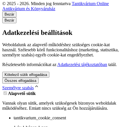
© 2025 - 2026. Minden jog fenntartva
Tantikvárium Online
Antikvárium és Könyváruház
Bezár
Bezár
Adatkezelési beállítások
Weboldalunk az alapvető működéshez szükséges cookie-kat
használ. Szélesebb körű funkcionalitáshoz (marketing, statisztika,
személyre szabás) egyéb cookie-kat engedélyezhet.
Részletesebb információkat az
Adatkezelési tájékoztatóban
talál.
Kötelező sütik elfogadása
Összes elfogadása
Személyre szabás
Alapvető sütik
Vannak olyan sütik, amelyek szükségesek bizonyos weboldalak
működéséhez. Emiatt nincs szükség az Ön hozzájárulására.
tantikvarium_cookie_consent