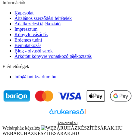
Információk
Kapcsolat
Általános szerződési feltételek
Adatkezelési tájékoztató
Impresszum
Könyvfelvásárlás
Érdemes tudni
Bemutatkozás
Blog - olvasói sarok
Árkötött könyvre vonatkozó tájékoztatás
Elérhetőségek
info@tantikvarium.hu
Árukereső.hu
Webáruház készítés
WEBÁRUHÁZKÉSZÍTÉSÁRAK.HU