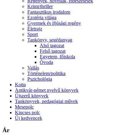
Regények, novellák, elbeszélések
Krimi/thriller
Fantasztikus irodalom
Ezotéria világa
Gyermek és ifjúsági regény
Életrajz
Sport
Tankönyv, segédanyag
Alsó tagozat
Felső tagozat
Egyetem, főiskola
Óvoda
Vallás
Történelem/politika
Pszichológia
Kotta
Antikvár-német nyelvű könyvek
Újszerű könyvek
Tankönyvek, pedagógiai művek
Mesepolc
Kincses polc
Új kedvencek
Ár