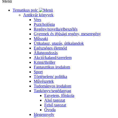
Menü
Tematikus polc
Antikvár könyvek
Vers
Pszichológia
Regény/novella/elbeszélés
Gyermek és ifjúsági regény, meseregény
Műszaki
Útikalauz, utazás, útikalandok
Egészséges életmód
Állatgondozás
Akció/kaland/szerelem
Krimi/thriller
Fantasztikus irodalom
Sport
Történelem/ politika
Művészetek
Tudományos irodalom
Tankönyv/segédanyag
Egyetem, főiskola
Alsó tagozat
Felső tagozat
Óvoda
Idegennyelv