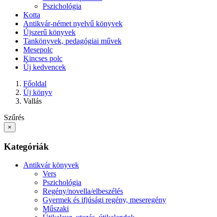
Pszichológia
Kotta
Antikvár-német nyelvű könyvek
Újszerű könyvek
Tankönyvek, pedagógiai művek
Mesepolc
Kincses polc
Új kedvencek
Főoldal
Új könyv
Vallás
Szűrés
×
Kategóriák
Antikvár könyvek
Vers
Pszichológia
Regény/novella/elbeszélés
Gyermek és ifjúsági regény, meseregény
Műszaki