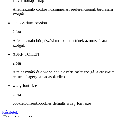
1 év 1 hónap 1 nap
A felhasználó cookie-hozzájárulási preferenciáinak tárolására
szolgál.
tantikvarium_session
2 óra
A felhasználó böngészési munkamenetének azonosítására
szolgál.
XSRF-TOKEN
2 óra
A felhasználó és a weboldalunk védelmére szolgál a cross-site
request forgery támadások ellen.
wcag-font-size
2 óra
cookieConsent::cookies.defaults.wcag-font-size
Részletek