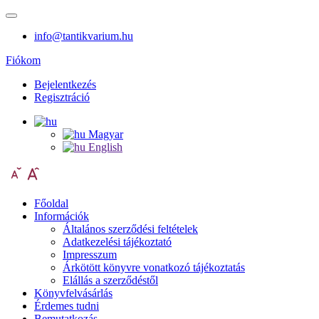
info@tantikvarium.hu
Fiókom
Bejelentkezés
Regisztráció
Magyar
English
Főoldal
Információk
Általános szerződési feltételek
Adatkezelési tájékoztató
Impresszum
Árkötött könyvre vonatkozó tájékoztatás
Elállás a szerződéstől
Könyvfelvásárlás
Érdemes tudni
Bemutatkozás