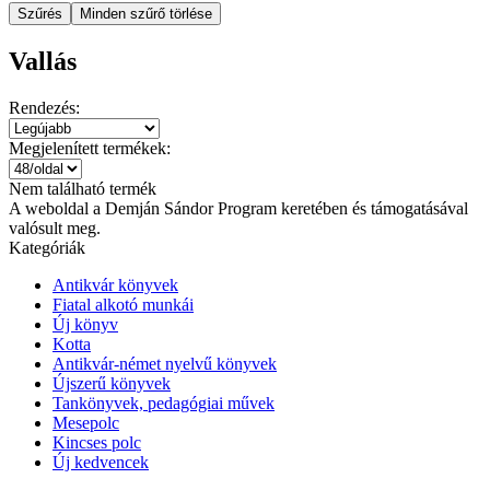
Szűrés
Minden szűrő törlése
Vallás
Rendezés:
Megjelenített termékek:
Nem található termék
A weboldal a Demján Sándor Program keretében és támogatásával
valósult meg.
Kategóriák
Antikvár könyvek
Fiatal alkotó munkái
Új könyv
Kotta
Antikvár-német nyelvű könyvek
Újszerű könyvek
Tankönyvek, pedagógiai művek
Mesepolc
Kincses polc
Új kedvencek