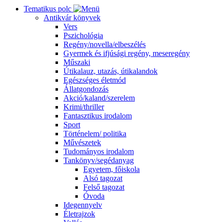
Tematikus polc
Antikvár könyvek
Vers
Pszichológia
Regény/novella/elbeszélés
Gyermek és ifjúsági regény, meseregény
Műszaki
Útikalauz, utazás, útikalandok
Egészséges életmód
Állatgondozás
Akció/kaland/szerelem
Krimi/thriller
Fantasztikus irodalom
Sport
Történelem/ politika
Művészetek
Tudományos irodalom
Tankönyv/segédanyag
Egyetem, főiskola
Alsó tagozat
Felső tagozat
Óvoda
Idegennyelv
Életrajzok