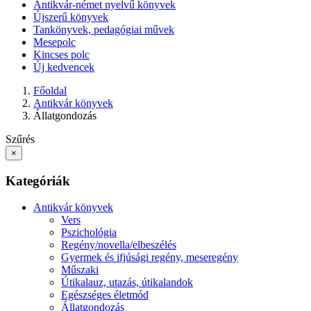
Antikvár-német nyelvű könyvek
Újszerű könyvek
Tankönyvek, pedagógiai művek
Mesepolc
Kincses polc
Új kedvencek
Főoldal
Antikvár könyvek
Állatgondozás
Szűrés
×
Kategóriák
Antikvár könyvek
Vers
Pszichológia
Regény/novella/elbeszélés
Gyermek és ifjúsági regény, meseregény
Műszaki
Útikalauz, utazás, útikalandok
Egészséges életmód
Állatgondozás