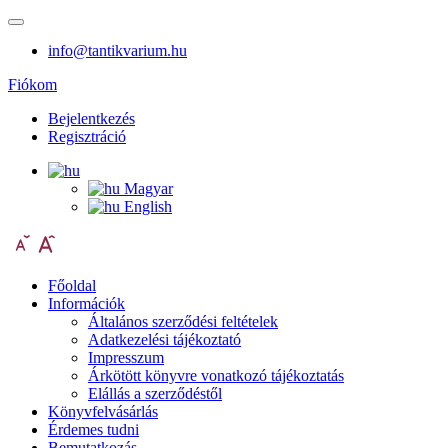
info@tantikvarium.hu
Fiókom
Bejelentkezés
Regisztráció
Magyar
English
Főoldal
Információk
Általános szerződési feltételek
Adatkezelési tájékoztató
Impresszum
Árkötött könyvre vonatkozó tájékoztatás
Elállás a szerződéstől
Könyvfelvásárlás
Érdemes tudni
Bemutatkozás