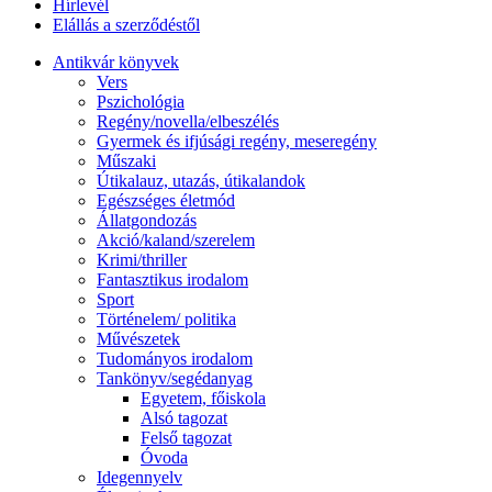
Hírlevél
Elállás a szerződéstől
Antikvár könyvek
Vers
Pszichológia
Regény/novella/elbeszélés
Gyermek és ifjúsági regény, meseregény
Műszaki
Útikalauz, utazás, útikalandok
Egészséges életmód
Állatgondozás
Akció/kaland/szerelem
Krimi/thriller
Fantasztikus irodalom
Sport
Történelem/ politika
Művészetek
Tudományos irodalom
Tankönyv/segédanyag
Egyetem, főiskola
Alsó tagozat
Felső tagozat
Óvoda
Idegennyelv