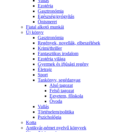
Vallás
Ezotéria
Gasztronómia
Egészség/gyógyítás
Önismeret
Fiatal alkotó munkái
Új könyv
Gasztronómia
Regények, novellák, elbeszélések
Krimi/thriller
Fantasztikus irodalom
Ezotéria világa
Gyermek és ifjúsági regény
Életrajz
Sport
Tankönyv, segédanyag
Alsó tagozat
Felső tagozat
Egyetem, főiskola
Óvoda
Vallás
Történelem/politika
Pszichológia
Kotta
Antikvár-német nyelvű könyvek