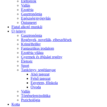
Életrajzok
Vallás
Ezotéria
Gasztronómia
Egészség/gyógyítás
Önismeret
Fiatal alkotó munkái
Új könyv
Gasztronómia
Regények, novellák, elbeszélések
Krimi/thriller
Fantasztikus irodalom
Ezotéria világa
Gyermek és ifjúsági regény
Életrajz
Sport
Tankönyv, segédanyag
Alsó tagozat
Felső tagozat
Egyetem, főiskola
Óvoda
Vallás
Történelem/politika
Pszichológia
Kotta