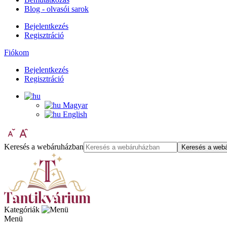
Blog - olvasói sarok
Bejelentkezés
Regisztráció
Fiókom
Bejelentkezés
Regisztráció
Magyar
English
Keresés a webáruházban
Keresés a web
Kategóriák
Menü