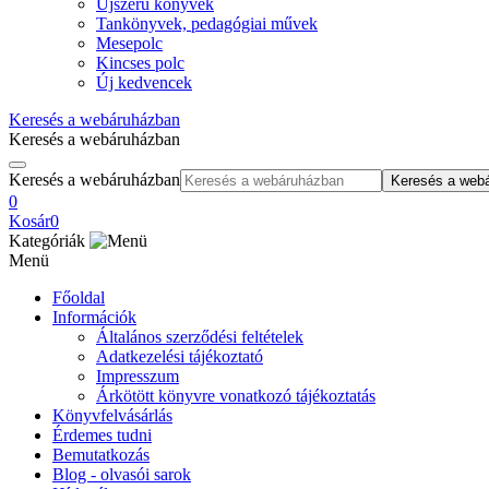
Újszerű könyvek
Tankönyvek, pedagógiai művek
Mesepolc
Kincses polc
Új kedvencek
Keresés a webáruházban
Keresés a webáruházban
Keresés a webáruházban
Keresés a web
0
Kosár
0
Kategóriák
Menü
Főoldal
Információk
Általános szerződési feltételek
Adatkezelési tájékoztató
Impresszum
Árkötött könyvre vonatkozó tájékoztatás
Könyvfelvásárlás
Érdemes tudni
Bemutatkozás
Blog - olvasói sarok