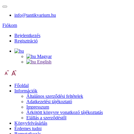
info@tantikvarium.hu
Fiókom
Bejelentkezés
Regisztráció
Magyar
English
Főoldal
Információk
Általános szerződési feltételek
Adatkezelési tájékoztató
Impresszum
Árkötött könyvre vonatkozó tájékoztatás
Elállás a szerződéstől
Könyvfelvásárlás
Érdemes tudni
Bemutatkozás