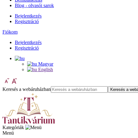
Blog - olvasói sarok
Bejelentkezés
Regisztráció
Fiókom
Bejelentkezés
Regisztráció
Magyar
English
Keresés a webáruházban
Keresés a web
Kategóriák
Menü