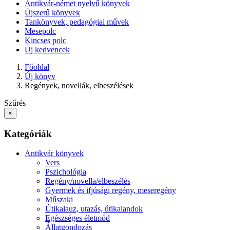
Antikvár-német nyelvű könyvek
Újszerű könyvek
Tankönyvek, pedagógiai művek
Mesepolc
Kincses polc
Új kedvencek
Főoldal
Új könyv
Regények, novellák, elbeszélések
Szűrés
×
Kategóriák
Antikvár könyvek
Vers
Pszichológia
Regény/novella/elbeszélés
Gyermek és ifjúsági regény, meseregény
Műszaki
Útikalauz, utazás, útikalandok
Egészséges életmód
Állatgondozás