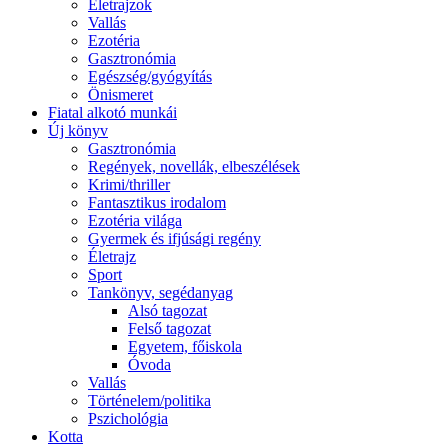
Életrajzok
Vallás
Ezotéria
Gasztronómia
Egészség/gyógyítás
Önismeret
Fiatal alkotó munkái
Új könyv
Gasztronómia
Regények, novellák, elbeszélések
Krimi/thriller
Fantasztikus irodalom
Ezotéria világa
Gyermek és ifjúsági regény
Életrajz
Sport
Tankönyv, segédanyag
Alsó tagozat
Felső tagozat
Egyetem, főiskola
Óvoda
Vallás
Történelem/politika
Pszichológia
Kotta