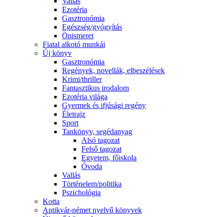
Vallás
Ezotéria
Gasztronómia
Egészség/gyógyítás
Önismeret
Fiatal alkotó munkái
Új könyv
Gasztronómia
Regények, novellák, elbeszélések
Krimi/thriller
Fantasztikus irodalom
Ezotéria világa
Gyermek és ifjúsági regény
Életrajz
Sport
Tankönyv, segédanyag
Alsó tagozat
Felső tagozat
Egyetem, főiskola
Óvoda
Vallás
Történelem/politika
Pszichológia
Kotta
Antikvár-német nyelvű könyvek