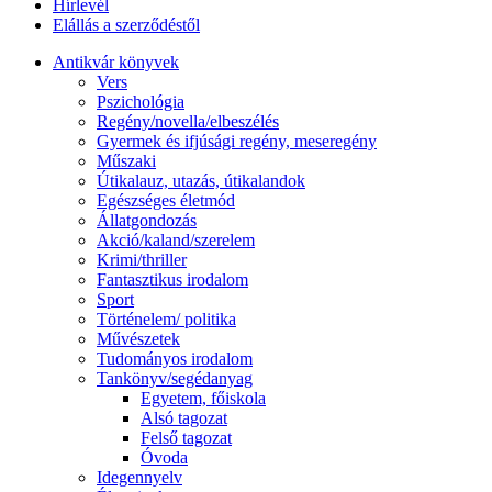
Hírlevél
Elállás a szerződéstől
Antikvár könyvek
Vers
Pszichológia
Regény/novella/elbeszélés
Gyermek és ifjúsági regény, meseregény
Műszaki
Útikalauz, utazás, útikalandok
Egészséges életmód
Állatgondozás
Akció/kaland/szerelem
Krimi/thriller
Fantasztikus irodalom
Sport
Történelem/ politika
Művészetek
Tudományos irodalom
Tankönyv/segédanyag
Egyetem, főiskola
Alsó tagozat
Felső tagozat
Óvoda
Idegennyelv