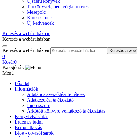
Újszerű könyvek
Tankönyvek, pedagógiai művek
Mesepolc
Kincses polc
Új kedvencek
Keresés a webáruházban
Keresés a webáruházban
Keresés a webáruházban
Keresés a web
0
Kosár
0
Kategóriák
Menü
Főoldal
Információk
Általános szerződési feltételek
Adatkezelési tájékoztató
Impresszum
Árkötött könyvre vonatkozó tájékoztatás
Könyvfelvásárlás
Érdemes tudni
Bemutatkozás
Blog - olvasói sarok