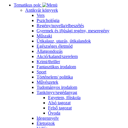
Tematikus polc
Antikvár könyvek
Vers
Pszichológia
Regény/novella/elbeszélés
Gyermek és ifjúsági regény, meseregény
Műszaki
Útikalauz, utazás, útikalandok
Egészséges életmód
Állatgondozás
Akció/kaland/szerelem
Krimi/thriller
Fantasztikus irodalom
Sport
Történelem/ politika
Művészetek
Tudományos irodalom
Tankönyv/segédanyag
Egyetem, főiskola
Alsó tagozat
Felső tagozat
Óvoda
Idegennyelv
Életrajzok