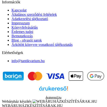
Információk
Kapcsolat
Általános szerződési feltételek
Adatkezelési tájékoztató
Impresszum
Könyvfelvásárlás
Érdemes tudni
Bemutatkozás
Blog - olvasói sarok
Árkötött könyvre vonatkozó tájékoztatás
Elérhetőségek
info@tantikvarium.hu
Árukereső.hu
Webáruház készítés
WEBÁRUHÁZKÉSZÍTÉSÁRAK.HU