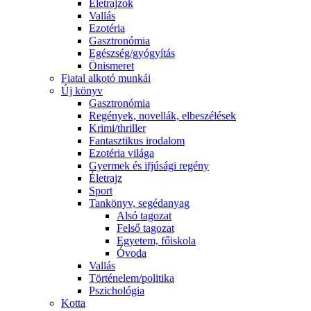
Életrajzok
Vallás
Ezotéria
Gasztronómia
Egészség/gyógyítás
Önismeret
Fiatal alkotó munkái
Új könyv
Gasztronómia
Regények, novellák, elbeszélések
Krimi/thriller
Fantasztikus irodalom
Ezotéria világa
Gyermek és ifjúsági regény
Életrajz
Sport
Tankönyv, segédanyag
Alsó tagozat
Felső tagozat
Egyetem, főiskola
Óvoda
Vallás
Történelem/politika
Pszichológia
Kotta