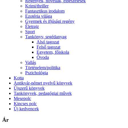
Regények, novellák, elbeszélések
Krimi/thriller
Fantasztikus irodalom
Ezotéria világa
Gyermek és ifjúsági regény
Életrajz
Sport
Tankönyv, segédanyag
Alsó tagozat
Felső tagozat
Egyetem, főiskola
Óvoda
Vallás
Történelem/politika
Pszichológia
Kotta
Antikvár-német nyelvű könyvek
Újszerű könyvek
Tankönyvek, pedagógiai művek
Mesepolc
Kincses polc
Új kedvencek
Ár