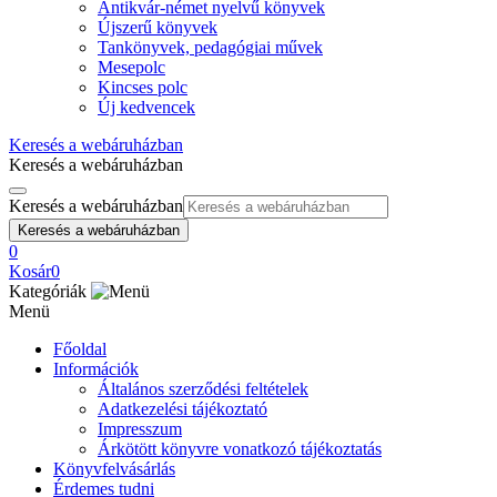
Antikvár-német nyelvű könyvek
Újszerű könyvek
Tankönyvek, pedagógiai művek
Mesepolc
Kincses polc
Új kedvencek
Keresés a webáruházban
Keresés a webáruházban
Keresés a webáruházban
Keresés a webáruházban
0
Kosár
0
Kategóriák
Menü
Főoldal
Információk
Általános szerződési feltételek
Adatkezelési tájékoztató
Impresszum
Árkötött könyvre vonatkozó tájékoztatás
Könyvfelvásárlás
Érdemes tudni