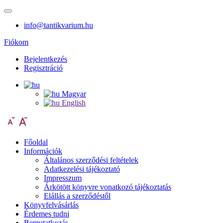
info@tantikvarium.hu
Fiókom
Bejelentkezés
Regisztráció
Magyar
English
Főoldal
Információk
Általános szerződési feltételek
Adatkezelési tájékoztató
Impresszum
Árkötött könyvre vonatkozó tájékoztatás
Elállás a szerződéstől
Könyvfelvásárlás
Érdemes tudni
Bemutatkozás