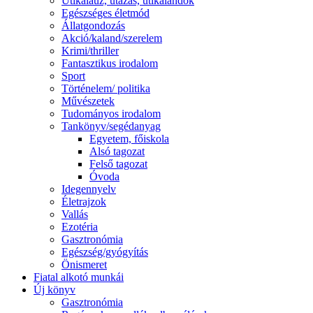
Útikalauz, utazás, útikalandok
Egészséges életmód
Állatgondozás
Akció/kaland/szerelem
Krimi/thriller
Fantasztikus irodalom
Sport
Történelem/ politika
Művészetek
Tudományos irodalom
Tankönyv/segédanyag
Egyetem, főiskola
Alsó tagozat
Felső tagozat
Óvoda
Idegennyelv
Életrajzok
Vallás
Ezotéria
Gasztronómia
Egészség/gyógyítás
Önismeret
Fiatal alkotó munkái
Új könyv
Gasztronómia