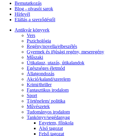
Bemutatkozás
Blog - olvasói sarok
Hírlevél
Elállás a szerződéstől
Antikvár könyvek
Vers
Pszichológia
Regény/novella/elbeszélés
Gyermek és ifjúsági regény, meseregény
Műszaki
Útikalauz, utazás, útikalandok
Egészséges életmód
Állatgondozás
Akció/kaland/szerelem
Krimi/thriller
Fantasztikus irodalom
Sport
Történelem/ politika
Művészetek
Tudományos irodalom
Tankönyv/segédanyag
Egyetem, főiskola
Alsó tagozat
Felső tagozat