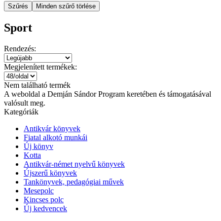
Szűrés
Minden szűrő törlése
Sport
Rendezés:
Megjelenített termékek:
Nem található termék
A weboldal a Demján Sándor Program keretében és támogatásával
valósult meg.
Kategóriák
Antikvár könyvek
Fiatal alkotó munkái
Új könyv
Kotta
Antikvár-német nyelvű könyvek
Újszerű könyvek
Tankönyvek, pedagógiai művek
Mesepolc
Kincses polc
Új kedvencek