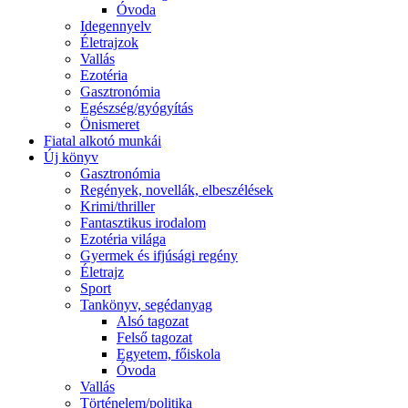
Óvoda
Idegennyelv
Életrajzok
Vallás
Ezotéria
Gasztronómia
Egészség/gyógyítás
Önismeret
Fiatal alkotó munkái
Új könyv
Gasztronómia
Regények, novellák, elbeszélések
Krimi/thriller
Fantasztikus irodalom
Ezotéria világa
Gyermek és ifjúsági regény
Életrajz
Sport
Tankönyv, segédanyag
Alsó tagozat
Felső tagozat
Egyetem, főiskola
Óvoda
Vallás
Történelem/politika