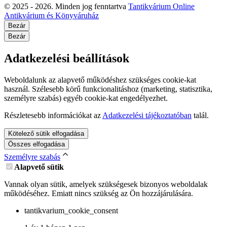
© 2025 - 2026. Minden jog fenntartva
Tantikvárium Online
Antikvárium és Könyváruház
Bezár
Bezár
Adatkezelési beállítások
Weboldalunk az alapvető működéshez szükséges cookie-kat
használ. Szélesebb körű funkcionalitáshoz (marketing, statisztika,
személyre szabás) egyéb cookie-kat engedélyezhet.
Részletesebb információkat az
Adatkezelési tájékoztatóban
talál.
Kötelező sütik elfogadása
Összes elfogadása
Személyre szabás
Alapvető sütik
Vannak olyan sütik, amelyek szükségesek bizonyos weboldalak
működéséhez. Emiatt nincs szükség az Ön hozzájárulására.
tantikvarium_cookie_consent