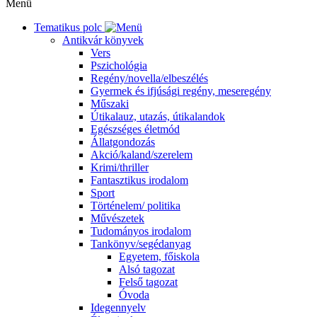
Menü
Tematikus polc
Antikvár könyvek
Vers
Pszichológia
Regény/novella/elbeszélés
Gyermek és ifjúsági regény, meseregény
Műszaki
Útikalauz, utazás, útikalandok
Egészséges életmód
Állatgondozás
Akció/kaland/szerelem
Krimi/thriller
Fantasztikus irodalom
Sport
Történelem/ politika
Művészetek
Tudományos irodalom
Tankönyv/segédanyag
Egyetem, főiskola
Alsó tagozat
Felső tagozat
Óvoda
Idegennyelv