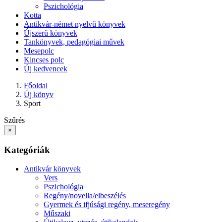
Pszichológia
Kotta
Antikvár-német nyelvű könyvek
Újszerű könyvek
Tankönyvek, pedagógiai művek
Mesepolc
Kincses polc
Új kedvencek
Főoldal
Új könyv
Sport
Szűrés
×
Kategóriák
Antikvár könyvek
Vers
Pszichológia
Regény/novella/elbeszélés
Gyermek és ifjúsági regény, meseregény
Műszaki