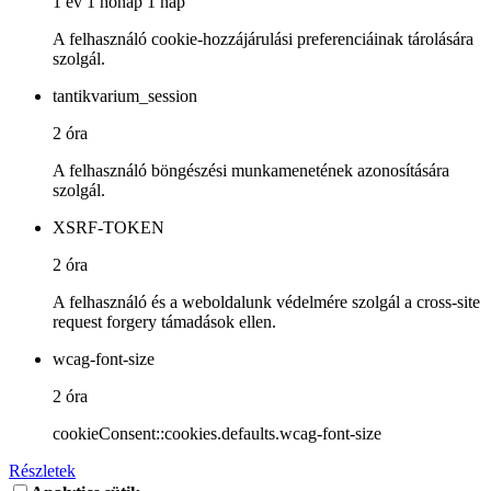
1 év 1 hónap 1 nap
A felhasználó cookie-hozzájárulási preferenciáinak tárolására
szolgál.
tantikvarium_session
2 óra
A felhasználó böngészési munkamenetének azonosítására
szolgál.
XSRF-TOKEN
2 óra
A felhasználó és a weboldalunk védelmére szolgál a cross-site
request forgery támadások ellen.
wcag-font-size
2 óra
cookieConsent::cookies.defaults.wcag-font-size
Részletek