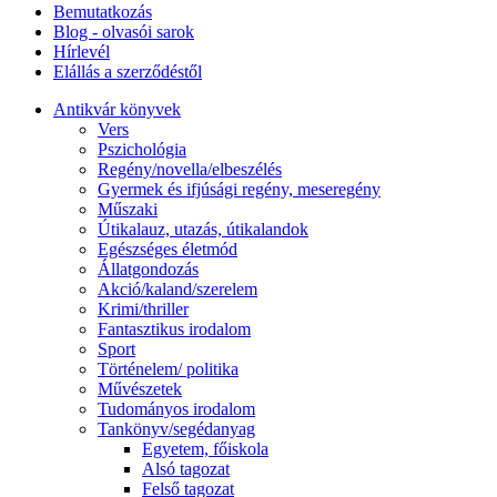
Bemutatkozás
Blog - olvasói sarok
Hírlevél
Elállás a szerződéstől
Antikvár könyvek
Vers
Pszichológia
Regény/novella/elbeszélés
Gyermek és ifjúsági regény, meseregény
Műszaki
Útikalauz, utazás, útikalandok
Egészséges életmód
Állatgondozás
Akció/kaland/szerelem
Krimi/thriller
Fantasztikus irodalom
Sport
Történelem/ politika
Művészetek
Tudományos irodalom
Tankönyv/segédanyag
Egyetem, főiskola
Alsó tagozat
Felső tagozat