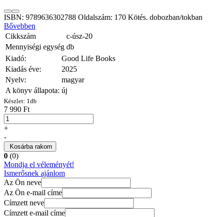
ISBN: 9789636302788 Oldalszám: 170 Kötés. dobozban/tokban
Bővebben
Cikkszám
c-úsz-20
Mennyiségi egység
db
Kiadó:
Good Life Books
Kiadás éve:
2025
Nyelv:
magyar
A könyv állapota:
új
Készlet:
1
db
7 990 Ft
+
-
Kosárba rakom
0
(0)
Mondja el véleményét!
Ismerősnek ajánlom
Az Ön neve
Az Ön e-mail címe
Címzett neve
Címzett e-mail címe