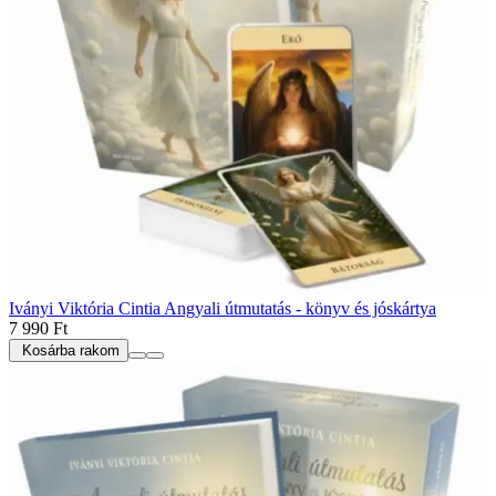
Iványi Viktória Cintia Angyali útmutatás - könyv és jóskártya
7 990 Ft
Kosárba rakom