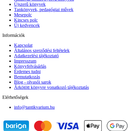
Újszerű könyvek
Tankönyvek, pedagógiai művek
Mesepolc
Kincses polc
Új kedvencek
Információk
Kapcsolat
Általános szerződési feltételek
Adatkezelési tájékoztató
Impresszum
Könyvfelvásárlás
Érdemes tudni
Bemutatkozás
Blog - olvasói sarok
Árkötött könyvre vonatkozó tájékoztatás
Elérhetőségek
info@tantikvarium.hu