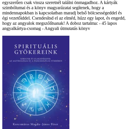
egyszerűen csak vissza szeretnél találni önmagadhoz. A kártyák
szimbólumai és a könyv magyarázatai segítenek, hogy a
mindennapokban is kapcsolatban maradj belső bölcsességeddel és
égi vezetőiddel. Csendesítsd el az elméd, húzz egy lapot, és engedd,
hogy az angyalok megszólítsanak! A doboz tartalma: - 45 lapos
angyalkártya-csomag - Angyali útmutatás könyv