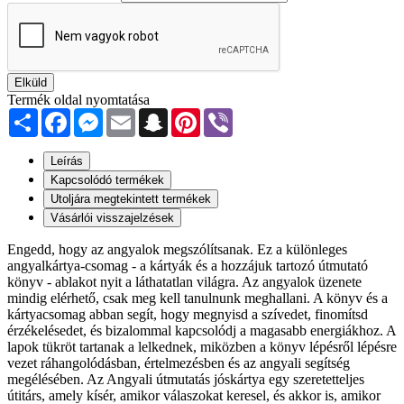
Elküld
Termék oldal nyomtatása
Share
Facebook
Messenger
Email
Snapchat
Pinterest
Viber
Leírás
Kapcsolódó termékek
Utoljára megtekintett termékek
Vásárlói visszajelzések
Engedd, hogy az angyalok megszólítsanak. Ez a különleges
angyalkártya-csomag - a kártyák és a hozzájuk tartozó útmutató
könyv - ablakot nyit a láthatatlan világra. Az angyalok üzenete
mindig elérhető, csak meg kell tanulnunk meghallani. A könyv és a
kártyacsomag abban segít, hogy megnyisd a szívedet, finomítsd
érzékelésedet, és bizalommal kapcsolódj a magasabb energiákhoz. A
lapok tükröt tartanak a lelkednek, miközben a könyv lépésről lépésre
vezet ráhangolódásban, értelmezésben és az angyali segítség
megélésében. Az Angyali útmutatás jóskártya egy szeretetteljes
útitárs, amely kísér, amikor válaszokat keresel, és akkor is, amikor