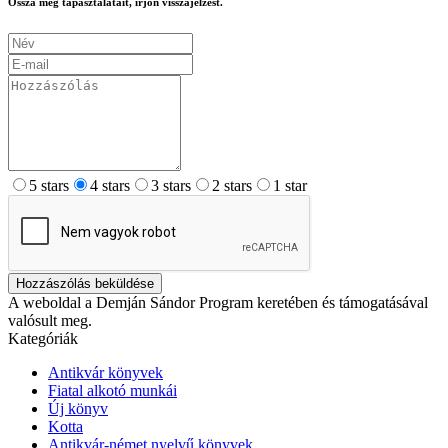
Ossza meg tapasztalatait, írjon visszajelzést.
5 stars
4 stars
3 stars
2 stars
1 star
Hozzászólás beküldése
A weboldal a Demján Sándor Program keretében és támogatásával
valósult meg.
Kategóriák
Antikvár könyvek
Fiatal alkotó munkái
Új könyv
Kotta
Antikvár-német nyelvű könyvek