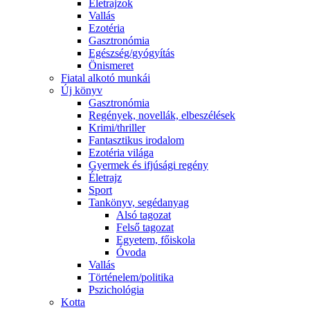
Életrajzok
Vallás
Ezotéria
Gasztronómia
Egészség/gyógyítás
Önismeret
Fiatal alkotó munkái
Új könyv
Gasztronómia
Regények, novellák, elbeszélések
Krimi/thriller
Fantasztikus irodalom
Ezotéria világa
Gyermek és ifjúsági regény
Életrajz
Sport
Tankönyv, segédanyag
Alsó tagozat
Felső tagozat
Egyetem, főiskola
Óvoda
Vallás
Történelem/politika
Pszichológia
Kotta