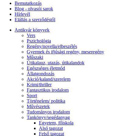
Bemutatkozás
Blog - olvasói sarok
Hírlevél
Elállás a szerződéstől
Antikvár könyvek
Vers
Pszichológia
Regény/novella/elbeszélés
Gyermek és ifjúsági regény, meseregény
Műszaki
Útikalauz, utazás, útikalandok
Egészséges életmód
Állatgondozás
Akció/kaland/szerelem
Krimi/thriller
Fantasztikus irodalom
Sport
Történelem/ politika
Művészetek
Tudományos irodalom
Tankönyv/segédanyag
Egyetem, főiskola
Alsó tagozat
Felső tagozat