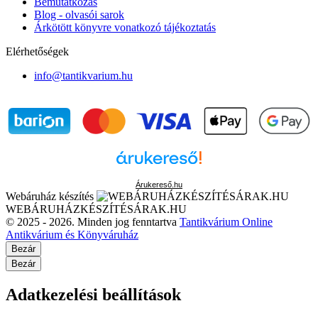
Bemutatkozás
Blog - olvasói sarok
Árkötött könyvre vonatkozó tájékoztatás
Elérhetőségek
info@tantikvarium.hu
Árukereső.hu
Webáruház készítés
WEBÁRUHÁZKÉSZÍTÉSÁRAK.HU
© 2025 - 2026. Minden jog fenntartva
Tantikvárium Online
Antikvárium és Könyváruház
Bezár
Bezár
Adatkezelési beállítások