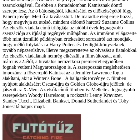
zsarnokságával. És ebben a forradalomban Katnissnak döntő
szerepe lesz. Az ő bátorságától, kitartásától és eltökéltségétől függ
Panem jövője. Mert ő a kiválasztott. De maradt-e elég ereje hozzá,
hogy megvívja az utolsó, mindent eldöntő harcot? Suzanne Collins
Az éhezők viadala című trilógiája az utóbbi évek legnagyobb
szenzációja az ifjúsági regények műfajában. Az immáron világszerte
több mint tízmillió példányban értékesített sorozatról azt mondják,
hogy méltó folytatása a Harry Potter- és Twilight-könyveknek,
tovább népszerűsítve, illetve megszerettetve az olvasást a fiatalokkal.
Az éhezők viadalának nemrég elkészült a filmváltozata, amit
március 22-étől, a hivatalos nemzetközi premierrel egyidőben
fognak vetíteni Magyarországon is. A szereposztás meglehetősen
impozáns: a főszereplő Katnisst az a Jennifer Lawrence fogja
alakítani, akit a Winter's Bone - A hallgatás törvénye c. filmben
nyújtott alakításáért Oscar-díjra és Golden Globe-díjra jelöltek, de
játszott az X-Men: Az elsők című filmben is. Mellette a legnagyobb
szerepekben Woody Harrelsont, a rocksztár Lenny Kravitzet,
Stanley Tuccit, Elizabeth Bankset, Donald Sutherlandet és Toby
Jonest láthatjuk majd.