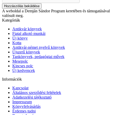
Hozzászólás beküldése
A weboldal a Demján Sándor Program keretében és támogatásával
valósult meg.
Kategóriák
Antikvár könyvek
Fiatal alkotó munkái
Új könyv
Kotta
Antikvár-német nyelvű könyvek
Újszerű könyvek
Tankönyvek, pedagógiai művek
Mesepolc
Kincses polc
Új kedvencek
Információk
Kapcsolat
Általános szerződési feltételek
Adatkezelési tájékoztató
Impresszum
Könyvfelvásárlás
Érdemes tudni