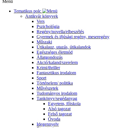
Menü
Tematikus polc
Antikvár könyvek
Vers
Pszichológia
Regény/novella/elbeszélés
Gyermek és ifjúsági regény, meseregény
Műszaki
Útikalauz, utazás, útikalandok
Egészséges életmód
Állatgondozás
Akció/kaland/szerelem
Krimi/thriller
Fantasztikus irodalom
Sport
Történelem/ politika
Művészetek
Tudományos irodalom
Tankönyv/segédanyag
Egyetem, főiskola
Alsó tagozat
Felső tagozat
Óvoda
Idegennyelv