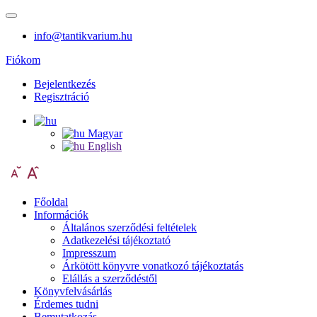
info@tantikvarium.hu
Fiókom
Bejelentkezés
Regisztráció
Magyar
English
Főoldal
Információk
Általános szerződési feltételek
Adatkezelési tájékoztató
Impresszum
Árkötött könyvre vonatkozó tájékoztatás
Elállás a szerződéstől
Könyvfelvásárlás
Érdemes tudni
Bemutatkozás