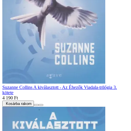
Suzanne Collins A kiválasztott - Az Éhezők Viadala-trilógia 3.
kötete
4 190 Ft
Kosárba rakom