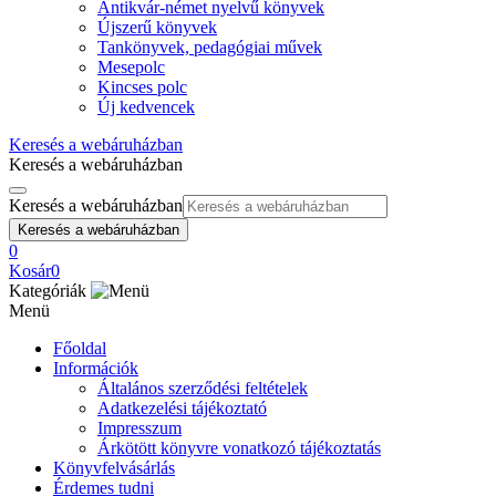
Antikvár-német nyelvű könyvek
Újszerű könyvek
Tankönyvek, pedagógiai művek
Mesepolc
Kincses polc
Új kedvencek
Keresés a webáruházban
Keresés a webáruházban
Keresés a webáruházban
Keresés a webáruházban
0
Kosár
0
Kategóriák
Menü
Főoldal
Információk
Általános szerződési feltételek
Adatkezelési tájékoztató
Impresszum
Árkötött könyvre vonatkozó tájékoztatás
Könyvfelvásárlás
Érdemes tudni