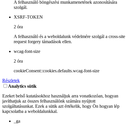
A felhasználó böngészési munkamenetének azonosítására
szolgál.
XSRF-TOKEN
2 óra
A felhasználó és a weboldalunk védelmére szolgál a cross-site
request forgery támadások ellen.
wcag-font-size
2 óra
cookieConsent::cookies.defaults.wcag-font-size
Részletek
Analytics sütik
Ezeket belső kutatásokhoz használjuk arra vonatkozóan, hogyan
javíthatjuk az összes felhasználónk számára nyújtott
szolgáltatásunkat. Ezek a sütik azt értékelik, hogy Ön hogyan lép
kapcsolatba a weboldalunkkal.
_ga