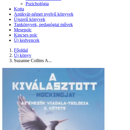
Pszichológia
Kotta
Antikvár-német nyelvű könyvek
Újszerű könyvek
Tankönyvek, pedagógiai művek
Mesepolc
Kincses polc
Új kedvencek
Főoldal
Új könyv
Suzanne Collins A...