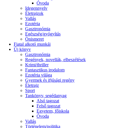
Óvoda
Idegennyelv
Életrajzok
Vallás
Ezotéria
Gasztronómia
Egészség/gyógyítás
Önismeret
Fiatal alkotó munkái
Új könyv
Gasztronómia
Regények, novellák, elbeszélések
Krimi/thriller
Fantasztikus irodalom
Ezotéria világa
Gyermek és ifjúsági regény
Életrajz
Sport
Tankönyv, segédanyag
Alsó tagozat
Felső tagozat
Egyetem, főiskola
Óvoda
Vallás
Történelem/politika