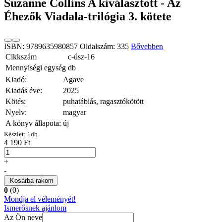
Suzanne Collins A kiválasztott - Az
Éhezők Viadala-trilógia 3. kötete
ISBN: 9789635980857 Oldalszám: 335
Bővebben
Cikkszám
c-úsz-16
Mennyiségi egység
db
Kiadó:
Agave
Kiadás éve:
2025
Kötés:
puhatáblás, ragasztókötött
Nyelv:
magyar
A könyv állapota:
új
Készlet:
1
db
4 190 Ft
+
-
Kosárba rakom
0
(0)
Mondja el véleményét!
Ismerősnek ajánlom
Az Ön neve