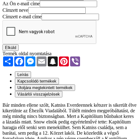
Az Ön e-mail címe
Címzett neve
Címzett e-mail címe
Elküld
Termék oldal nyomtatása
Share
Facebook
Messenger
Email
Snapchat
Pinterest
Viber
Leírás
Kapcsolódó termékek
Utoljára megtekintett termékek
Vásárlói visszajelzések
Bár minden ellene szólt, Katniss Everdeennek kétszer is sikerült élve
kikerülnie az Éhezők Viadalából. Túlélt minden megpróbáltatást, de
még mindig nincs biztonságban. Mert a Kapitólium bűnbakot keres
a lázadás miatt. Snow elnök pedig egyértelművé tette: Kapitólium
haragja elől senki sem menekülhet. Sem Katniss családja, sem a
barátai, sem pedig a 12. Körzet lakói. De közeledik a végső
forradalom ideje. Amikor a nép végre szembeszáll a Kapitólium