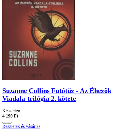
Suzanne Collins Futótűz - Az Éhezők
Viadala-trilógia 2. kötete
Készleten
4 190 Ft
Részletek és vásárlás