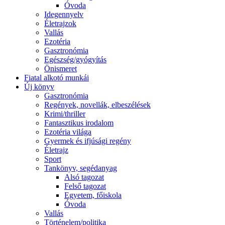
Óvoda
Idegennyelv
Életrajzok
Vallás
Ezotéria
Gasztronómia
Egészség/gyógyítás
Önismeret
Fiatal alkotó munkái
Új könyv
Gasztronómia
Regények, novellák, elbeszélések
Krimi/thriller
Fantasztikus irodalom
Ezotéria világa
Gyermek és ifjúsági regény
Életrajz
Sport
Tankönyv, segédanyag
Alsó tagozat
Felső tagozat
Egyetem, főiskola
Óvoda
Vallás
Történelem/politika