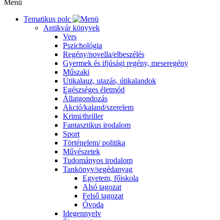
Menü
Tematikus polc
Antikvár könyvek
Vers
Pszichológia
Regény/novella/elbeszélés
Gyermek és ifjúsági regény, meseregény
Műszaki
Útikalauz, utazás, útikalandok
Egészséges életmód
Állatgondozás
Akció/kaland/szerelem
Krimi/thriller
Fantasztikus irodalom
Sport
Történelem/ politika
Művészetek
Tudományos irodalom
Tankönyv/segédanyag
Egyetem, főiskola
Alsó tagozat
Felső tagozat
Óvoda
Idegennyelv