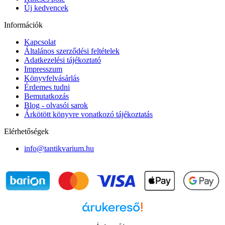
Új kedvencek
Információk
Kapcsolat
Általános szerződési feltételek
Adatkezelési tájékoztató
Impresszum
Könyvfelvásárlás
Érdemes tudni
Bemutatkozás
Blog - olvasói sarok
Árkötött könyvre vonatkozó tájékoztatás
Elérhetőségek
info@tantikvarium.hu