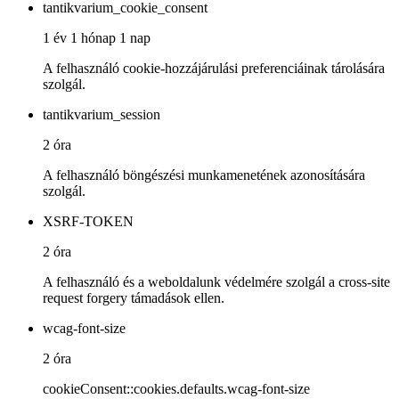
tantikvarium_cookie_consent
1 év 1 hónap 1 nap
A felhasználó cookie-hozzájárulási preferenciáinak tárolására
szolgál.
tantikvarium_session
2 óra
A felhasználó böngészési munkamenetének azonosítására
szolgál.
XSRF-TOKEN
2 óra
A felhasználó és a weboldalunk védelmére szolgál a cross-site
request forgery támadások ellen.
wcag-font-size
2 óra
cookieConsent::cookies.defaults.wcag-font-size