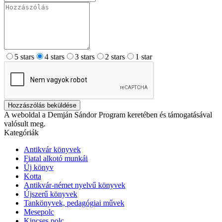
5 stars
4 stars
3 stars
2 stars
1 star
Hozzászólás beküldése
A weboldal a Demján Sándor Program keretében és támogatásával
valósult meg.
Kategóriák
Antikvár könyvek
Fiatal alkotó munkái
Új könyv
Kotta
Antikvár-német nyelvű könyvek
Újszerű könyvek
Tankönyvek, pedagógiai művek
Mesepolc
Kincses polc