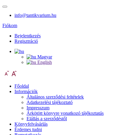
info@tantikvarium.hu
Fiókom
Bejelentkezés
Regisztráció
Magyar
English
Főoldal
Információk
Általános szerződési feltételek
Adatkezelési tájékoztató
Impresszum
Árkötött könyvre vonatkozó tájékoztatás
Elállás a szerződéstől
Könyvfelvásárlás
Érdemes tudni
Bemutatkozás