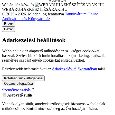
Árukereső.hu
Webáruház készítés
WEBÁRUHÁZKÉSZÍTÉSÁRAK.HU
© 2025 - 2026. Minden jog fenntartva
Tantikvárium Online
Antikvárium és Könyváruház
Bezár
Bezár
Adatkezelési beállítások
Weboldalunk az alapvető működéshez szükséges cookie-kat
használ. Szélesebb körű funkcionalitáshoz (marketing, statisztika,
személyre szabás) egyéb cookie-kat engedélyezhet.
Részletesebb információkat az
Adatkezelési tájékoztatóban
talál.
Kötelező sütik elfogadása
Összes elfogadása
Személyre szabás
Alapvető sütik
Vannak olyan sütik, amelyek szükségesek bizonyos weboldalak
működéséhez. Emiatt nincs szükség az Ön hozzájárulására.