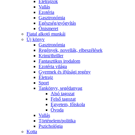
Életrajzok
Vallás
Ezotéria
Gasztronómia
Egészség/gyógyítás
Önismeret
Fiatal alkotó munkái
Új könyv
Gasztronómia
Regények, novellák, elbeszélések
Krimi/thriller
Fantasztikus irodalom
Ezotéria világa
Gyermek és ifjúsági regény
Életrajz
Sport
Tankönyv, segédanyag
Alsó tagozat
Felső tagozat
Egyetem, főiskola
Óvoda
Vallás
Történelem/politika
Pszichológia
Kotta