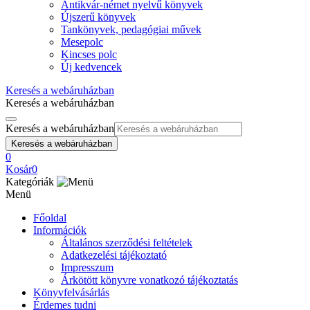
Antikvár-német nyelvű könyvek
Újszerű könyvek
Tankönyvek, pedagógiai művek
Mesepolc
Kincses polc
Új kedvencek
Keresés a webáruházban
Keresés a webáruházban
Keresés a webáruházban
Keresés a webáruházban
0
Kosár
0
Kategóriák
Menü
Főoldal
Információk
Általános szerződési feltételek
Adatkezelési tájékoztató
Impresszum
Árkötött könyvre vonatkozó tájékoztatás
Könyvfelvásárlás
Érdemes tudni