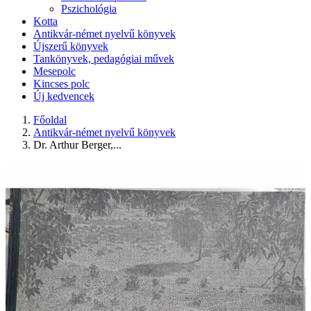
Pszichológia
Kotta
Antikvár-német nyelvű könyvek
Újszerű könyvek
Tankönyvek, pedagógiai művek
Mesepolc
Kincses polc
Új kedvencek
Főoldal
Antikvár-német nyelvű könyvek
Dr. Arthur Berger,...