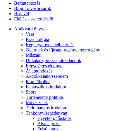
Bemutatkozás
Blog - olvasói sarok
Hírlevél
Elállás a szerződéstől
Antikvár könyvek
Vers
Pszichológia
Regény/novella/elbeszélés
Gyermek és ifjúsági regény, meseregény
Műszaki
Útikalauz, utazás, útikalandok
Egészséges életmód
Állatgondozás
Akció/kaland/szerelem
Krimi/thriller
Fantasztikus irodalom
Sport
Történelem/ politika
Művészetek
Tudományos irodalom
Tankönyv/segédanyag
Egyetem, főiskola
Alsó tagozat
Felső tagozat