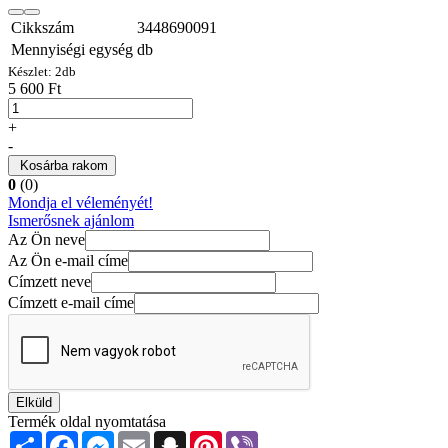
Cikkszám
3448690091
Mennyiségi egység
db
Készlet:
2
db
5 600 Ft
+
-
Kosárba rakom
0
(0)
Mondja el véleményét!
Ismerősnek ajánlom
Az Ön neve
Az Ön e-mail címe
Címzett neve
Címzett e-mail címe
Elküld
Termék oldal nyomtatása
Share
Facebook
Messenger
Email
Snapchat
Pinterest
Viber