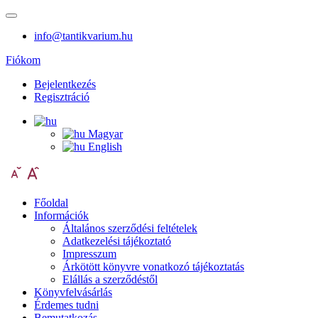
info@tantikvarium.hu
Fiókom
Bejelentkezés
Regisztráció
Magyar
English
Főoldal
Információk
Általános szerződési feltételek
Adatkezelési tájékoztató
Impresszum
Árkötött könyvre vonatkozó tájékoztatás
Elállás a szerződéstől
Könyvfelvásárlás
Érdemes tudni
Bemutatkozás