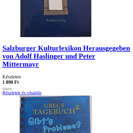
Salzburger Kulturlexikon Herausgegeben
von Adolf Haslinger und Peter
Mittermayr
Készleten
1 890 Ft
Részletek és vásárlás