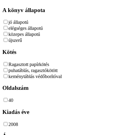
A könyv állapota
jó állapotú
elégséges állapotú
közepes állapotú
újszerű
Kötés
Ragasztott papírkötés
puhatáblás, ragasztókötött
keménytáblás védőborítóval
Oldalszám
40
Kiadás éve
2008