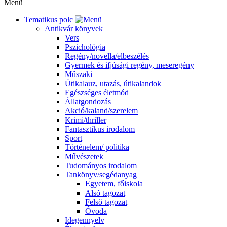
Menü
Tematikus polc
Antikvár könyvek
Vers
Pszichológia
Regény/novella/elbeszélés
Gyermek és ifjúsági regény, meseregény
Műszaki
Útikalauz, utazás, útikalandok
Egészséges életmód
Állatgondozás
Akció/kaland/szerelem
Krimi/thriller
Fantasztikus irodalom
Sport
Történelem/ politika
Művészetek
Tudományos irodalom
Tankönyv/segédanyag
Egyetem, főiskola
Alsó tagozat
Felső tagozat
Óvoda
Idegennyelv