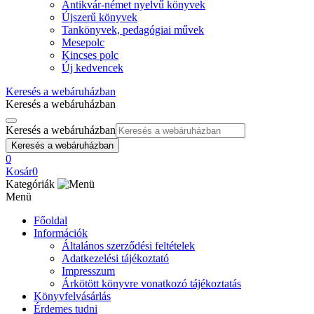
Antikvár-német nyelvű könyvek
Újszerű könyvek
Tankönyvek, pedagógiai művek
Mesepolc
Kincses polc
Új kedvencek
Keresés a webáruházban
Keresés a webáruházban
Keresés a webáruházban
Keresés a webáruházban
0
Kosár
0
Kategóriák
Menü
Főoldal
Információk
Általános szerződési feltételek
Adatkezelési tájékoztató
Impresszum
Árkötött könyvre vonatkozó tájékoztatás
Könyvfelvásárlás
Érdemes tudni