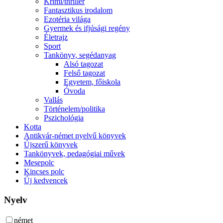
Krimi/thriller
Fantasztikus irodalom
Ezotéria világa
Gyermek és ifjúsági regény
Életrajz
Sport
Tankönyv, segédanyag
Alsó tagozat
Felső tagozat
Egyetem, főiskola
Óvoda
Vallás
Történelem/politika
Pszichológia
Kotta
Antikvár-német nyelvű könyvek
Újszerű könyvek
Tankönyvek, pedagógiai művek
Mesepolc
Kincses polc
Új kedvencek
Nyelv
német