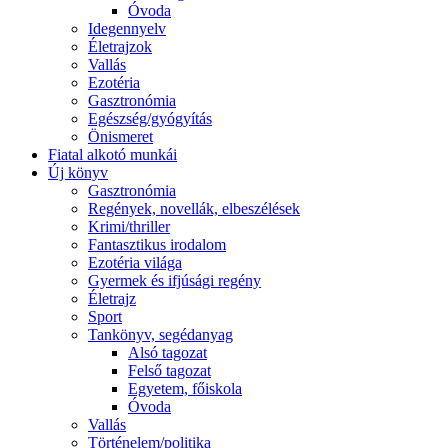
Óvoda
Idegennyelv
Életrajzok
Vallás
Ezotéria
Gasztronómia
Egészség/gyógyítás
Önismeret
Fiatal alkotó munkái
Új könyv
Gasztronómia
Regények, novellák, elbeszélések
Krimi/thriller
Fantasztikus irodalom
Ezotéria világa
Gyermek és ifjúsági regény
Életrajz
Sport
Tankönyv, segédanyag
Alsó tagozat
Felső tagozat
Egyetem, főiskola
Óvoda
Vallás
Történelem/politika