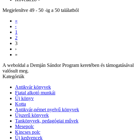
Megjelenítve
49
-
50
-ig a
50
találatból
«
‹
1
2
3
›
»
A weboldal a Demján Sándor Program keretében és támogatásával
valósult meg.
Kategóriák
Antikvár könyvek
Fiatal alkotó munkái
Új könyv
Kotta
Antikvár-német nyelvű könyvek
Újszerű könyvek
Tankönyvek, pedagógiai művek
Mesepolc
Kincses polc
Új kedvencek