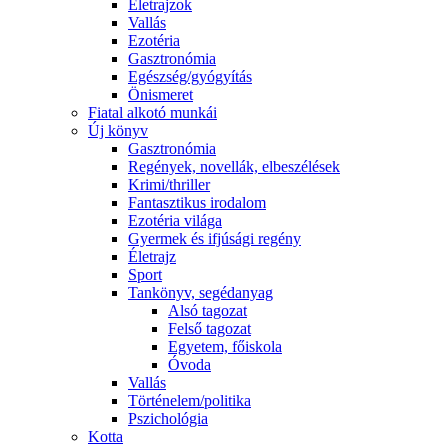
Életrajzok
Vallás
Ezotéria
Gasztronómia
Egészség/gyógyítás
Önismeret
Fiatal alkotó munkái
Új könyv
Gasztronómia
Regények, novellák, elbeszélések
Krimi/thriller
Fantasztikus irodalom
Ezotéria világa
Gyermek és ifjúsági regény
Életrajz
Sport
Tankönyv, segédanyag
Alsó tagozat
Felső tagozat
Egyetem, főiskola
Óvoda
Vallás
Történelem/politika
Pszichológia
Kotta