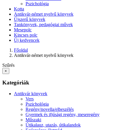
Pszichológia
Kotta
Antikvár-német nyelvű könyvek
Újszerű könyvek
Tankönyvek, pedagógiai művek
Mesepolc
Kincses polc
Új kedvencek
Főoldal
Antikvár-német nyelvű könyvek
Szűrés
×
Kategóriák
Antikvár könyvek
Vers
Pszichológia
Regény/novella/elbeszélés
Gyermek és ifjúsági regény, meseregény
Műszaki
Útikalauz, utazás, útikalandok