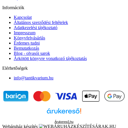
Információk
Kapcsolat
Általános szerződési feltételek
Adatkezelési tájékoztató
Impresszum
Könyvfelvásárlás
Érdemes tudni
Bemutatkozás
Blog - olvasói sarok
Árkötött könyvre vonatkozó tájékoztatás
Elérhetőségek
info@tantikvarium.hu
Árukereső.hu
Webáruház készítés