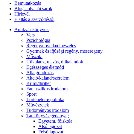
Bemutatkozás
Blog - olvasói sarok
Hírlevél
Elállás a szerződéstől
Antikvár könyvek
Vers
Pszichológia
Regény/novella/elbeszélés
Gyermek és ifjúsági regény, meseregény
Műszaki
Útikalauz, utazás, útikalandok
Egészséges életmód
Állatgondozás
Akció/kaland/szerelem
Krimi/thriller
Fantasztikus irodalom
Sport
Történelem/ politika
Művészetek
Tudományos irodalom
Tankönyv/segédanyag
Egyetem, főiskola
Alsó tagozat
Felső tagozat