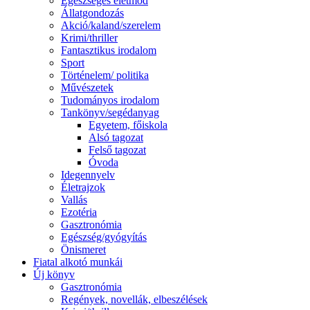
Egészséges életmód
Állatgondozás
Akció/kaland/szerelem
Krimi/thriller
Fantasztikus irodalom
Sport
Történelem/ politika
Művészetek
Tudományos irodalom
Tankönyv/segédanyag
Egyetem, főiskola
Alsó tagozat
Felső tagozat
Óvoda
Idegennyelv
Életrajzok
Vallás
Ezotéria
Gasztronómia
Egészség/gyógyítás
Önismeret
Fiatal alkotó munkái
Új könyv
Gasztronómia
Regények, novellák, elbeszélések