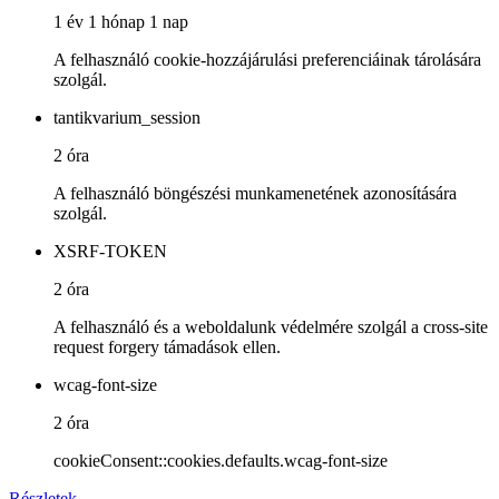
1 év 1 hónap 1 nap
A felhasználó cookie-hozzájárulási preferenciáinak tárolására
szolgál.
tantikvarium_session
2 óra
A felhasználó böngészési munkamenetének azonosítására
szolgál.
XSRF-TOKEN
2 óra
A felhasználó és a weboldalunk védelmére szolgál a cross-site
request forgery támadások ellen.
wcag-font-size
2 óra
cookieConsent::cookies.defaults.wcag-font-size
Részletek