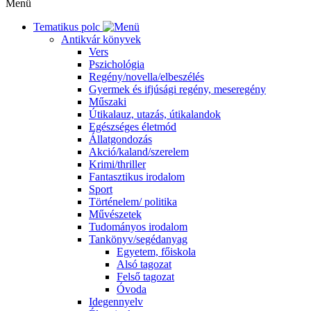
Menü
Tematikus polc
Antikvár könyvek
Vers
Pszichológia
Regény/novella/elbeszélés
Gyermek és ifjúsági regény, meseregény
Műszaki
Útikalauz, utazás, útikalandok
Egészséges életmód
Állatgondozás
Akció/kaland/szerelem
Krimi/thriller
Fantasztikus irodalom
Sport
Történelem/ politika
Művészetek
Tudományos irodalom
Tankönyv/segédanyag
Egyetem, főiskola
Alsó tagozat
Felső tagozat
Óvoda
Idegennyelv