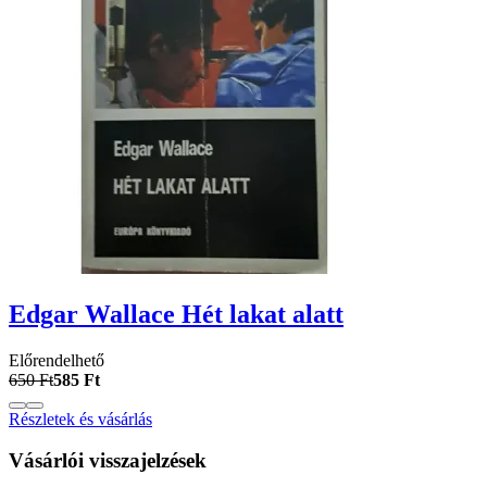
Edgar Wallace Hét lakat alatt
Előrendelhető
650 Ft
585 Ft
Részletek és vásárlás
Vásárlói visszajelzések