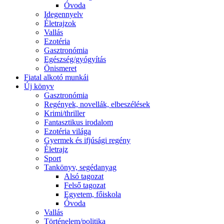
Óvoda
Idegennyelv
Életrajzok
Vallás
Ezotéria
Gasztronómia
Egészség/gyógyítás
Önismeret
Fiatal alkotó munkái
Új könyv
Gasztronómia
Regények, novellák, elbeszélések
Krimi/thriller
Fantasztikus irodalom
Ezotéria világa
Gyermek és ifjúsági regény
Életrajz
Sport
Tankönyv, segédanyag
Alsó tagozat
Felső tagozat
Egyetem, főiskola
Óvoda
Vallás
Történelem/politika