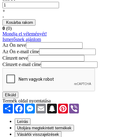
+
-
Kosárba rakom
0
(0)
Mondja el véleményét!
Ismerősnek ajánlom
Az Ön neve
Az Ön e-mail címe
Címzett neve
Címzett e-mail címe
Elküld
Termék oldal nyomtatása
Share
Facebook
Messenger
Email
Snapchat
Pinterest
Viber
Leírás
Utoljára megtekintett termékek
Vásárlói visszajelzések