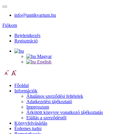
info@tantikvarium.hu
Fiókom
Bejelentkezés
Regisztráció
Magyar
English
Főoldal
Információk
Általános szerződési feltételek
Adatkezelési tájékoztató
Impresszum
Árkötött könyvre vonatkozó tájékoztatás
Elállás a szerződéstől
Könyvfelvásárlás
Érdemes tudni
Bemutatkozás