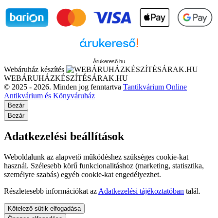
Árukereső.hu
Webáruház készítés
WEBÁRUHÁZKÉSZÍTÉSÁRAK.HU
© 2025 - 2026. Minden jog fenntartva
Tantikvárium Online
Antikvárium és Könyváruház
Bezár
Bezár
Adatkezelési beállítások
Weboldalunk az alapvető működéshez szükséges cookie-kat
használ. Szélesebb körű funkcionalitáshoz (marketing, statisztika,
személyre szabás) egyéb cookie-kat engedélyezhet.
Részletesebb információkat az
Adatkezelési tájékoztatóban
talál.
Kötelező sütik elfogadása