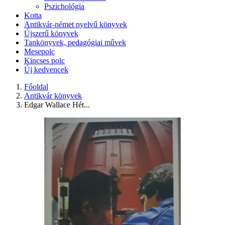
Pszichológia
Kotta
Antikvár-német nyelvű könyvek
Újszerű könyvek
Tankönyvek, pedagógiai művek
Mesepolc
Kincses polc
Új kedvencek
Főoldal
Antikvár könyvek
Edgar Wallace Hét...