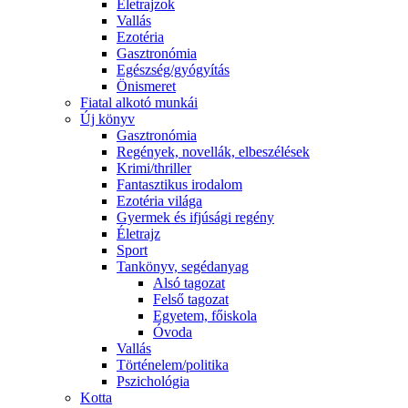
Életrajzok
Vallás
Ezotéria
Gasztronómia
Egészség/gyógyítás
Önismeret
Fiatal alkotó munkái
Új könyv
Gasztronómia
Regények, novellák, elbeszélések
Krimi/thriller
Fantasztikus irodalom
Ezotéria világa
Gyermek és ifjúsági regény
Életrajz
Sport
Tankönyv, segédanyag
Alsó tagozat
Felső tagozat
Egyetem, főiskola
Óvoda
Vallás
Történelem/politika
Pszichológia
Kotta