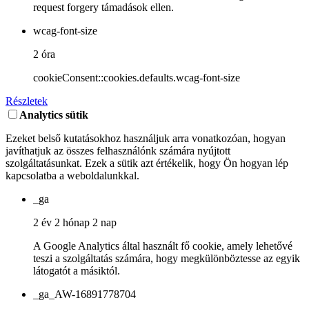
request forgery támadások ellen.
wcag-font-size
2 óra
cookieConsent::cookies.defaults.wcag-font-size
Részletek
Analytics sütik
Ezeket belső kutatásokhoz használjuk arra vonatkozóan, hogyan
javíthatjuk az összes felhasználónk számára nyújtott
szolgáltatásunkat. Ezek a sütik azt értékelik, hogy Ön hogyan lép
kapcsolatba a weboldalunkkal.
_ga
2 év 2 hónap 2 nap
A Google Analytics által használt fő cookie, amely lehetővé
teszi a szolgáltatás számára, hogy megkülönböztesse az egyik
látogatót a másiktól.
_ga_AW-16891778704