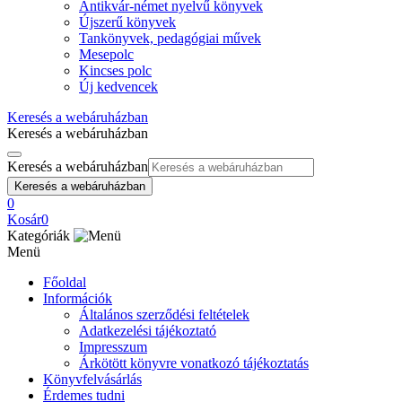
Antikvár-német nyelvű könyvek
Újszerű könyvek
Tankönyvek, pedagógiai művek
Mesepolc
Kincses polc
Új kedvencek
Keresés a webáruházban
Keresés a webáruházban
Keresés a webáruházban
Keresés a webáruházban
0
Kosár
0
Kategóriák
Menü
Főoldal
Információk
Általános szerződési feltételek
Adatkezelési tájékoztató
Impresszum
Árkötött könyvre vonatkozó tájékoztatás
Könyvfelvásárlás
Érdemes tudni