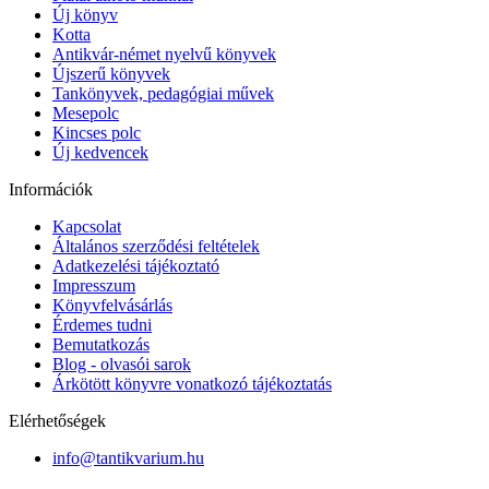
Új könyv
Kotta
Antikvár-német nyelvű könyvek
Újszerű könyvek
Tankönyvek, pedagógiai művek
Mesepolc
Kincses polc
Új kedvencek
Információk
Kapcsolat
Általános szerződési feltételek
Adatkezelési tájékoztató
Impresszum
Könyvfelvásárlás
Érdemes tudni
Bemutatkozás
Blog - olvasói sarok
Árkötött könyvre vonatkozó tájékoztatás
Elérhetőségek
info@tantikvarium.hu