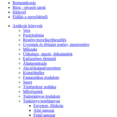
Bemutatkozás
Blog - olvasói sarok
Hírlevél
Elállás a szerződéstől
Antikvár könyvek
Vers
Pszichológia
Regény/novella/elbeszélés
Gyermek és ifjúsági regény, meseregény
Műszaki
Útikalauz, utazás, útikalandok
Egészséges életmód
Állatgondozás
Akció/kaland/szerelem
Krimi/thriller
Fantasztikus irodalom
Sport
Történelem/ politika
Művészetek
Tudományos irodalom
Tankönyv/segédanyag
Egyetem, főiskola
Alsó tagozat
Felső tagozat