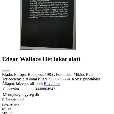
Edgar Wallace Hét lakat alatt
Kiadó: Európa, Budapest, 1985 . Fordította: Miklós Katalin
Terjedelem: 218 oldal ISBN: 963073365X Kötés: puhatáblás
Állapot: közepes állapotú
Bővebben
Cikkszám
3448864943
Mennyiségi egység
db
Előrendelhető
Készlet:
0
db
650 Ft
585 Ft