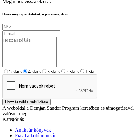
Még nincs visszajelzés...
Ossza meg tapasztalatait, írjon visszajelzést.
5 stars
4 stars
3 stars
2 stars
1 star
Hozzászólás beküldése
A weboldal a Demján Sándor Program keretében és támogatásával
valósult meg.
Kategóriák
Antikvár könyvek
Fiatal alkotó munkái