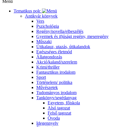
Menü
Tematikus polc
Antikvár könyvek
Vers
Pszichológia
Regény/novella/elbeszélés
Gyermek és ifjúsági regény, meseregény
Műszaki
Útikalauz, utazás, útikalandok
Egészséges életmód
Állatgondozás
Akció/kaland/szerelem
Krimi/thriller
Fantasztikus irodalom
Sport
Történelem/ politika
Művészetek
Tudományos irodalom
Tankönyv/segédanyag
Egyetem, főiskola
Alsó tagozat
Felső tagozat
Óvoda
Idegennyelv