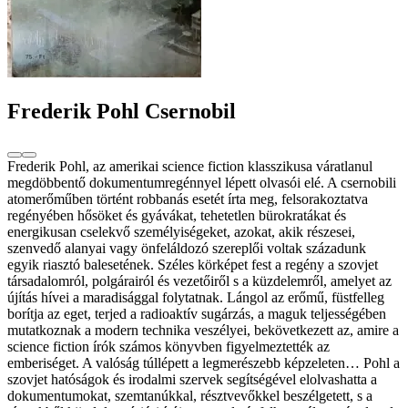
Frederik Pohl Csernobil
Frederik Pohl, az amerikai science fiction klasszikusa váratlanul
megdöbbentő dokumentumregénnyel lépett olvasói elé. A csernobili
atomerőműben történt robbanás esetét írta meg, felsorakoztatva
regényében hősöket és gyávákat, tehetetlen bürokratákat és
energikusan cselekvő személyiségeket, azokat, akik részesei,
szenvedő alanyai vagy önfeláldozó szereplői voltak századunk
egyik riasztó balesetének. Széles körképet fest a regény a szovjet
társadalomról, polgárairól és vezetőiről s a küzdelemről, amelyet az
újítás hívei a maradisággal folytatnak. Lángol az erőmű, füstfelleg
borítja az eget, terjed a radioaktív sugárzás, a maguk teljességében
mutatkoznak a modern technika veszélyei, bekövetkezett az, amire a
science fiction írók számos könyvben figyelmeztették az
emberiséget. A valóság túllépett a legmerészebb képzeleten… Pohl a
szovjet hatóságok és irodalmi szervek segítségével elolvashatta a
dokumentumokat, szemtanúkkal, résztvevőkkel beszélgetett, s a