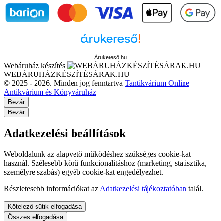
Árukereső.hu
Webáruház készítés
WEBÁRUHÁZKÉSZÍTÉSÁRAK.HU
© 2025 - 2026. Minden jog fenntartva
Tantikvárium Online
Antikvárium és Könyváruház
Bezár
Bezár
Adatkezelési beállítások
Weboldalunk az alapvető működéshez szükséges cookie-kat
használ. Szélesebb körű funkcionalitáshoz (marketing, statisztika,
személyre szabás) egyéb cookie-kat engedélyezhet.
Részletesebb információkat az
Adatkezelési tájékoztatóban
talál.
Kötelező sütik elfogadása
Összes elfogadása