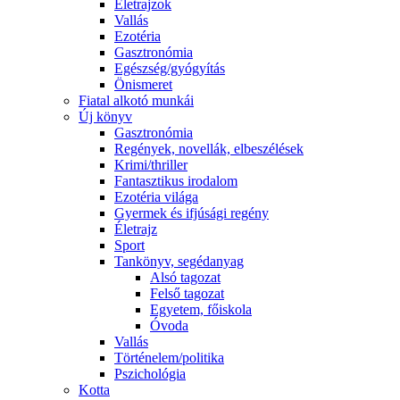
Életrajzok
Vallás
Ezotéria
Gasztronómia
Egészség/gyógyítás
Önismeret
Fiatal alkotó munkái
Új könyv
Gasztronómia
Regények, novellák, elbeszélések
Krimi/thriller
Fantasztikus irodalom
Ezotéria világa
Gyermek és ifjúsági regény
Életrajz
Sport
Tankönyv, segédanyag
Alsó tagozat
Felső tagozat
Egyetem, főiskola
Óvoda
Vallás
Történelem/politika
Pszichológia
Kotta