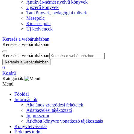
Antikvár-német nyelvű könyvek
Újszerű könyvek
Tankönyvek, pedagógiai művek
Mesepolc
Kincses polc
Új kedvencek
Keresés a webáruházban
Keresés a webáruházban
Keresés a webáruházban
Keresés a webáruházban
0
Kosár
0
Kategóriák
Menü
Főoldal
Információk
Általános szerződési feltételek
Adatkezelési tájékoztató
Impresszum
Árkötött könyvre vonatkozó tájékoztatás
Könyvfelvásárlás
Érdemes tudni