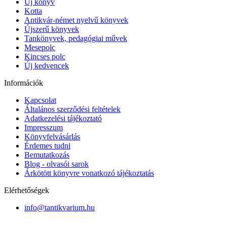
Új könyv
Kotta
Antikvár-német nyelvű könyvek
Újszerű könyvek
Tankönyvek, pedagógiai művek
Mesepolc
Kincses polc
Új kedvencek
Információk
Kapcsolat
Általános szerződési feltételek
Adatkezelési tájékoztató
Impresszum
Könyvfelvásárlás
Érdemes tudni
Bemutatkozás
Blog - olvasói sarok
Árkötött könyvre vonatkozó tájékoztatás
Elérhetőségek
info@tantikvarium.hu