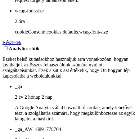
request forgery támadások ellen.
wcag-font-size
2 óra
cookieConsent::cookies.defaults.wcag-font-size
Részletek
Analytics sütik
Ezeket belső kutatásokhoz használjuk arra vonatkozóan, hogyan
javíthatjuk az összes felhasználónk számára nyújtott
szolgáltatásunkat. Ezek a sütik azt értékelik, hogy Ön hogyan lép
kapcsolatba a weboldalunkkal.
_ga
2 év 2 hónap 2 nap
A Google Analytics által használt fő cookie, amely lehetővé
teszi a szolgáltatás számára, hogy megkülönböztesse az egyik
látogatót a másiktól.
_ga_AW-16891778704