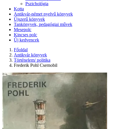
Pszichológia
Kotta
Antikvár-német nyelvű könyvek
Újszerű könyvek
Tankönyvek, pedagógiai művek
Mesepolc
Kincses polc
Új kedvencek
Főoldal
Antikvár könyvek
Történelem/ politika
Frederik Pohl Csernobil