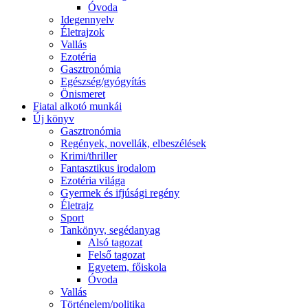
Óvoda
Idegennyelv
Életrajzok
Vallás
Ezotéria
Gasztronómia
Egészség/gyógyítás
Önismeret
Fiatal alkotó munkái
Új könyv
Gasztronómia
Regények, novellák, elbeszélések
Krimi/thriller
Fantasztikus irodalom
Ezotéria világa
Gyermek és ifjúsági regény
Életrajz
Sport
Tankönyv, segédanyag
Alsó tagozat
Felső tagozat
Egyetem, főiskola
Óvoda
Vallás
Történelem/politika