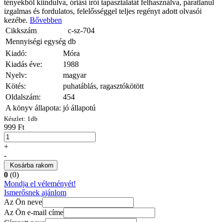
tényekből kiindulva, óriási írói tapasztalatát felhasználva, páratlanul
izgalmas és fordulatos, felelősséggel teljes regényt adott olvasói
kezébe.
Bővebben
Cikkszám
c-sz-704
Mennyiségi egység
db
Kiadó:
Móra
Kiadás éve:
1988
Nyelv:
magyar
Kötés:
puhatáblás, ragasztókötött
Oldalszám:
454
A könyv állapota:
jó állapotú
Készlet:
1
db
999 Ft
+
-
Kosárba rakom
0
(0)
Mondja el véleményét!
Ismerősnek ajánlom
Az Ön neve
Az Ön e-mail címe