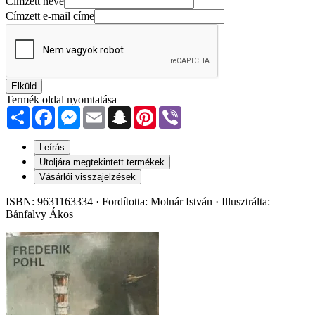
Címzett neve
Címzett e-mail címe
Elküld
Termék oldal nyomtatása
Share
Facebook
Messenger
Email
Snapchat
Pinterest
Viber
Leírás
Utoljára megtekintett termékek
Vásárlói visszajelzések
ISBN: 9631163334 · Fordította: Molnár István · Illusztrálta:
Bánfalvy Ákos