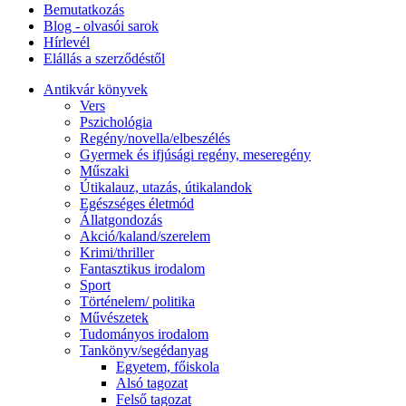
Bemutatkozás
Blog - olvasói sarok
Hírlevél
Elállás a szerződéstől
Antikvár könyvek
Vers
Pszichológia
Regény/novella/elbeszélés
Gyermek és ifjúsági regény, meseregény
Műszaki
Útikalauz, utazás, útikalandok
Egészséges életmód
Állatgondozás
Akció/kaland/szerelem
Krimi/thriller
Fantasztikus irodalom
Sport
Történelem/ politika
Művészetek
Tudományos irodalom
Tankönyv/segédanyag
Egyetem, főiskola
Alsó tagozat
Felső tagozat