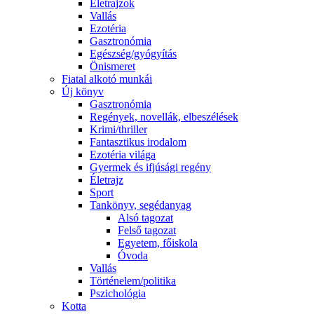
Életrajzok
Vallás
Ezotéria
Gasztronómia
Egészség/gyógyítás
Önismeret
Fiatal alkotó munkái
Új könyv
Gasztronómia
Regények, novellák, elbeszélések
Krimi/thriller
Fantasztikus irodalom
Ezotéria világa
Gyermek és ifjúsági regény
Életrajz
Sport
Tankönyv, segédanyag
Alsó tagozat
Felső tagozat
Egyetem, főiskola
Óvoda
Vallás
Történelem/politika
Pszichológia
Kotta