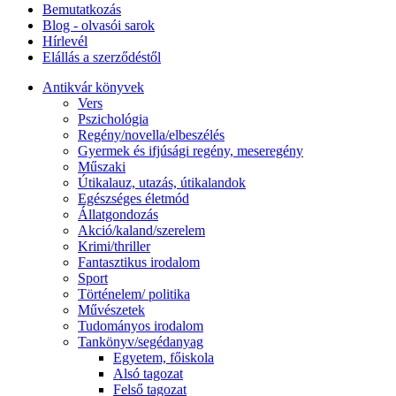
Bemutatkozás
Blog - olvasói sarok
Hírlevél
Elállás a szerződéstől
Antikvár könyvek
Vers
Pszichológia
Regény/novella/elbeszélés
Gyermek és ifjúsági regény, meseregény
Műszaki
Útikalauz, utazás, útikalandok
Egészséges életmód
Állatgondozás
Akció/kaland/szerelem
Krimi/thriller
Fantasztikus irodalom
Sport
Történelem/ politika
Művészetek
Tudományos irodalom
Tankönyv/segédanyag
Egyetem, főiskola
Alsó tagozat
Felső tagozat