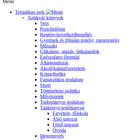
Menü
Tematikus polc
Antikvár könyvek
Vers
Pszichológia
Regény/novella/elbeszélés
Gyermek és ifjúsági regény, meseregény
Műszaki
Útikalauz, utazás, útikalandok
Egészséges életmód
Állatgondozás
Akció/kaland/szerelem
Krimi/thriller
Fantasztikus irodalom
Sport
Történelem/ politika
Művészetek
Tudományos irodalom
Tankönyv/segédanyag
Egyetem, főiskola
Alsó tagozat
Felső tagozat
Óvoda
Idegennyelv