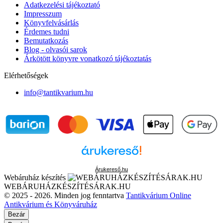
Adatkezelési tájékoztató
Impresszum
Könyvfelvásárlás
Érdemes tudni
Bemutatkozás
Blog - olvasói sarok
Árkötött könyvre vonatkozó tájékoztatás
Elérhetőségek
info@tantikvarium.hu
Árukereső.hu
Webáruház készítés
WEBÁRUHÁZKÉSZÍTÉSÁRAK.HU
© 2025 - 2026. Minden jog fenntartva
Tantikvárium Online
Antikvárium és Könyváruház
Bezár