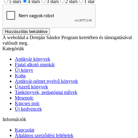
5 stars
4 stars
3 stars
2 stars
1 star
Hozzászólás beküldése
A weboldal a Demján Sándor Program keretében és támogatásával
valósult meg.
Kategóriák
Antikvár könyvek
Fiatal alkotó munkái
Új könyv
Kotta
Antikvár-német nyelvű könyvek
Újszerű könyvek
Tankönyvek, pedagógiai művek
Mesepolc
Kincses polc
Új kedvencek
Információk
Kapcsolat
Általános szerződési feltételek