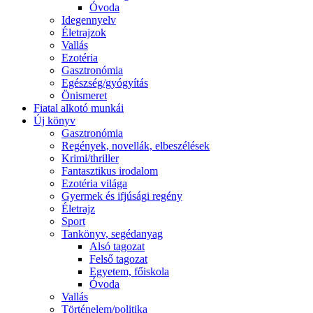
Óvoda
Idegennyelv
Életrajzok
Vallás
Ezotéria
Gasztronómia
Egészség/gyógyítás
Önismeret
Fiatal alkotó munkái
Új könyv
Gasztronómia
Regények, novellák, elbeszélések
Krimi/thriller
Fantasztikus irodalom
Ezotéria világa
Gyermek és ifjúsági regény
Életrajz
Sport
Tankönyv, segédanyag
Alsó tagozat
Felső tagozat
Egyetem, főiskola
Óvoda
Vallás
Történelem/politika