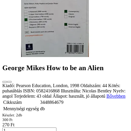
George Mikes How to be an Alien
Kiadó: Pearson Education, London, 1998 Oldalszám: 44 Kötés:
puhatáblás ISBN: 0582416868 Illusztrálta: Nicolas Bentley Nyelv:
angol Terjedelem: 43 oldal Állapot: használt, jó állapotú
Bővebben
Cikkszám
3448864679
Mennyiségi egység
db
Készlet:
2
db
300 Ft
270 Ft