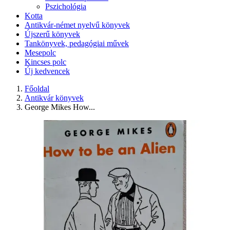
Pszichológia
Kotta
Antikvár-német nyelvű könyvek
Újszerű könyvek
Tankönyvek, pedagógiai művek
Mesepolc
Kincses polc
Új kedvencek
Főoldal
Antikvár könyvek
George Mikes How...