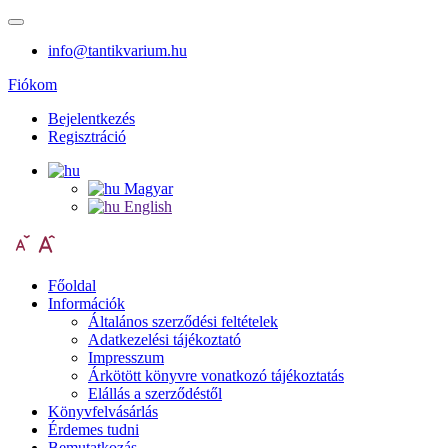
info@tantikvarium.hu
Fiókom
Bejelentkezés
Regisztráció
Magyar
English
Főoldal
Információk
Általános szerződési feltételek
Adatkezelési tájékoztató
Impresszum
Árkötött könyvre vonatkozó tájékoztatás
Elállás a szerződéstől
Könyvfelvásárlás
Érdemes tudni
Bemutatkozás