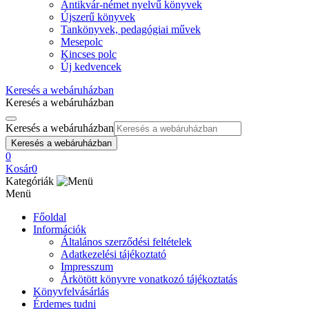
Antikvár-német nyelvű könyvek
Újszerű könyvek
Tankönyvek, pedagógiai művek
Mesepolc
Kincses polc
Új kedvencek
Keresés a webáruházban
Keresés a webáruházban
Keresés a webáruházban
Keresés a webáruházban
0
Kosár
0
Kategóriák
Menü
Főoldal
Információk
Általános szerződési feltételek
Adatkezelési tájékoztató
Impresszum
Árkötött könyvre vonatkozó tájékoztatás
Könyvfelvásárlás
Érdemes tudni