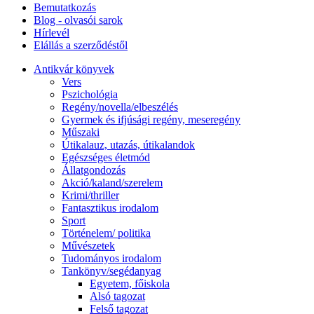
Bemutatkozás
Blog - olvasói sarok
Hírlevél
Elállás a szerződéstől
Antikvár könyvek
Vers
Pszichológia
Regény/novella/elbeszélés
Gyermek és ifjúsági regény, meseregény
Műszaki
Útikalauz, utazás, útikalandok
Egészséges életmód
Állatgondozás
Akció/kaland/szerelem
Krimi/thriller
Fantasztikus irodalom
Sport
Történelem/ politika
Művészetek
Tudományos irodalom
Tankönyv/segédanyag
Egyetem, főiskola
Alsó tagozat
Felső tagozat