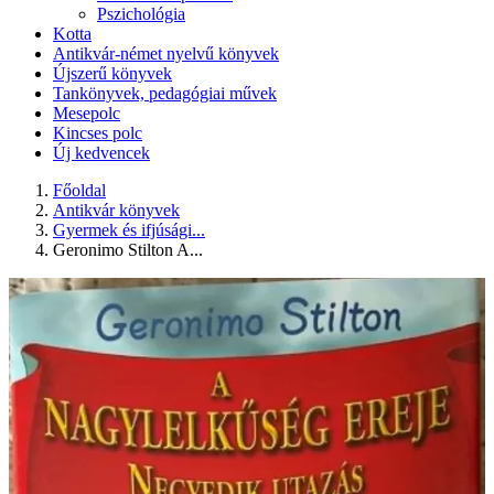
Pszichológia
Kotta
Antikvár-német nyelvű könyvek
Újszerű könyvek
Tankönyvek, pedagógiai művek
Mesepolc
Kincses polc
Új kedvencek
Főoldal
Antikvár könyvek
Gyermek és ifjúsági...
Geronimo Stilton A...