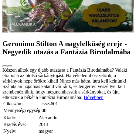
Geronimo Stilton A nagylelkűség ereje -
Negyedik utazás a Fantázia Birodalmába
Készen álltok egy újabb utazásra a Fantázia Birodalmába? Valaki
elrabolta az utolsó sárkánytojást. Ha véletlenül összetörik, a
sárkányok népe örökre kihal! Nincs más hátra, útra kell kelnünk!
Számtalan izgalmas kaland vár ránk, és tengernyi veszéllyel kell
szembenéznünk, hogy megmenthessük a sárkányokat, és újra
elhozzuk a békét a Fantázia Birodalmába!
Bővebben
Cikkszám
c-sz-601
Mennyiségi egység
db
Kiadó:
Alexandra
Kiadás éve:
2013
Nyelv:
magyar