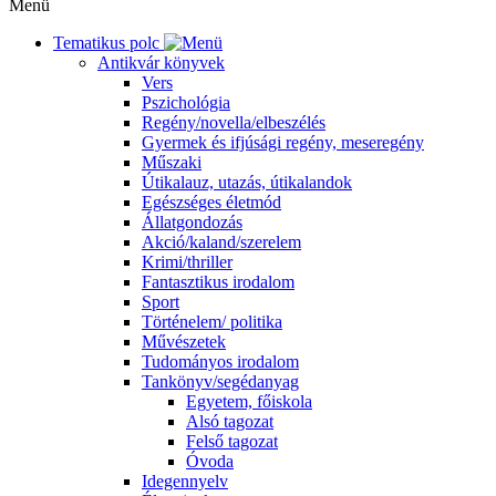
Menü
Tematikus polc
Antikvár könyvek
Vers
Pszichológia
Regény/novella/elbeszélés
Gyermek és ifjúsági regény, meseregény
Műszaki
Útikalauz, utazás, útikalandok
Egészséges életmód
Állatgondozás
Akció/kaland/szerelem
Krimi/thriller
Fantasztikus irodalom
Sport
Történelem/ politika
Művészetek
Tudományos irodalom
Tankönyv/segédanyag
Egyetem, főiskola
Alsó tagozat
Felső tagozat
Óvoda
Idegennyelv