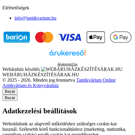
Elérhetőségek
info@tantikvarium.hu
Árukereső.hu
Webáruház készítés
WEBÁRUHÁZKÉSZÍTÉSÁRAK.HU
© 2025 - 2026. Minden jog fenntartva
Tantikvárium Online
Antikvárium és Könyváruház
Bezár
Bezár
Adatkezelési beállítások
Weboldalunk az alapvető működéshez szükséges cookie-kat
használ. Szélesebb körű funkcionalitáshoz (marketing, statisztika,
személyre szabás) egyéb cookie-kat engedélyezhet.