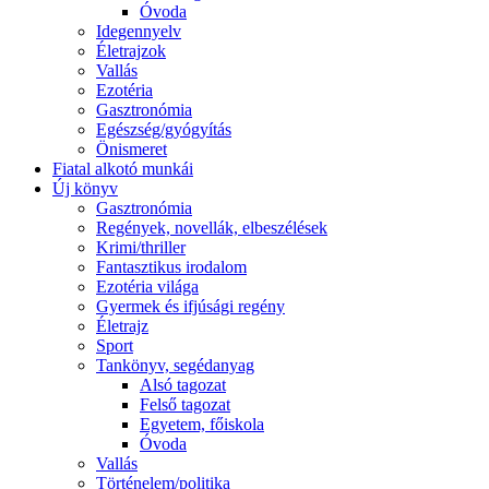
Óvoda
Idegennyelv
Életrajzok
Vallás
Ezotéria
Gasztronómia
Egészség/gyógyítás
Önismeret
Fiatal alkotó munkái
Új könyv
Gasztronómia
Regények, novellák, elbeszélések
Krimi/thriller
Fantasztikus irodalom
Ezotéria világa
Gyermek és ifjúsági regény
Életrajz
Sport
Tankönyv, segédanyag
Alsó tagozat
Felső tagozat
Egyetem, főiskola
Óvoda
Vallás
Történelem/politika