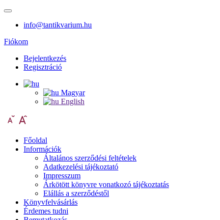
info@tantikvarium.hu
Fiókom
Bejelentkezés
Regisztráció
Magyar
English
Főoldal
Információk
Általános szerződési feltételek
Adatkezelési tájékoztató
Impresszum
Árkötött könyvre vonatkozó tájékoztatás
Elállás a szerződéstől
Könyvfelvásárlás
Érdemes tudni
Bemutatkozás