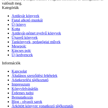
valósult meg.
Kategóriák
Antikvár könyvek
Fiatal alkotó munkái
Új könyv
Kotta
Antikvár-német nyelvű könyvek
Újszerű könyvek
Tankönyvek, pedagógiai művek
Mesepolc
Kincses polc
Új kedvencek
Információk
Kapcsolat
Általános szerződési feltételek
Adatkezelési tájékoztató
Impresszum
Könyvfelvásárlás
Érdemes tudni
Bemutatkozás
Blog - olvasói sarok
Árkötött könyvre vonatkozó tájékoztatás