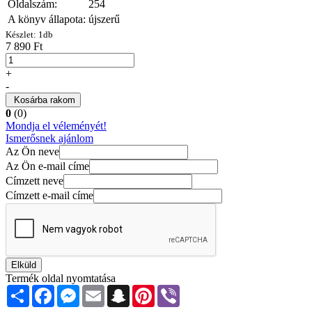
Oldalszám:
254
A könyv állapota:
újszerű
Készlet:
1
db
7 890 Ft
+
-
Kosárba rakom
0
(0)
Mondja el véleményét!
Ismerősnek ajánlom
Az Ön neve
Az Ön e-mail címe
Címzett neve
Címzett e-mail címe
Elküld
Termék oldal nyomtatása
Share
Facebook
Messenger
Email
Snapchat
Pinterest
Viber