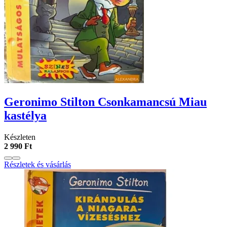
Geronimo Stilton Csonkamancsú Miau
kastélya
Készleten
2 990 Ft
Részletek és vásárlás