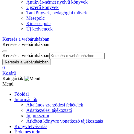
Antikvár-német nyelvű könyvek
Újszerű könyvek
Tankönyvek, pedagógiai művek
Mesepolc
Kincses polc
Új kedvencek
Keresés a webáruházban
Keresés a webáruházban
Keresés a webáruházban
Keresés a webáruházban
0
Kosár
0
Kategóriák
Menü
Főoldal
Információk
Általános szerződési feltételek
Adatkezelési tájékoztató
Impresszum
Árkötött könyvre vonatkozó tájékoztatás
Könyvfelvásárlás
Érdemes tudni