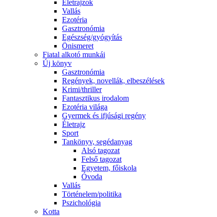
Életrajzok
Vallás
Ezotéria
Gasztronómia
Egészség/gyógyítás
Önismeret
Fiatal alkotó munkái
Új könyv
Gasztronómia
Regények, novellák, elbeszélések
Krimi/thriller
Fantasztikus irodalom
Ezotéria világa
Gyermek és ifjúsági regény
Életrajz
Sport
Tankönyv, segédanyag
Alsó tagozat
Felső tagozat
Egyetem, főiskola
Óvoda
Vallás
Történelem/politika
Pszichológia
Kotta