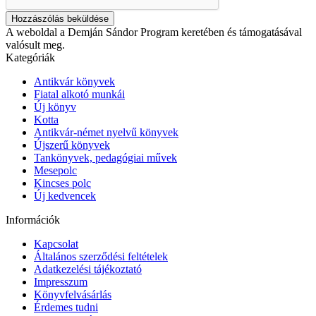
Hozzászólás beküldése
A weboldal a Demján Sándor Program keretében és támogatásával
valósult meg.
Kategóriák
Antikvár könyvek
Fiatal alkotó munkái
Új könyv
Kotta
Antikvár-német nyelvű könyvek
Újszerű könyvek
Tankönyvek, pedagógiai művek
Mesepolc
Kincses polc
Új kedvencek
Információk
Kapcsolat
Általános szerződési feltételek
Adatkezelési tájékoztató
Impresszum
Könyvfelvásárlás
Érdemes tudni