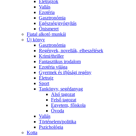
Életrajzok
Vallás
Ezotéria
Gasztronómia
Egészség/gyógyítás
Önismeret
Fiatal alkotó munkái
Új könyv
Gasztronómia
Regények, novellák, elbeszélések
Krimi/thriller
Fantasztikus irodalom
Ezotéria világa
Gyermek és ifjúsági regény
Életrajz
Sport
Tankönyv, segédanyag
Alsó tagozat
Felső tagozat
Egyetem, főiskola
Óvoda
Vallás
Történelem/politika
Pszichológia
Kotta