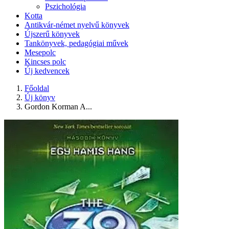
Pszichológia
Kotta
Antikvár-német nyelvű könyvek
Újszerű könyvek
Tankönyvek, pedagógiai művek
Mesepolc
Kincses polc
Új kedvencek
Főoldal
Új könyv
Gordon Korman A...