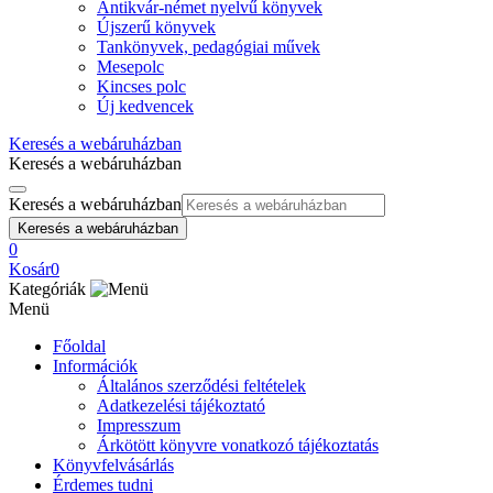
Antikvár-német nyelvű könyvek
Újszerű könyvek
Tankönyvek, pedagógiai művek
Mesepolc
Kincses polc
Új kedvencek
Keresés a webáruházban
Keresés a webáruházban
Keresés a webáruházban
Keresés a webáruházban
0
Kosár
0
Kategóriák
Menü
Főoldal
Információk
Általános szerződési feltételek
Adatkezelési tájékoztató
Impresszum
Árkötött könyvre vonatkozó tájékoztatás
Könyvfelvásárlás
Érdemes tudni