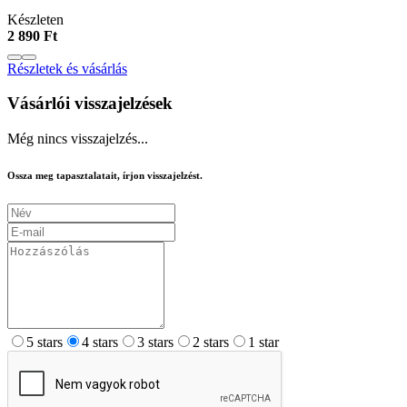
Készleten
2 890 Ft
Részletek és vásárlás
Vásárlói visszajelzések
Még nincs visszajelzés...
Ossza meg tapasztalatait, írjon visszajelzést.
5 stars
4 stars
3 stars
2 stars
1 star