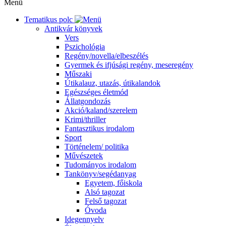
Menü
Tematikus polc
Antikvár könyvek
Vers
Pszichológia
Regény/novella/elbeszélés
Gyermek és ifjúsági regény, meseregény
Műszaki
Útikalauz, utazás, útikalandok
Egészséges életmód
Állatgondozás
Akció/kaland/szerelem
Krimi/thriller
Fantasztikus irodalom
Sport
Történelem/ politika
Művészetek
Tudományos irodalom
Tankönyv/segédanyag
Egyetem, főiskola
Alsó tagozat
Felső tagozat
Óvoda
Idegennyelv