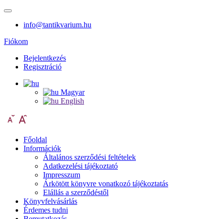
info@tantikvarium.hu
Fiókom
Bejelentkezés
Regisztráció
Magyar
English
Főoldal
Információk
Általános szerződési feltételek
Adatkezelési tájékoztató
Impresszum
Árkötött könyvre vonatkozó tájékoztatás
Elállás a szerződéstől
Könyvfelvásárlás
Érdemes tudni
Bemutatkozás