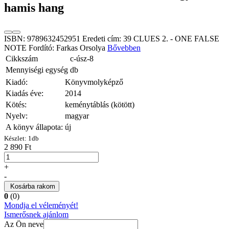
hamis hang
ISBN: 9789632452951 Eredeti cím: 39 CLUES 2. - ONE FALSE
NOTE Fordító: Farkas Orsolya
Bővebben
Cikkszám
c-úsz-8
Mennyiségi egység
db
Kiadó:
Könyvmolyképző
Kiadás éve:
2014
Kötés:
keménytáblás (kötött)
Nyelv:
magyar
A könyv állapota:
új
Készlet:
1
db
2 890 Ft
+
-
Kosárba rakom
0
(0)
Mondja el véleményét!
Ismerősnek ajánlom
Az Ön neve