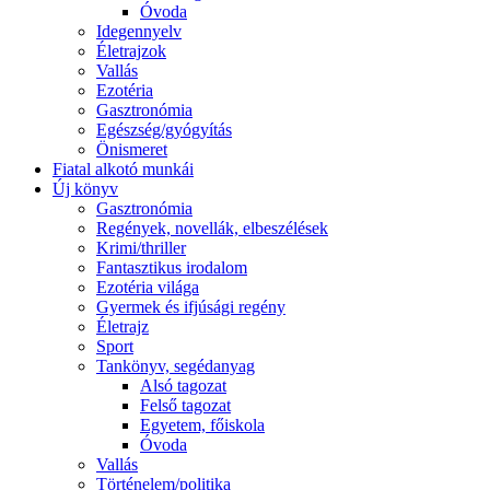
Óvoda
Idegennyelv
Életrajzok
Vallás
Ezotéria
Gasztronómia
Egészség/gyógyítás
Önismeret
Fiatal alkotó munkái
Új könyv
Gasztronómia
Regények, novellák, elbeszélések
Krimi/thriller
Fantasztikus irodalom
Ezotéria világa
Gyermek és ifjúsági regény
Életrajz
Sport
Tankönyv, segédanyag
Alsó tagozat
Felső tagozat
Egyetem, főiskola
Óvoda
Vallás
Történelem/politika