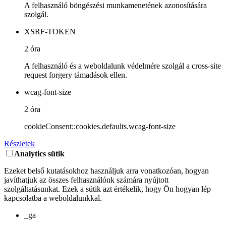
A felhasználó böngészési munkamenetének azonosítására
szolgál.
XSRF-TOKEN
2 óra
A felhasználó és a weboldalunk védelmére szolgál a cross-site
request forgery támadások ellen.
wcag-font-size
2 óra
cookieConsent::cookies.defaults.wcag-font-size
Részletek
Analytics sütik
Ezeket belső kutatásokhoz használjuk arra vonatkozóan, hogyan
javíthatjuk az összes felhasználónk számára nyújtott
szolgáltatásunkat. Ezek a sütik azt értékelik, hogy Ön hogyan lép
kapcsolatba a weboldalunkkal.
_ga