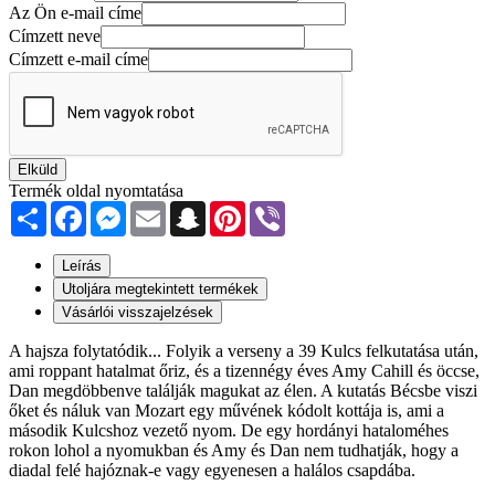
Az Ön e-mail címe
Címzett neve
Címzett e-mail címe
Elküld
Termék oldal nyomtatása
Share
Facebook
Messenger
Email
Snapchat
Pinterest
Viber
Leírás
Utoljára megtekintett termékek
Vásárlói visszajelzések
A hajsza folytatódik... Folyik a verseny a 39 Kulcs felkutatása után,
ami roppant hatalmat őriz, és a tizennégy éves Amy Cahill és öccse,
Dan megdöbbenve találják magukat az élen. A kutatás Bécsbe viszi
őket és náluk van Mozart egy művének kódolt kottája is, ami a
második Kulcshoz vezető nyom. De egy hordányi hataloméhes
rokon lohol a nyomukban és Amy és Dan nem tudhatják, hogy a
diadal felé hajóznak-e vagy egyenesen a halálos csapdába.