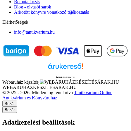
Bemutatkozás
Blog - olvasói sarok
Árkötött könyvre vonatkozó tájékoztatás
Elérhetőségek
info@tantikvarium.hu
Árukereső.hu
Webáruház készítés
WEBÁRUHÁZKÉSZÍTÉSÁRAK.HU
© 2025 - 2026. Minden jog fenntartva
Tantikvárium Online
Antikvárium és Könyváruház
Bezár
Bezár
Adatkezelési beállítások