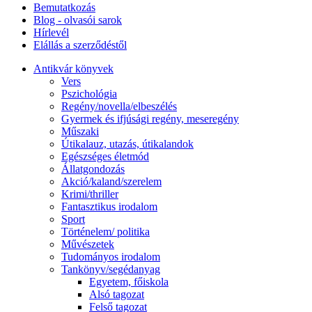
Bemutatkozás
Blog - olvasói sarok
Hírlevél
Elállás a szerződéstől
Antikvár könyvek
Vers
Pszichológia
Regény/novella/elbeszélés
Gyermek és ifjúsági regény, meseregény
Műszaki
Útikalauz, utazás, útikalandok
Egészséges életmód
Állatgondozás
Akció/kaland/szerelem
Krimi/thriller
Fantasztikus irodalom
Sport
Történelem/ politika
Művészetek
Tudományos irodalom
Tankönyv/segédanyag
Egyetem, főiskola
Alsó tagozat
Felső tagozat