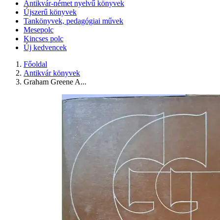
Antikvár-német nyelvű könyvek
Újszerű könyvek
Tankönyvek, pedagógiai művek
Mesepolc
Kincses polc
Új kedvencek
Főoldal
Antikvár könyvek
Graham Greene A...