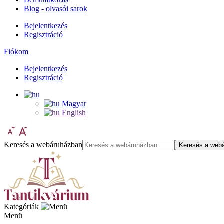
Blog - olvasói sarok
Bejelentkezés
Regisztráció
Fiókom
Bejelentkezés
Regisztráció
Magyar
English
Keresés a webáruházban
Keresés a web
Kategóriák
Menü