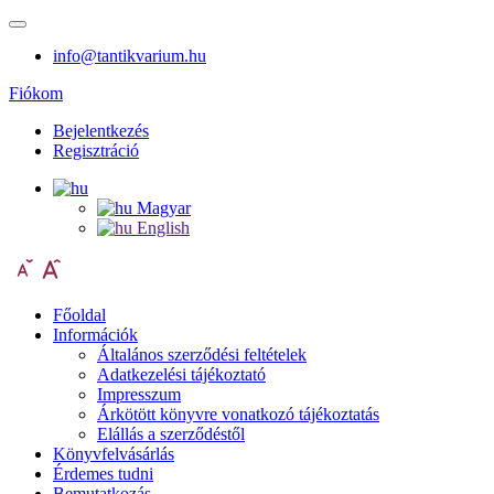
info@tantikvarium.hu
Fiókom
Bejelentkezés
Regisztráció
Magyar
English
Főoldal
Információk
Általános szerződési feltételek
Adatkezelési tájékoztató
Impresszum
Árkötött könyvre vonatkozó tájékoztatás
Elállás a szerződéstől
Könyvfelvásárlás
Érdemes tudni
Bemutatkozás