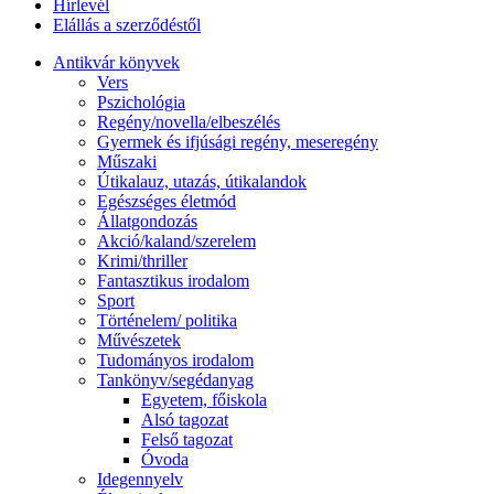
Hírlevél
Elállás a szerződéstől
Antikvár könyvek
Vers
Pszichológia
Regény/novella/elbeszélés
Gyermek és ifjúsági regény, meseregény
Műszaki
Útikalauz, utazás, útikalandok
Egészséges életmód
Állatgondozás
Akció/kaland/szerelem
Krimi/thriller
Fantasztikus irodalom
Sport
Történelem/ politika
Művészetek
Tudományos irodalom
Tankönyv/segédanyag
Egyetem, főiskola
Alsó tagozat
Felső tagozat
Óvoda
Idegennyelv