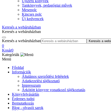
Újszerű könyvek
Tankönyvek, pedagógiai művek
Mesepolc
Kincses polc
Új kedvencek
Keresés a webáruházban
Keresés a webáruházban
Keresés a webáruházban
Keresés a web
0
Kosár
0
Kategóriák
Menü
Főoldal
Információk
Általános szerződési feltételek
Adatkezelési tájékoztató
Impresszum
Árkötött könyvre vonatkozó tájékoztatás
Könyvfelvásárlás
Érdemes tudni
Bemutatkozás
Blog - olvasói sarok