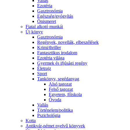
Vallás
Ezotéria
Gasztronómia
Egészség/gyógyítás
Önismeret
Fiatal alkotó munkái
Új könyv
Gasztronómia
Regények, novellák, elbeszélések
Krimi/thriller
Fantasztikus irodalom
Ezotéria világa
Gyermek és ifjúsági regény
Életrajz
Sport
Tankönyv, segédanyag
Alsó tagozat
Felső tagozat
Egyetem, főiskola
Óvoda
Vallás
Történelem/politika
Pszichológia
Kotta
Antikvár-német nyelvű könyvek