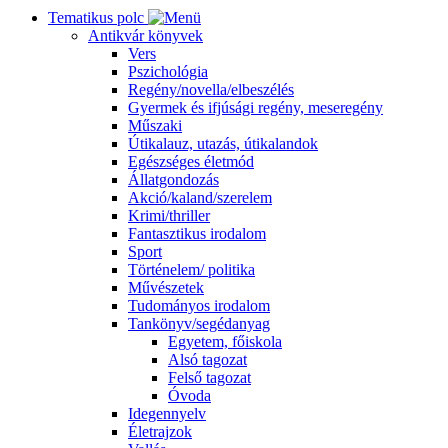
Tematikus polc
Antikvár könyvek
Vers
Pszichológia
Regény/novella/elbeszélés
Gyermek és ifjúsági regény, meseregény
Műszaki
Útikalauz, utazás, útikalandok
Egészséges életmód
Állatgondozás
Akció/kaland/szerelem
Krimi/thriller
Fantasztikus irodalom
Sport
Történelem/ politika
Művészetek
Tudományos irodalom
Tankönyv/segédanyag
Egyetem, főiskola
Alsó tagozat
Felső tagozat
Óvoda
Idegennyelv
Életrajzok