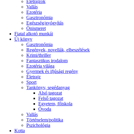
Életrajzok
Vallás
Ezotéria
Gasztronómia
Egészség/gyógyítás
Önismeret
Fiatal alkotó munkái
Új könyv
Gasztronómia
Regények, novellák, elbeszélések
Krimi/thriller
Fantasztikus irodalom
Ezotéria világa
Gyermek és ifjúsági regény
Életrajz
Sport
Tankönyv, segédanyag
Alsó tagozat
Felső tagozat
Egyetem, főiskola
Óvoda
Vallás
Történelem/politika
Pszichológia
Kotta