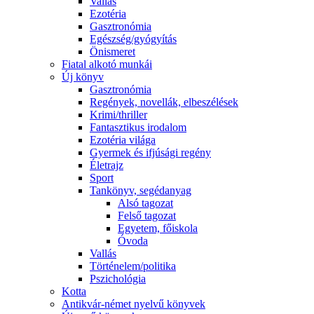
Vallás
Ezotéria
Gasztronómia
Egészség/gyógyítás
Önismeret
Fiatal alkotó munkái
Új könyv
Gasztronómia
Regények, novellák, elbeszélések
Krimi/thriller
Fantasztikus irodalom
Ezotéria világa
Gyermek és ifjúsági regény
Életrajz
Sport
Tankönyv, segédanyag
Alsó tagozat
Felső tagozat
Egyetem, főiskola
Óvoda
Vallás
Történelem/politika
Pszichológia
Kotta
Antikvár-német nyelvű könyvek