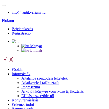
info@tantikvarium.hu
Fiókom
Bejelentkezés
Regisztráció
Magyar
English
Főoldal
Információk
Általános szerződési feltételek
Adatkezelési tájékoztató
Impresszum
Árkötött könyvre vonatkozó tájékoztatás
Elállás a szerződéstől
Könyvfelvásárlás
Érdemes tudni
Bemutatkozás