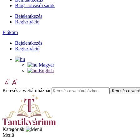
Blog - olvasói sarok
Bejelentkezés
Regisztráció
Fiókom
Bejelentkezés
Regisztráció
Magyar
English
Keresés a webáruházban
Keresés a web
Kategóriák
Menü