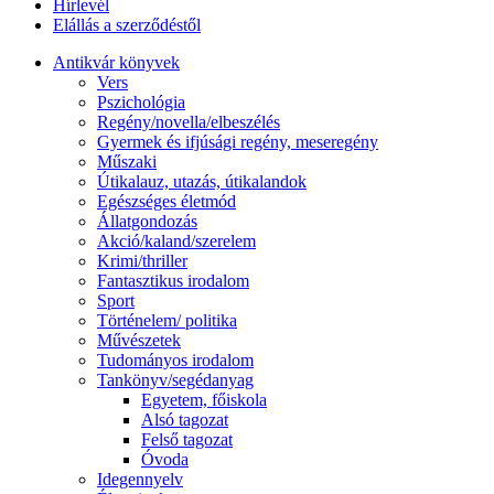
Hírlevél
Elállás a szerződéstől
Antikvár könyvek
Vers
Pszichológia
Regény/novella/elbeszélés
Gyermek és ifjúsági regény, meseregény
Műszaki
Útikalauz, utazás, útikalandok
Egészséges életmód
Állatgondozás
Akció/kaland/szerelem
Krimi/thriller
Fantasztikus irodalom
Sport
Történelem/ politika
Művészetek
Tudományos irodalom
Tankönyv/segédanyag
Egyetem, főiskola
Alsó tagozat
Felső tagozat
Óvoda
Idegennyelv