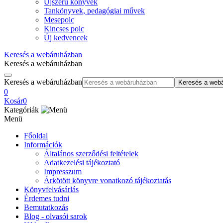
Újszerű könyvek
Tankönyvek, pedagógiai művek
Mesepolc
Kincses polc
Új kedvencek
Keresés a webáruházban
Keresés a webáruházban
Keresés a webáruházban
Keresés a web
0
Kosár
0
Kategóriák
Menü
Főoldal
Információk
Általános szerződési feltételek
Adatkezelési tájékoztató
Impresszum
Árkötött könyvre vonatkozó tájékoztatás
Könyvfelvásárlás
Érdemes tudni
Bemutatkozás
Blog - olvasói sarok