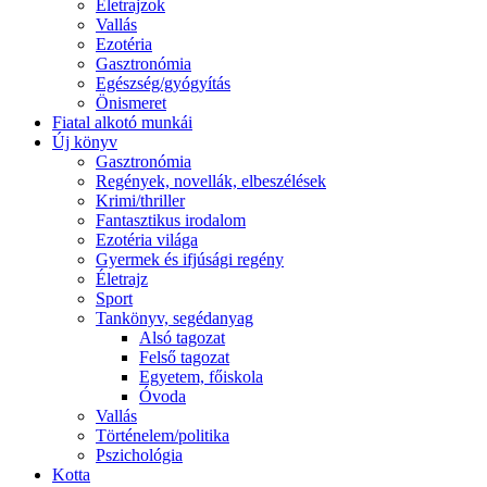
Életrajzok
Vallás
Ezotéria
Gasztronómia
Egészség/gyógyítás
Önismeret
Fiatal alkotó munkái
Új könyv
Gasztronómia
Regények, novellák, elbeszélések
Krimi/thriller
Fantasztikus irodalom
Ezotéria világa
Gyermek és ifjúsági regény
Életrajz
Sport
Tankönyv, segédanyag
Alsó tagozat
Felső tagozat
Egyetem, főiskola
Óvoda
Vallás
Történelem/politika
Pszichológia
Kotta