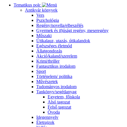
Tematikus polc
Antikvár könyvek
Vers
Pszichológia
Regény/novella/elbeszélés
Gyermek és ifjúsági regény, meseregény
Műszaki
Útikalauz, utazás, útikalandok
Egészséges életmód
Állatgondozás
Akció/kaland/szerelem
Krimi/thriller
Fantasztikus irodalom
Sport
Történelem/ politika
Művészetek
Tudományos irodalom
Tankönyv/segédanyag
Egyetem, főiskola
Alsó tagozat
Felső tagozat
Óvoda
Idegennyelv
Életrajzok