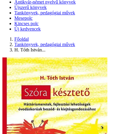
Antikvár-német nyelvű könyvek
Újszerű könyvek
Tankönyvek, pedagógiai művek
Mesepolc
Kincses polc
Új kedvencek
Főoldal
Tankönyvek, pedagógiai művek
H. Tóth István...