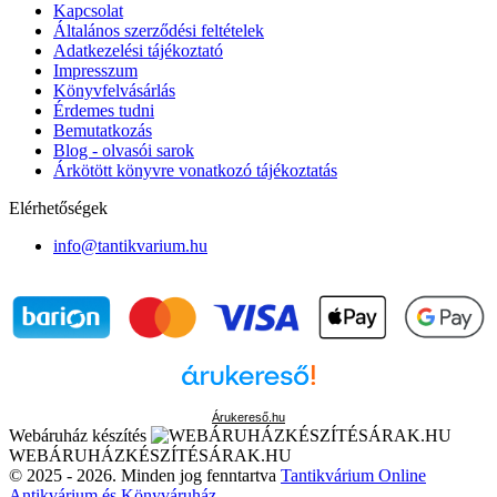
Kapcsolat
Általános szerződési feltételek
Adatkezelési tájékoztató
Impresszum
Könyvfelvásárlás
Érdemes tudni
Bemutatkozás
Blog - olvasói sarok
Árkötött könyvre vonatkozó tájékoztatás
Elérhetőségek
info@tantikvarium.hu
Árukereső.hu
Webáruház készítés
WEBÁRUHÁZKÉSZÍTÉSÁRAK.HU
© 2025 - 2026. Minden jog fenntartva
Tantikvárium Online
Antikvárium és Könyváruház