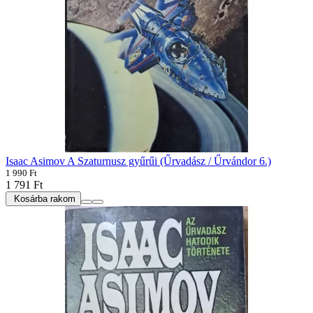
Isaac Asimov A Szaturnusz gyűrűi (Űrvadász / Űrvándor 6.)
1 990 Ft
1 791 Ft
Kosárba rakom