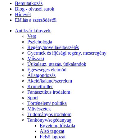
Bemutatkozás
Blog - olvasói sarok
Hírlevél
Elállás a szerződéstől
Antikvár könyvek
Vers
Pszichológia
Regény/novella/elbeszélés
Gyermek és ifjúsági regény, meseregény
Műszaki
Útikalauz, utazás, útikalandok
Egészséges életmód
Állatgondozás
Akció/kaland/szerelem
Krimi/thriller
Fantasztikus irodalom
Sport
Történelem/ politika
Művészetek
Tudományos irodalom
Tankönyv/segédanyag
Egyetem, főiskola
Alsó tagozat
Felső tagozat