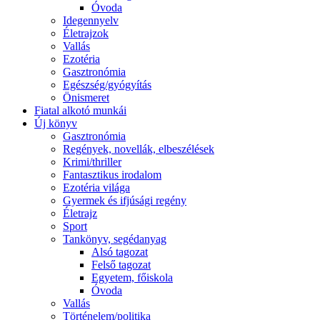
Óvoda
Idegennyelv
Életrajzok
Vallás
Ezotéria
Gasztronómia
Egészség/gyógyítás
Önismeret
Fiatal alkotó munkái
Új könyv
Gasztronómia
Regények, novellák, elbeszélések
Krimi/thriller
Fantasztikus irodalom
Ezotéria világa
Gyermek és ifjúsági regény
Életrajz
Sport
Tankönyv, segédanyag
Alsó tagozat
Felső tagozat
Egyetem, főiskola
Óvoda
Vallás
Történelem/politika