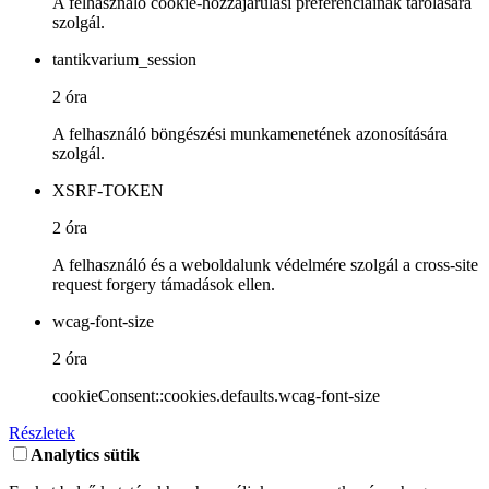
A felhasználó cookie-hozzájárulási preferenciáinak tárolására
szolgál.
tantikvarium_session
2 óra
A felhasználó böngészési munkamenetének azonosítására
szolgál.
XSRF-TOKEN
2 óra
A felhasználó és a weboldalunk védelmére szolgál a cross-site
request forgery támadások ellen.
wcag-font-size
2 óra
cookieConsent::cookies.defaults.wcag-font-size
Részletek
Analytics sütik