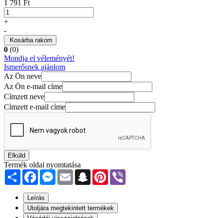
1 791 Ft
+
-
Kosárba rakom
0
(0)
Mondja el véleményét!
Ismerősnek ajánlom
Az Ön neve
Az Ön e-mail címe
Címzett neve
Címzett e-mail címe
Elküld
Termék oldal nyomtatása
Share
Facebook
Messenger
Email
Snapchat
Pinterest
Viber
Leírás
Utoljára megtekintett termékek