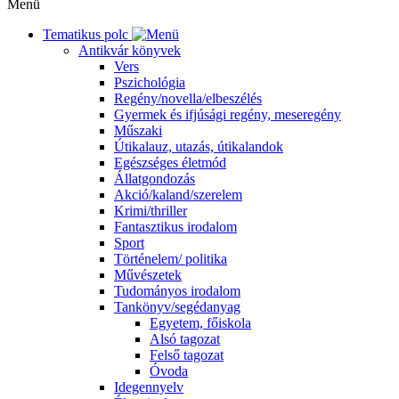
Menü
Tematikus polc
Antikvár könyvek
Vers
Pszichológia
Regény/novella/elbeszélés
Gyermek és ifjúsági regény, meseregény
Műszaki
Útikalauz, utazás, útikalandok
Egészséges életmód
Állatgondozás
Akció/kaland/szerelem
Krimi/thriller
Fantasztikus irodalom
Sport
Történelem/ politika
Művészetek
Tudományos irodalom
Tankönyv/segédanyag
Egyetem, főiskola
Alsó tagozat
Felső tagozat
Óvoda
Idegennyelv