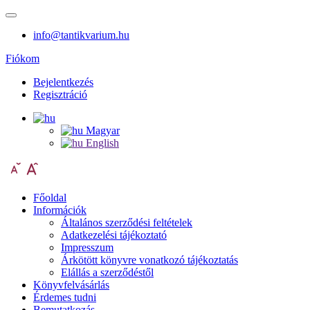
info@tantikvarium.hu
Fiókom
Bejelentkezés
Regisztráció
Magyar
English
Főoldal
Információk
Általános szerződési feltételek
Adatkezelési tájékoztató
Impresszum
Árkötött könyvre vonatkozó tájékoztatás
Elállás a szerződéstől
Könyvfelvásárlás
Érdemes tudni
Bemutatkozás