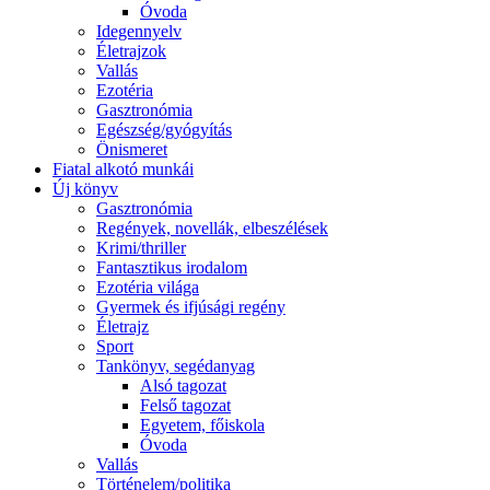
Óvoda
Idegennyelv
Életrajzok
Vallás
Ezotéria
Gasztronómia
Egészség/gyógyítás
Önismeret
Fiatal alkotó munkái
Új könyv
Gasztronómia
Regények, novellák, elbeszélések
Krimi/thriller
Fantasztikus irodalom
Ezotéria világa
Gyermek és ifjúsági regény
Életrajz
Sport
Tankönyv, segédanyag
Alsó tagozat
Felső tagozat
Egyetem, főiskola
Óvoda
Vallás
Történelem/politika