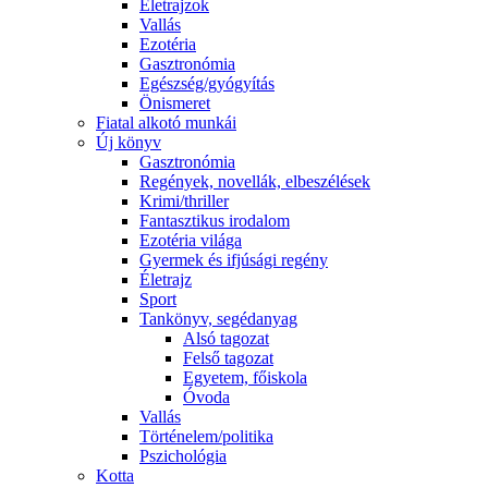
Életrajzok
Vallás
Ezotéria
Gasztronómia
Egészség/gyógyítás
Önismeret
Fiatal alkotó munkái
Új könyv
Gasztronómia
Regények, novellák, elbeszélések
Krimi/thriller
Fantasztikus irodalom
Ezotéria világa
Gyermek és ifjúsági regény
Életrajz
Sport
Tankönyv, segédanyag
Alsó tagozat
Felső tagozat
Egyetem, főiskola
Óvoda
Vallás
Történelem/politika
Pszichológia
Kotta