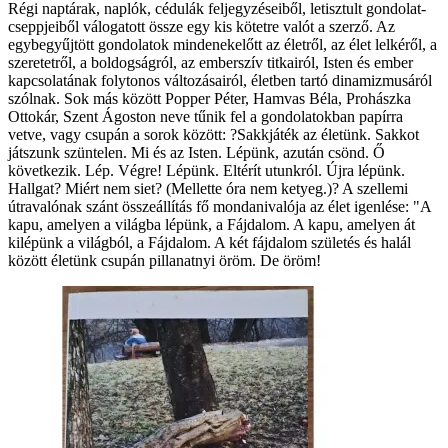
Régi naptárak, naplók, cédulák feljegyzéseiből, letisztult gondolat-
cseppjeiből válogatott össze egy kis kötetre valót a szerző. Az
egybegyűjtött gondolatok mindenekelőtt az életről, az élet lelkéről, a
szeretetről, a boldogságról, az emberszív titkairól, Isten és ember
kapcsolatának folytonos változásairól, életben tartó dinamizmusáról
szólnak. Sok más között Popper Péter, Hamvas Béla, Prohászka
Ottokár, Szent Ágoston neve tűnik fel a gondolatokban papírra
vetve, vagy csupán a sorok között: ?Sakkjáték az életünk. Sakkot
játszunk szüntelen. Mi és az Isten. Lépünk, azután csönd. Ő
következik. Lép. Végre! Lépünk. Eltérít utunkról. Újra lépünk.
Hallgat? Miért nem siet? (Mellette óra nem ketyeg.)? A szellemi
útravalónak szánt összeállítás fő mondanivalója az élet igenlése: "A
kapu, amelyen a világba lépünk, a Fájdalom. A kapu, amelyen át
kilépünk a világból, a Fájdalom. A két fájdalom születés és halál
között életünk csupán pillanatnyi öröm. De öröm!