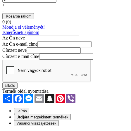
+
-
Kosárba rakom
0
(0)
Mondja el véleményét!
Ismerősnek ajánlom
Az Ön neve
Az Ön e-mail címe
Címzett neve
Címzett e-mail címe
Elküld
Termék oldal nyomtatása
Share
Facebook
Messenger
Email
Snapchat
Pinterest
Viber
Leírás
Utoljára megtekintett termékek
Vásárlói visszajelzések