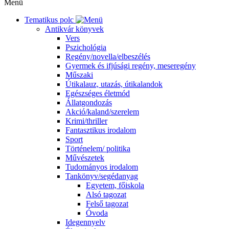
Menü
Tematikus polc
Antikvár könyvek
Vers
Pszichológia
Regény/novella/elbeszélés
Gyermek és ifjúsági regény, meseregény
Műszaki
Útikalauz, utazás, útikalandok
Egészséges életmód
Állatgondozás
Akció/kaland/szerelem
Krimi/thriller
Fantasztikus irodalom
Sport
Történelem/ politika
Művészetek
Tudományos irodalom
Tankönyv/segédanyag
Egyetem, főiskola
Alsó tagozat
Felső tagozat
Óvoda
Idegennyelv