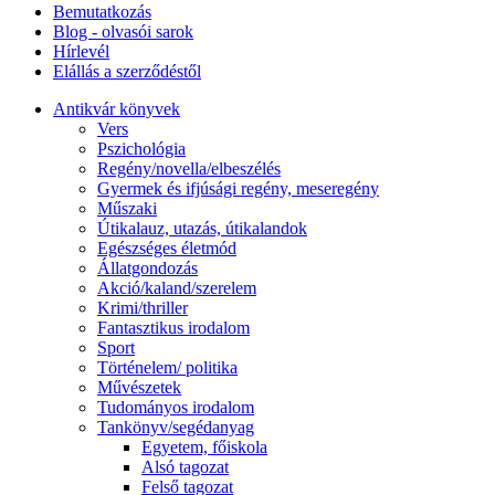
Bemutatkozás
Blog - olvasói sarok
Hírlevél
Elállás a szerződéstől
Antikvár könyvek
Vers
Pszichológia
Regény/novella/elbeszélés
Gyermek és ifjúsági regény, meseregény
Műszaki
Útikalauz, utazás, útikalandok
Egészséges életmód
Állatgondozás
Akció/kaland/szerelem
Krimi/thriller
Fantasztikus irodalom
Sport
Történelem/ politika
Művészetek
Tudományos irodalom
Tankönyv/segédanyag
Egyetem, főiskola
Alsó tagozat
Felső tagozat