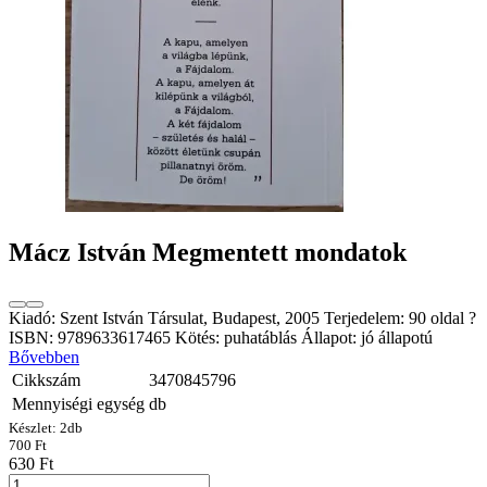
Mácz István Megmentett mondatok
Kiadó: Szent István Társulat, Budapest, 2005 Terjedelem: 90 oldal ?
ISBN: 9789633617465 Kötés: puhatáblás Állapot: jó állapotú
Bővebben
Cikkszám
3470845796
Mennyiségi egység
db
Készlet:
2
db
700 Ft
630 Ft