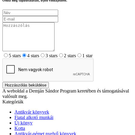
Ossza meg tapasztalatait, írjon visszajelzést.
5 stars
4 stars
3 stars
2 stars
1 star
Hozzászólás beküldése
A weboldal a Demján Sándor Program keretében és támogatásával
valósult meg.
Kategóriák
Antikvár könyvek
Fiatal alkotó munkái
Új könyv
Kotta
Antikvár-német nyelvű könyvek