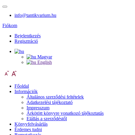
info@tantikvarium.hu
Fiókom
Bejelentkezés
Regisztráció
Magyar
English
Főoldal
Információk
Általános szerződési feltételek
Adatkezelési tájékoztató
Impresszum
Árkötött könyvre vonatkozó tájékoztatás
Elállás a szerződéstől
Könyvfelvásárlás
Érdemes tudni
Bemutatkozás