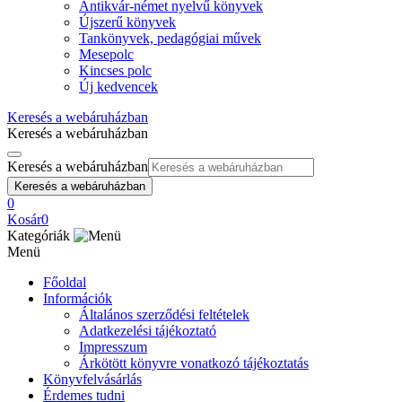
Antikvár-német nyelvű könyvek
Újszerű könyvek
Tankönyvek, pedagógiai művek
Mesepolc
Kincses polc
Új kedvencek
Keresés a webáruházban
Keresés a webáruházban
Keresés a webáruházban
Keresés a webáruházban
0
Kosár
0
Kategóriák
Menü
Főoldal
Információk
Általános szerződési feltételek
Adatkezelési tájékoztató
Impresszum
Árkötött könyvre vonatkozó tájékoztatás
Könyvfelvásárlás
Érdemes tudni