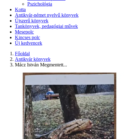
Pszichológia
Kotta
Antikvár-német nyelvű könyvek
Újszerű könyvek
Tankönyvek, pedagógiai művek
Mesepolc
Kincses polc
Új kedvencek
Főoldal
Antikvár könyvek
Mácz István Megmentett...