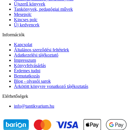
Újszerű könyvek
Tankönyvek, pedagógiai művek
Mesepolc
Kincses polc
Új kedvencek
Információk
Kapcsolat
Általános szerződési feltételek
Adatkezelési tájékoztató
Impresszum
Könyvfelvásárlás
Érdemes tudni
Bemutatkozás
Blog - olvasói sarok
Árkötött könyvre vonatkozó tájékoztatás
Elérhetőségek
info@tantikvarium.hu