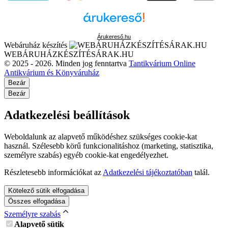
Árukereső.hu
Webáruház készítés
WEBÁRUHÁZKÉSZÍTÉSÁRAK.HU
© 2025 - 2026. Minden jog fenntartva
Tantikvárium Online
Antikvárium és Könyváruház
Bezár
Bezár
Adatkezelési beállítások
Weboldalunk az alapvető működéshez szükséges cookie-kat
használ. Szélesebb körű funkcionalitáshoz (marketing, statisztika,
személyre szabás) egyéb cookie-kat engedélyezhet.
Részletesebb információkat az
Adatkezelési tájékoztatóban
talál.
Kötelező sütik elfogadása
Összes elfogadása
Személyre szabás
Alapvető sütik