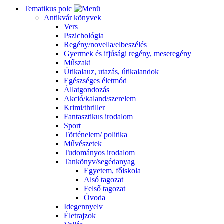
Tematikus polc
Antikvár könyvek
Vers
Pszichológia
Regény/novella/elbeszélés
Gyermek és ifjúsági regény, meseregény
Műszaki
Útikalauz, utazás, útikalandok
Egészséges életmód
Állatgondozás
Akció/kaland/szerelem
Krimi/thriller
Fantasztikus irodalom
Sport
Történelem/ politika
Művészetek
Tudományos irodalom
Tankönyv/segédanyag
Egyetem, főiskola
Alsó tagozat
Felső tagozat
Óvoda
Idegennyelv
Életrajzok