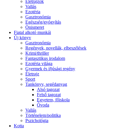
Életrajzok
Vallás
Ezotéria
Gasztronómia
Egészség/gyógyítás
Önismeret
Fiatal alkotó munkái
Új könyv
Gasztronómia
Regények, novellák, elbeszélések
Krimi/thriller
Fantasztikus irodalom
Ezotéria világa
Gyermek és ifjúsági regény
Életrajz
Sport
Tankönyv, segédanyag
Alsó tagozat
Felső tagozat
Egyetem, főiskola
Óvoda
Vallás
Történelem/politika
Pszichológia
Kotta