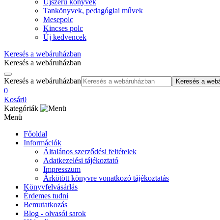
Újszerű könyvek
Tankönyvek, pedagógiai művek
Mesepolc
Kincses polc
Új kedvencek
Keresés a webáruházban
Keresés a webáruházban
Keresés a webáruházban
Keresés a web
0
Kosár
0
Kategóriák
Menü
Főoldal
Információk
Általános szerződési feltételek
Adatkezelési tájékoztató
Impresszum
Árkötött könyvre vonatkozó tájékoztatás
Könyvfelvásárlás
Érdemes tudni
Bemutatkozás
Blog - olvasói sarok