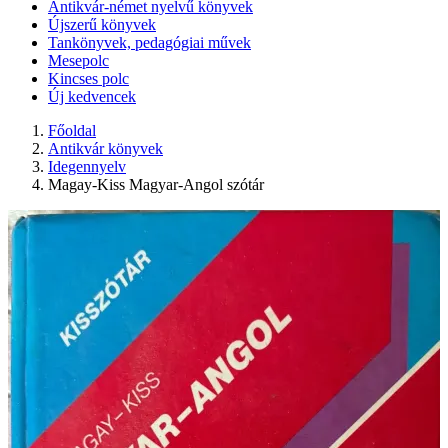
Antikvár-német nyelvű könyvek
Újszerű könyvek
Tankönyvek, pedagógiai művek
Mesepolc
Kincses polc
Új kedvencek
Főoldal
Antikvár könyvek
Idegennyelv
Magay-Kiss Magyar-Angol szótár