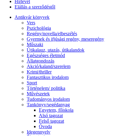
Hírlevél
Elállás a szerződéstől
Antikvár könyvek
Vers
Pszichológia
Regény/novella/elbeszélés
Gyermek és ifjúsági regény, meseregény
Műszaki
Útikalauz, utazás, útikalandok
Egészséges életmód
Állatgondozás
Akció/kaland/szerelem
Krimi/thriller
Fantasztikus irodalom
Sport
Történelem/ politika
Művészetek
Tudományos irodalom
Tankönyv/segédanyag
Egyetem, főiskola
Alsó tagozat
Felső tagozat
Óvoda
Idegennyelv