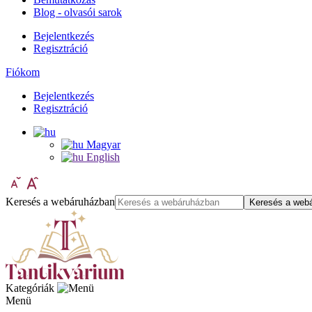
Blog - olvasói sarok
Bejelentkezés
Regisztráció
Fiókom
Bejelentkezés
Regisztráció
Magyar
English
Keresés a webáruházban
Keresés a web
Kategóriák
Menü