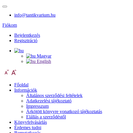
info@tantikvarium.hu
Fiókom
Bejelentkezés
Regisztráció
Magyar
English
Főoldal
Információk
Általános szerződési feltételek
Adatkezelési tájékoztató
Impresszum
Árkötött könyvre vonatkozó tájékoztatás
Elállás a szerződéstől
Könyvfelvásárlás
Érdemes tudni
Bemutatkozás