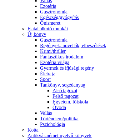
Vallás
Ezotéria
Gasztronómia
Egészség/gyógyítás
Önismeret
Fiatal alkotó munkái
Új könyv
Gasztronómia
Regények, novellák, elbeszélések
Krimi/thriller
Fantasztikus irodalom
Ezotéria világa
Gyermek és ifjúsági regény
Életrajz
Sport
Tankönyv, segédanyag
Alsó tagozat
Felső tagozat
Egyetem, főiskola
Óvoda
Vallás
Történelem/politika
Pszichológia
Kotta
Antikvár-német nyelvű könyvek