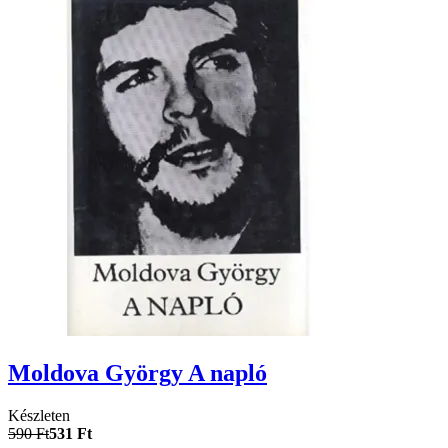
Moldova György A napló
Készleten
590 Ft
531 Ft