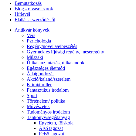
Bemutatkozás
Blog - olvasói sarok
Hírlevél
Elállás a szerződéstől
Antikvár könyvek
Vers
Pszichológia
Regény/novella/elbeszélés
Gyermek és ifjúsági regény, meseregény
Műszaki
Útikalauz, utazás, útikalandok
Egészséges életmód
Állatgondozás
Akció/kaland/szerelem
Krimi/thriller
Fantasztikus irodalom
Sport
Történelem/ politika
Művészetek
Tudományos irodalom
Tankönyv/segédanyag
Egyetem, főiskola
Alsó tagozat
Felső tagozat