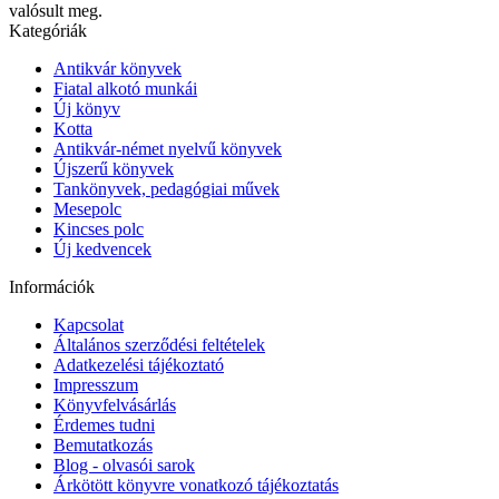
valósult meg.
Kategóriák
Antikvár könyvek
Fiatal alkotó munkái
Új könyv
Kotta
Antikvár-német nyelvű könyvek
Újszerű könyvek
Tankönyvek, pedagógiai művek
Mesepolc
Kincses polc
Új kedvencek
Információk
Kapcsolat
Általános szerződési feltételek
Adatkezelési tájékoztató
Impresszum
Könyvfelvásárlás
Érdemes tudni
Bemutatkozás
Blog - olvasói sarok
Árkötött könyvre vonatkozó tájékoztatás