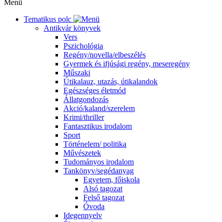
Menü
Tematikus polc
Antikvár könyvek
Vers
Pszichológia
Regény/novella/elbeszélés
Gyermek és ifjúsági regény, meseregény
Műszaki
Útikalauz, utazás, útikalandok
Egészséges életmód
Állatgondozás
Akció/kaland/szerelem
Krimi/thriller
Fantasztikus irodalom
Sport
Történelem/ politika
Művészetek
Tudományos irodalom
Tankönyv/segédanyag
Egyetem, főiskola
Alsó tagozat
Felső tagozat
Óvoda
Idegennyelv