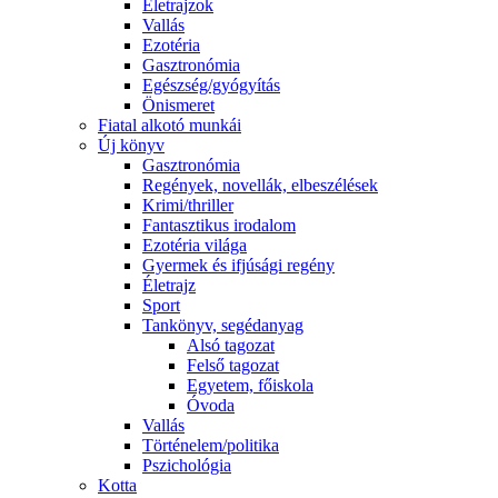
Életrajzok
Vallás
Ezotéria
Gasztronómia
Egészség/gyógyítás
Önismeret
Fiatal alkotó munkái
Új könyv
Gasztronómia
Regények, novellák, elbeszélések
Krimi/thriller
Fantasztikus irodalom
Ezotéria világa
Gyermek és ifjúsági regény
Életrajz
Sport
Tankönyv, segédanyag
Alsó tagozat
Felső tagozat
Egyetem, főiskola
Óvoda
Vallás
Történelem/politika
Pszichológia
Kotta