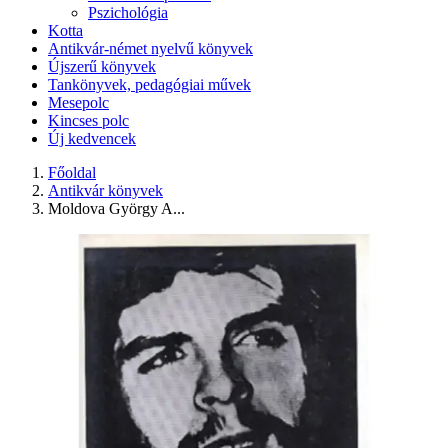
Pszichológia
Kotta
Antikvár-német nyelvű könyvek
Újszerű könyvek
Tankönyvek, pedagógiai művek
Mesepolc
Kincses polc
Új kedvencek
Főoldal
Antikvár könyvek
Moldova György A...