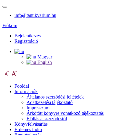
info@tantikvarium.hu
Fiókom
Bejelentkezés
Regisztráció
Magyar
English
Főoldal
Információk
Általános szerződési feltételek
Adatkezelési tájékoztató
Impresszum
Árkötött könyvre vonatkozó tájékoztatás
Elállás a szerződéstől
Könyvfelvásárlás
Érdemes tudni
Bemutatkozás