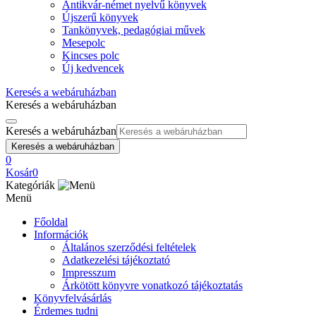
Antikvár-német nyelvű könyvek
Újszerű könyvek
Tankönyvek, pedagógiai művek
Mesepolc
Kincses polc
Új kedvencek
Keresés a webáruházban
Keresés a webáruházban
Keresés a webáruházban
Keresés a webáruházban
0
Kosár
0
Kategóriák
Menü
Főoldal
Információk
Általános szerződési feltételek
Adatkezelési tájékoztató
Impresszum
Árkötött könyvre vonatkozó tájékoztatás
Könyvfelvásárlás
Érdemes tudni