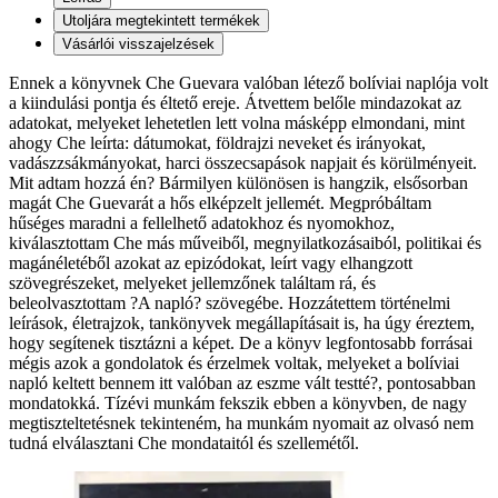
Utoljára megtekintett termékek
Vásárlói visszajelzések
Ennek a könyvnek Che Guevara valóban létező bolíviai naplója volt
a kiindulási pontja és éltető ereje. Átvettem belőle mindazokat az
adatokat, melyeket lehetetlen lett volna másképp elmondani, mint
ahogy Che leírta: dátumokat, földrajzi neveket és irányokat,
vadászzsákmányokat, harci összecsapások napjait és körülményeit.
Mit adtam hozzá én? Bármilyen különösen is hangzik, elsősorban
magát Che Guevarát a hős elképzelt jellemét. Megpróbáltam
hűséges maradni a fellelhető adatokhoz és nyomokhoz,
kiválasztottam Che más műveiből, megnyilatkozásaiból, politikai és
magánéletéből azokat az epizódokat, leírt vagy elhangzott
szövegrészeket, melyeket jellemzőnek találtam rá, és
beleolvasztottam ?A napló? szövegébe. Hozzátettem történelmi
leírások, életrajzok, tankönyvek megállapításait is, ha úgy éreztem,
hogy segítenek tisztázni a képet. De a könyv legfontosabb forrásai
mégis azok a gondolatok és érzelmek voltak, melyeket a bolíviai
napló keltett bennem itt valóban az eszme vált testté?, pontosabban
mondatokká. Tízévi munkám fekszik ebben a könyvben, de nagy
megtiszteltetésnek tekinteném, ha munkám nyomait az olvasó nem
tudná elválasztani Che mondataitól és szellemétől.