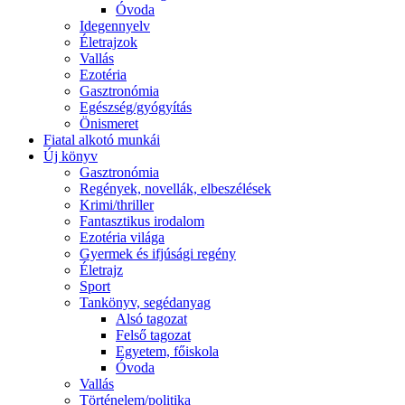
Óvoda
Idegennyelv
Életrajzok
Vallás
Ezotéria
Gasztronómia
Egészség/gyógyítás
Önismeret
Fiatal alkotó munkái
Új könyv
Gasztronómia
Regények, novellák, elbeszélések
Krimi/thriller
Fantasztikus irodalom
Ezotéria világa
Gyermek és ifjúsági regény
Életrajz
Sport
Tankönyv, segédanyag
Alsó tagozat
Felső tagozat
Egyetem, főiskola
Óvoda
Vallás
Történelem/politika