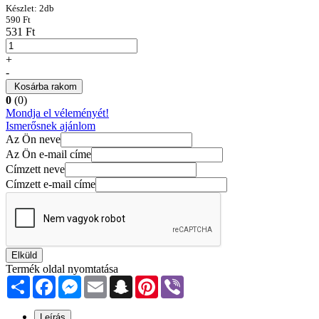
Készlet:
2
db
590 Ft
531 Ft
+
-
Kosárba rakom
0
(0)
Mondja el véleményét!
Ismerősnek ajánlom
Az Ön neve
Az Ön e-mail címe
Címzett neve
Címzett e-mail címe
Elküld
Termék oldal nyomtatása
Share
Facebook
Messenger
Email
Snapchat
Pinterest
Viber
Leírás