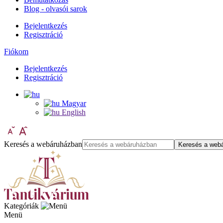
Blog - olvasói sarok
Bejelentkezés
Regisztráció
Fiókom
Bejelentkezés
Regisztráció
Magyar
English
Keresés a webáruházban
Keresés a web
Kategóriák
Menü