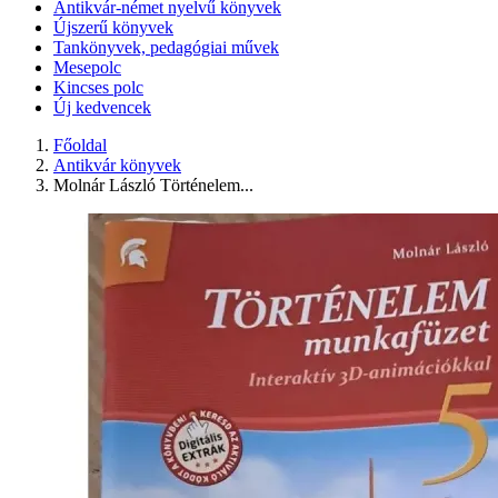
Antikvár-német nyelvű könyvek
Újszerű könyvek
Tankönyvek, pedagógiai művek
Mesepolc
Kincses polc
Új kedvencek
Főoldal
Antikvár könyvek
Molnár László Történelem...