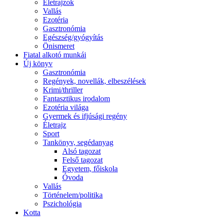
Életrajzok
Vallás
Ezotéria
Gasztronómia
Egészség/gyógyítás
Önismeret
Fiatal alkotó munkái
Új könyv
Gasztronómia
Regények, novellák, elbeszélések
Krimi/thriller
Fantasztikus irodalom
Ezotéria világa
Gyermek és ifjúsági regény
Életrajz
Sport
Tankönyv, segédanyag
Alsó tagozat
Felső tagozat
Egyetem, főiskola
Óvoda
Vallás
Történelem/politika
Pszichológia
Kotta