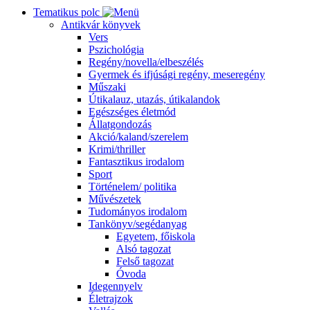
Tematikus polc
Antikvár könyvek
Vers
Pszichológia
Regény/novella/elbeszélés
Gyermek és ifjúsági regény, meseregény
Műszaki
Útikalauz, utazás, útikalandok
Egészséges életmód
Állatgondozás
Akció/kaland/szerelem
Krimi/thriller
Fantasztikus irodalom
Sport
Történelem/ politika
Művészetek
Tudományos irodalom
Tankönyv/segédanyag
Egyetem, főiskola
Alsó tagozat
Felső tagozat
Óvoda
Idegennyelv
Életrajzok