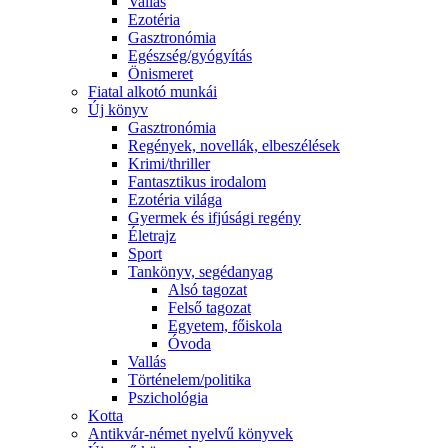
Vallás
Ezotéria
Gasztronómia
Egészség/gyógyítás
Önismeret
Fiatal alkotó munkái
Új könyv
Gasztronómia
Regények, novellák, elbeszélések
Krimi/thriller
Fantasztikus irodalom
Ezotéria világa
Gyermek és ifjúsági regény
Életrajz
Sport
Tankönyv, segédanyag
Alsó tagozat
Felső tagozat
Egyetem, főiskola
Óvoda
Vallás
Történelem/politika
Pszichológia
Kotta
Antikvár-német nyelvű könyvek