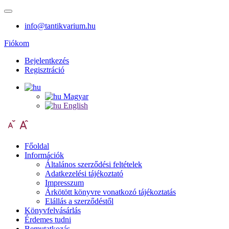
info@tantikvarium.hu
Fiókom
Bejelentkezés
Regisztráció
Magyar
English
Főoldal
Információk
Általános szerződési feltételek
Adatkezelési tájékoztató
Impresszum
Árkötött könyvre vonatkozó tájékoztatás
Elállás a szerződéstől
Könyvfelvásárlás
Érdemes tudni
Bemutatkozás