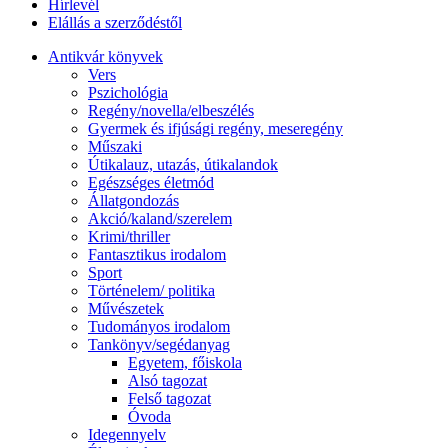
Hírlevél
Elállás a szerződéstől
Antikvár könyvek
Vers
Pszichológia
Regény/novella/elbeszélés
Gyermek és ifjúsági regény, meseregény
Műszaki
Útikalauz, utazás, útikalandok
Egészséges életmód
Állatgondozás
Akció/kaland/szerelem
Krimi/thriller
Fantasztikus irodalom
Sport
Történelem/ politika
Művészetek
Tudományos irodalom
Tankönyv/segédanyag
Egyetem, főiskola
Alsó tagozat
Felső tagozat
Óvoda
Idegennyelv