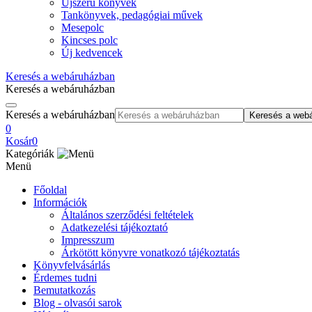
Újszerű könyvek
Tankönyvek, pedagógiai művek
Mesepolc
Kincses polc
Új kedvencek
Keresés a webáruházban
Keresés a webáruházban
Keresés a webáruházban
Keresés a web
0
Kosár
0
Kategóriák
Menü
Főoldal
Információk
Általános szerződési feltételek
Adatkezelési tájékoztató
Impresszum
Árkötött könyvre vonatkozó tájékoztatás
Könyvfelvásárlás
Érdemes tudni
Bemutatkozás
Blog - olvasói sarok