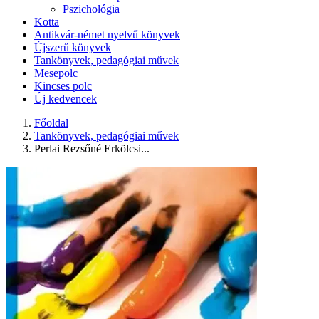
Pszichológia
Kotta
Antikvár-német nyelvű könyvek
Újszerű könyvek
Tankönyvek, pedagógiai művek
Mesepolc
Kincses polc
Új kedvencek
Főoldal
Tankönyvek, pedagógiai művek
Perlai Rezsőné Erkölcsi...