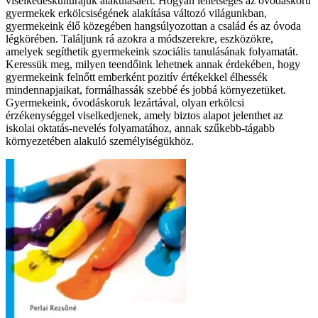
viselkedéskultúrájuk alakulásáért. Hogyan lehetséges az óvodáskorú
gyermekek erkölcsiségének alakítása változó világunkban,
gyermekeink élő közegében hangsúlyozottan a család és az óvoda
légkörében. Találjunk rá azokra a módszerekre, eszközökre,
amelyek segíthetik gyermekeink szociális tanulásának folyamatát.
Keressük meg, milyen teendőink lehetnek annak érdekében, hogy
gyermekeink felnőtt emberként pozitív értékekkel élhessék
mindennapjaikat, formálhassák szebbé és jobbá környezetüket.
Gyermekeink, óvodáskoruk lezártával, olyan erkölcsi
érzékenységgel viselkedjenek, amely biztos alapot jelenthet az
iskolai oktatás-nevelés folyamatához, annak szűkebb-tágabb
környezetében alakuló személyiségükhöz.