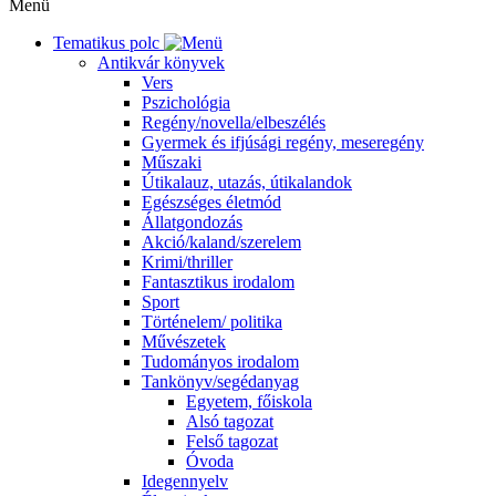
Menü
Tematikus polc
Antikvár könyvek
Vers
Pszichológia
Regény/novella/elbeszélés
Gyermek és ifjúsági regény, meseregény
Műszaki
Útikalauz, utazás, útikalandok
Egészséges életmód
Állatgondozás
Akció/kaland/szerelem
Krimi/thriller
Fantasztikus irodalom
Sport
Történelem/ politika
Művészetek
Tudományos irodalom
Tankönyv/segédanyag
Egyetem, főiskola
Alsó tagozat
Felső tagozat
Óvoda
Idegennyelv