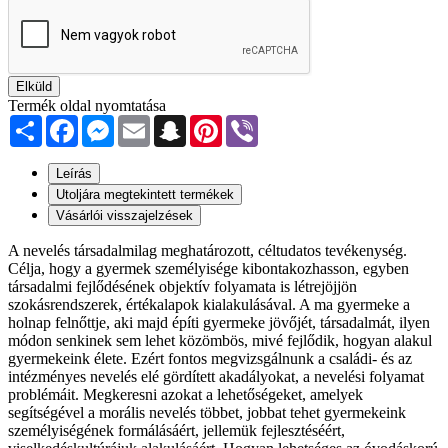
Elküld
Termék oldal nyomtatása
Share
Facebook
Messenger
Email
Snapchat
Pinterest
Viber
Leírás
Utoljára megtekintett termékek
Vásárlói visszajelzések
A nevelés társadalmilag meghatározott, céltudatos tevékenység.
Célja, hogy a gyermek személyisége kibontakozhasson, egyben
társadalmi fejlődésének objektív folyamata is létrejöjjön
szokásrendszerek, értékalapok kialakulásával. A ma gyermeke a
holnap felnőttje, aki majd építi gyermeke jövőjét, társadalmát, ilyen
módon senkinek sem lehet közömbös, mivé fejlődik, hogyan alakul
gyermekeink élete. Ezért fontos megvizsgálnunk a családi- és az
intézményes nevelés elé gördített akadályokat, a nevelési folyamat
problémáit. Megkeresni azokat a lehetőségeket, amelyek
segítségével a morális nevelés többet, jobbat tehet gyermekeink
személyiségének formálásáért, jellemük fejlesztéséért,