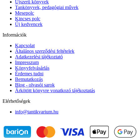
Újszerű könyvek
Tankönyvek, pedagógiai művek
Mesepolc
Kincses polc
Új kedvencek
Információk
Kapcsolat
Általános szerződési feltételek
Adatkezelési tájékoztató
Impresszum
Könyvfelvásárlás
Érdemes tudni
Bemutatkozás
Blog - olvasói sarok
Árkötött könyvre vonatkozó tájékoztatás
Elérhetőségek
info@tantikvarium.hu