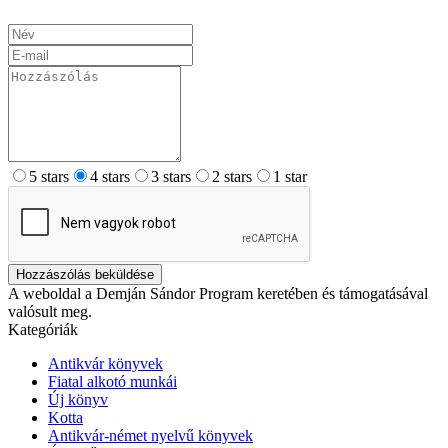
5 stars
4 stars
3 stars
2 stars
1 star
Hozzászólás beküldése
A weboldal a Demján Sándor Program keretében és támogatásával
valósult meg.
Kategóriák
Antikvár könyvek
Fiatal alkotó munkái
Új könyv
Kotta
Antikvár-német nyelvű könyvek