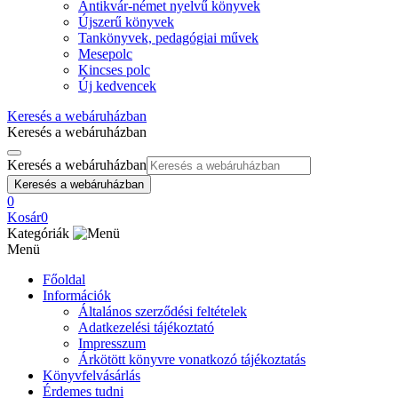
Antikvár-német nyelvű könyvek
Újszerű könyvek
Tankönyvek, pedagógiai művek
Mesepolc
Kincses polc
Új kedvencek
Keresés a webáruházban
Keresés a webáruházban
Keresés a webáruházban
Keresés a webáruházban
0
Kosár
0
Kategóriák
Menü
Főoldal
Információk
Általános szerződési feltételek
Adatkezelési tájékoztató
Impresszum
Árkötött könyvre vonatkozó tájékoztatás
Könyvfelvásárlás
Érdemes tudni