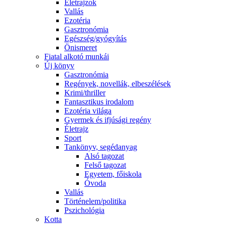
Életrajzok
Vallás
Ezotéria
Gasztronómia
Egészség/gyógyítás
Önismeret
Fiatal alkotó munkái
Új könyv
Gasztronómia
Regények, novellák, elbeszélések
Krimi/thriller
Fantasztikus irodalom
Ezotéria világa
Gyermek és ifjúsági regény
Életrajz
Sport
Tankönyv, segédanyag
Alsó tagozat
Felső tagozat
Egyetem, főiskola
Óvoda
Vallás
Történelem/politika
Pszichológia
Kotta