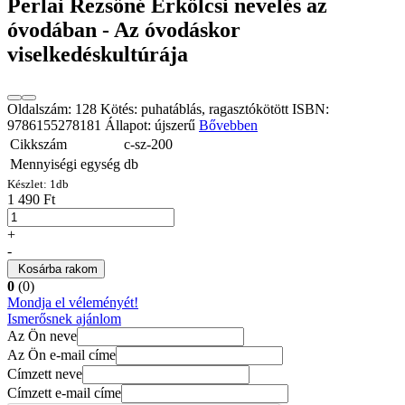
Perlai Rezsőné Erkölcsi nevelés az
óvodában - Az óvodáskor
viselkedéskultúrája
Oldalszám: 128 Kötés: puhatáblás, ragasztókötött ISBN:
9786155278181 Állapot: újszerű
Bővebben
Cikkszám
c-sz-200
Mennyiségi egység
db
Készlet:
1
db
1 490 Ft
+
-
Kosárba rakom
0
(0)
Mondja el véleményét!
Ismerősnek ajánlom
Az Ön neve
Az Ön e-mail címe
Címzett neve
Címzett e-mail címe