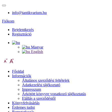
info@tantikvarium.hu
Fiókom
Bejelentkezés
Regisztráció
Magyar
English
Főoldal
Információk
Általános szerződési feltételek
Adatkezelési tájékoztató
Impresszum
Árkötött könyvre vonatkozó tájékoztatás
Elállás a szerződéstől
Könyvfelvásárlás
Érdemes tudni
Bemutatkozás