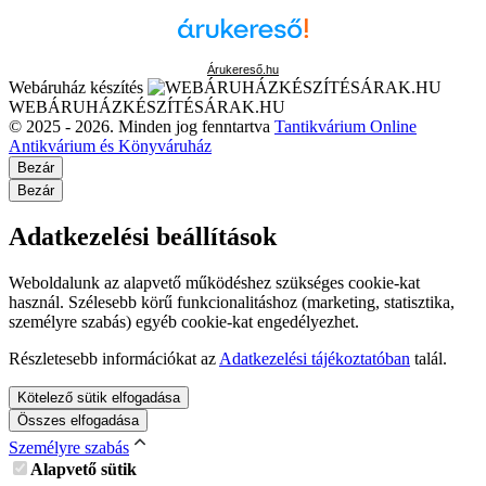
Árukereső.hu
Webáruház készítés
WEBÁRUHÁZKÉSZÍTÉSÁRAK.HU
© 2025 - 2026. Minden jog fenntartva
Tantikvárium Online
Antikvárium és Könyváruház
Bezár
Bezár
Adatkezelési beállítások
Weboldalunk az alapvető működéshez szükséges cookie-kat
használ. Szélesebb körű funkcionalitáshoz (marketing, statisztika,
személyre szabás) egyéb cookie-kat engedélyezhet.
Részletesebb információkat az
Adatkezelési tájékoztatóban
talál.
Kötelező sütik elfogadása
Összes elfogadása
Személyre szabás
Alapvető sütik