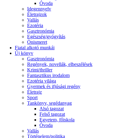
Óvoda
Idegennyelv
Életrajzok
Vallás
Ezotéria
Gasztronómia
Egészség/gyógyítás
Önismeret
Fiatal alkotó munkái
Új könyv
Gasztronómia
Regények, novellák, elbeszélések
Krimi/thriller
Fantasztikus irodalom
Ezotéria világa
Gyermek és ifjúsági regény
Életrajz
Sport
Tankönyv, segédanyag
Alsó tagozat
Felső tagozat
Egyetem, főiskola
Óvoda
Vallás
Történelem/politika