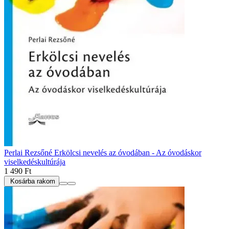
Perlai Rezsőné Erkölcsi nevelés az óvodában - Az óvodáskor
viselkedéskultúrája
1 490 Ft
Kosárba rakom