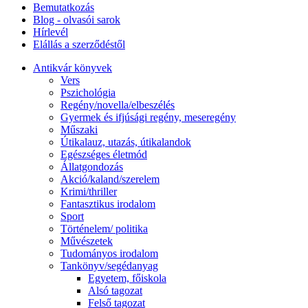
Bemutatkozás
Blog - olvasói sarok
Hírlevél
Elállás a szerződéstől
Antikvár könyvek
Vers
Pszichológia
Regény/novella/elbeszélés
Gyermek és ifjúsági regény, meseregény
Műszaki
Útikalauz, utazás, útikalandok
Egészséges életmód
Állatgondozás
Akció/kaland/szerelem
Krimi/thriller
Fantasztikus irodalom
Sport
Történelem/ politika
Művészetek
Tudományos irodalom
Tankönyv/segédanyag
Egyetem, főiskola
Alsó tagozat
Felső tagozat