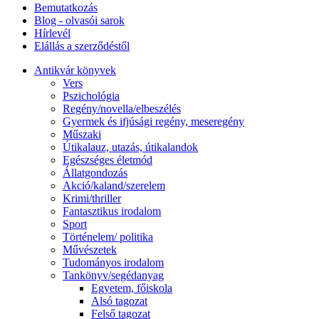
Bemutatkozás
Blog - olvasói sarok
Hírlevél
Elállás a szerződéstől
Antikvár könyvek
Vers
Pszichológia
Regény/novella/elbeszélés
Gyermek és ifjúsági regény, meseregény
Műszaki
Útikalauz, utazás, útikalandok
Egészséges életmód
Állatgondozás
Akció/kaland/szerelem
Krimi/thriller
Fantasztikus irodalom
Sport
Történelem/ politika
Művészetek
Tudományos irodalom
Tankönyv/segédanyag
Egyetem, főiskola
Alsó tagozat
Felső tagozat