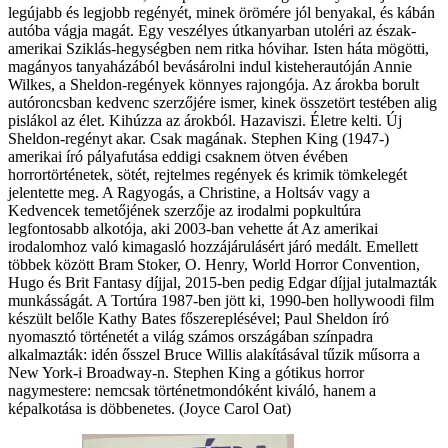
legújabb és legjobb regényét, minek örömére jól benyakal, és kábán
autóba vágja magát. Egy veszélyes útkanyarban utoléri az észak-
amerikai Sziklás-hegységben nem ritka hóvihar. Isten háta mögötti,
magányos tanyaházából bevásárolni indul kisteherautóján Annie
Wilkes, a Sheldon-regények könnyes rajongója. Az árokba borult
autóroncsban kedvenc szerzőjére ismer, kinek összetört testében alig
pislákol az élet. Kihúzza az árokból. Hazaviszi. Életre kelti. Új
Sheldon-regényt akar. Csak magának. Stephen King (1947-)
amerikai író pályafutása eddigi csaknem ötven évében
horrortörténetek, sötét, rejtelmes regények és krimik tömkelegét
jelentette meg. A Ragyogás, a Christine, a Holtsáv vagy a
Kedvencek temetőjének szerzője az irodalmi popkultúra
legfontosabb alkotója, aki 2003-ban vehette át Az amerikai
irodalomhoz való kimagasló hozzájárulásért járó medált. Emellett
többek között Bram Stoker, O. Henry, World Horror Convention,
Hugo és Brit Fantasy díjjal, 2015-ben pedig Edgar díjjal jutalmazták
munkásságát. A Tortúra 1987-ben jött ki, 1990-ben hollywoodi film
készült belőle Kathy Bates főszereplésével; Paul Sheldon író
nyomasztó történetét a világ számos országában színpadra
alkalmazták: idén ősszel Bruce Willis alakításával tűzik műsorra a
New York-i Broadway-n. Stephen King a gótikus horror
nagymestere: nemcsak történetmondóként kiváló, hanem a
képalkotása is döbbenetes. (Joyce Carol Oat)