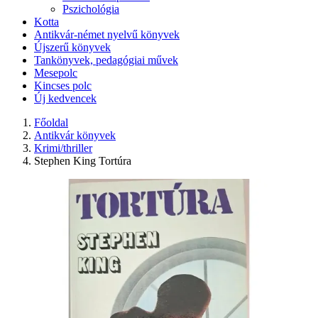
Pszichológia
Kotta
Antikvár-német nyelvű könyvek
Újszerű könyvek
Tankönyvek, pedagógiai művek
Mesepolc
Kincses polc
Új kedvencek
Főoldal
Antikvár könyvek
Krimi/thriller
Stephen King Tortúra