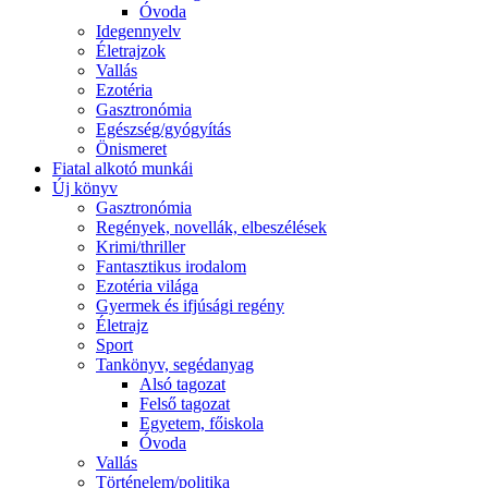
Óvoda
Idegennyelv
Életrajzok
Vallás
Ezotéria
Gasztronómia
Egészség/gyógyítás
Önismeret
Fiatal alkotó munkái
Új könyv
Gasztronómia
Regények, novellák, elbeszélések
Krimi/thriller
Fantasztikus irodalom
Ezotéria világa
Gyermek és ifjúsági regény
Életrajz
Sport
Tankönyv, segédanyag
Alsó tagozat
Felső tagozat
Egyetem, főiskola
Óvoda
Vallás
Történelem/politika