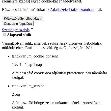
személyre szabás) egyéb cookie-kat engedélyezhet.
Részletesebb információkat az
Adatkezelési tájékoztatóban
talál.
Kötelező sütik elfogadása
Összes elfogadása
Személyre szabás
Alapvető sütik
Vannak olyan sütik, amelyek szükségesek bizonyos weboldalak
működéséhez. Emiatt nincs szükség az Ön hozzájárulására.
tantikvarium_cookie_consent
1 év 1 hónap 1 nap
A felhasználó cookie-hozzájárulási preferenciáinak tárolására
szolgál.
tantikvarium_session
2 óra
A felhasználó böngészési munkamenetének azonosítására
szolgál.