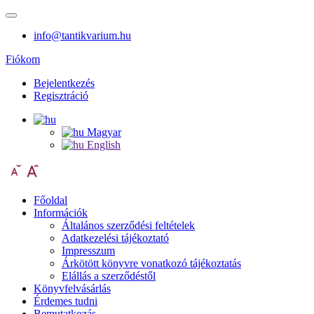
info@tantikvarium.hu
Fiókom
Bejelentkezés
Regisztráció
Magyar
English
Főoldal
Információk
Általános szerződési feltételek
Adatkezelési tájékoztató
Impresszum
Árkötött könyvre vonatkozó tájékoztatás
Elállás a szerződéstől
Könyvfelvásárlás
Érdemes tudni
Bemutatkozás