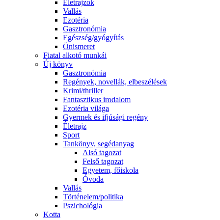
Életrajzok
Vallás
Ezotéria
Gasztronómia
Egészség/gyógyítás
Önismeret
Fiatal alkotó munkái
Új könyv
Gasztronómia
Regények, novellák, elbeszélések
Krimi/thriller
Fantasztikus irodalom
Ezotéria világa
Gyermek és ifjúsági regény
Életrajz
Sport
Tankönyv, segédanyag
Alsó tagozat
Felső tagozat
Egyetem, főiskola
Óvoda
Vallás
Történelem/politika
Pszichológia
Kotta