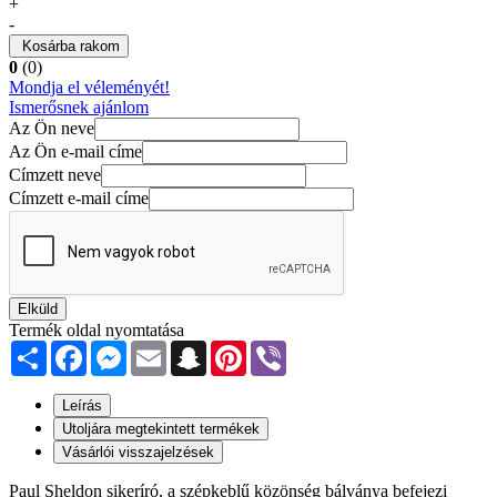
+
-
Kosárba rakom
0
(0)
Mondja el véleményét!
Ismerősnek ajánlom
Az Ön neve
Az Ön e-mail címe
Címzett neve
Címzett e-mail címe
Elküld
Termék oldal nyomtatása
Share
Facebook
Messenger
Email
Snapchat
Pinterest
Viber
Leírás
Utoljára megtekintett termékek
Vásárlói visszajelzések
Paul Sheldon sikeríró, a szépkeblű közönség bálványa befejezi