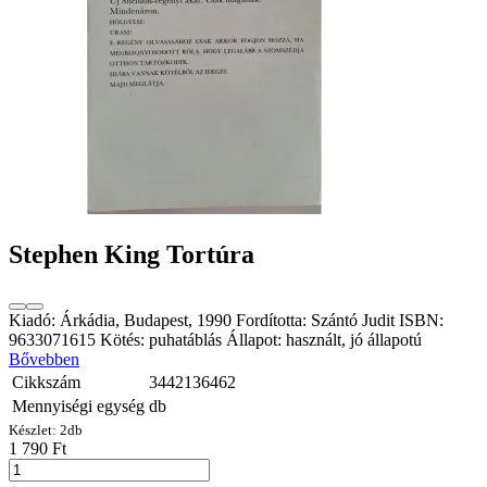
Stephen King Tortúra
Kiadó: Árkádia, Budapest, 1990 Fordította: Szántó Judit ISBN:
9633071615 Kötés: puhatáblás Állapot: használt, jó állapotú
Bővebben
Cikkszám
3442136462
Mennyiségi egység
db
Készlet:
2
db
1 790 Ft