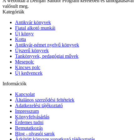
A weboldal a Demján Sándor Program keretében és támogatásával
valósult meg.
Kategóriák
Antikvár könyvek
Fiatal alkotó munkái
Új könyv
Kotta
Antikvár-német nyelvű könyvek
Újszerű könyvek
Tankönyvek, pedagógiai művek
Mesepolc
Kincses polc
Új kedvencek
Információk
Kapcsolat
Általános szerződési feltételek
Adatkezelési tájékoztató
Impresszum
Könyvfelvásárlás
Érdemes tudni
Bemutatkozás
Blog - olvasói sarok
Árkötött könyvre vonatkozó tájékoztatás