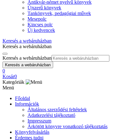
Antikvár-német nyelvű könyvek
Újszerű könyvek
Tankönyvek, pedagógiai művek
Mesepolc
Kincses polc
Új kedvencek
Keresés a webáruházban
Keresés a webáruházban
Keresés a webáruházban
Keresés a webáruházban
0
Kosár
0
Kategóriák
Menü
Főoldal
Információk
Általános szerződési feltételek
Adatkezelési tájékoztató
Impresszum
Árkötött könyvre vonatkozó tájékoztatás
Könyvfelvásárlás
Érdemes tudni