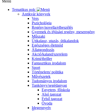
Menü
Tematikus polc
Antikvár könyvek
Vers
Pszichológia
Regény/novella/elbeszélés
Gyermek és ifjúsági regény, meseregény
Műszaki
Útikalauz, utazás, útikalandok
Egészséges életmód
Állatgondozás
Akció/kaland/szerelem
Krimi/thriller
Fantasztikus irodalom
Sport
Történelem/ politika
Művészetek
Tudományos irodalom
Tankönyv/segédanyag
Egyetem, főiskola
Alsó tagozat
Felső tagozat
Óvoda
Idegennyelv