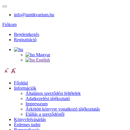
info@tantikvarium.hu
Fiókom
Bejelentkezés
Regisztráció
Magyar
English
Főoldal
Információk
Általános szerződési feltételek
Adatkezelési tájékoztató
Impresszum
Árkötött könyvre vonatkozó tájékoztatás
Elállás a szerződéstől
Könyvfelvásárlás
Érdemes tudni
Bemutatkozás