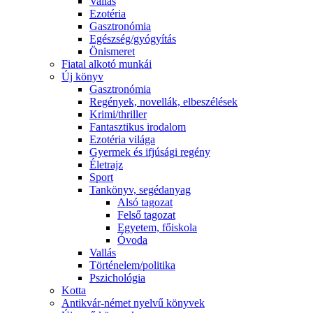
Vallás
Ezotéria
Gasztronómia
Egészség/gyógyítás
Önismeret
Fiatal alkotó munkái
Új könyv
Gasztronómia
Regények, novellák, elbeszélések
Krimi/thriller
Fantasztikus irodalom
Ezotéria világa
Gyermek és ifjúsági regény
Életrajz
Sport
Tankönyv, segédanyag
Alsó tagozat
Felső tagozat
Egyetem, főiskola
Óvoda
Vallás
Történelem/politika
Pszichológia
Kotta
Antikvár-német nyelvű könyvek