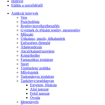
Hírlevél
Elállás a szerződéstől
Antikvár könyvek
Vers
Pszichológia
Regény/novella/elbeszélés
Gyermek és ifjúsági regény, meseregény
Műszaki
Útikalauz, utazás, útikalandok
Egészséges életmód
Állatgondozás
Akció/kaland/szerelem
Krimi/thriller
Fantasztikus irodalom
Sport
Történelem/ politika
Művészetek
Tudományos irodalom
Tankönyv/segédanyag
Egyetem, főiskola
Alsó tagozat
Felső tagozat
Óvoda
Idegennyelv