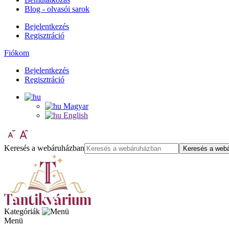
Blog - olvasói sarok
Bejelentkezés
Regisztráció
Fiókom
Bejelentkezés
Regisztráció
Magyar
English
Keresés a webáruházban
Keresés a web
Kategóriák
Menü