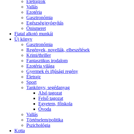
Életrajzok
Vallás
Ezotéria
Gasztronómia
Egészség/gyógyítás
Önismeret
Fiatal alkotó munkái
Új könyv
Gasztronómia
Regények, novellák, elbeszélések
Krimi/thriller
Fantasztikus irodalom
Ezotéria világa
Gyermek és ifjúsági regény
Életrajz
Sport
Tankönyv, segédanyag
Alsó tagozat
Felső tagozat
Egyetem, főiskola
Óvoda
Vallás
Történelem/politika
Pszichológia
Kotta