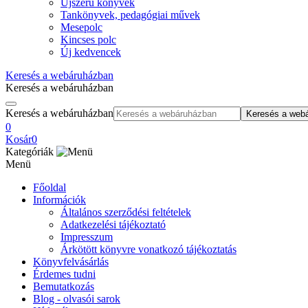
Újszerű könyvek
Tankönyvek, pedagógiai művek
Mesepolc
Kincses polc
Új kedvencek
Keresés a webáruházban
Keresés a webáruházban
Keresés a webáruházban
Keresés a web
0
Kosár
0
Kategóriák
Menü
Főoldal
Információk
Általános szerződési feltételek
Adatkezelési tájékoztató
Impresszum
Árkötött könyvre vonatkozó tájékoztatás
Könyvfelvásárlás
Érdemes tudni
Bemutatkozás
Blog - olvasói sarok