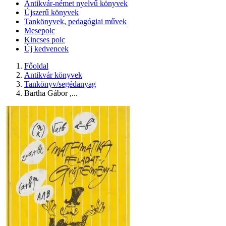
Antikvár-német nyelvű könyvek
Újszerű könyvek
Tankönyvek, pedagógiai művek
Mesepolc
Kincses polc
Új kedvencek
Főoldal
Antikvár könyvek
Tankönyv/segédanyag
Bartha Gábor ,...