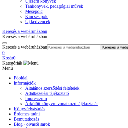
Újszerű könyvek
Tankönyvek, pedagógiai művek
Mesepolc
Kincses polc
Új kedvencek
Keresés a webáruházban
Keresés a webáruházban
Keresés a webáruházban
Keresés a web
0
Kosár
0
Kategóriák
Menü
Főoldal
Információk
Általános szerződési feltételek
Adatkezelési tájékoztató
Impresszum
Árkötött könyvre vonatkozó tájékoztatás
Könyvfelvásárlás
Érdemes tudni
Bemutatkozás
Blog - olvasói sarok