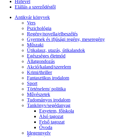
Hírlevél
Elállás a szerződéstől
Antikvár könyvek
Vers
Pszichológia
Regény/novella/elbeszélés
Gyermek és ifjúsági regény, meseregény
Műszaki
Útikalauz, utazás, útikalandok
Egészséges életmód
Állatgondozás
Akció/kaland/szerelem
Krimi/thriller
Fantasztikus irodalom
Sport
Történelem/ politika
Művészetek
Tudományos irodalom
Tankönyv/segédanyag
Egyetem, főiskola
Alsó tagozat
Felső tagozat
Óvoda
Idegennyelv