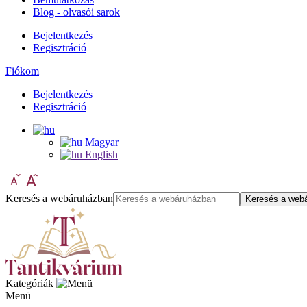
Blog - olvasói sarok
Bejelentkezés
Regisztráció
Fiókom
Bejelentkezés
Regisztráció
Magyar
English
Keresés a webáruházban
Keresés a web
Kategóriák
Menü