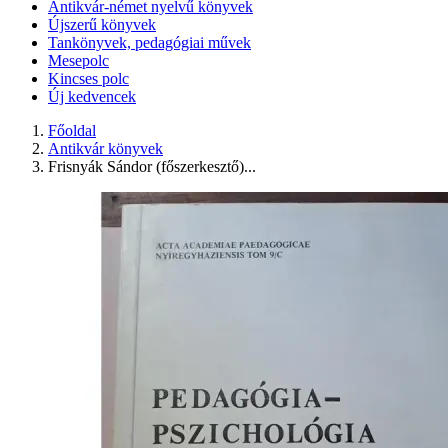
Antikvár-német nyelvű könyvek
Újszerű könyvek
Tankönyvek, pedagógiai művek
Mesepolc
Kincses polc
Új kedvencek
Főoldal
Antikvár könyvek
Frisnyák Sándor (főszerkesztő)...