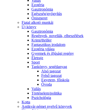
Vallás
Ezotéria
Gasztronómia
Egészség/gyógyítás
Önismeret
Fiatal alkotó munkái
Új könyv
Gasztronómia
Regények, novellák, elbeszélések
Krimi/thriller
Fantasztikus irodalom
Ezotéria világa
Gyermek és ifjúsági regény
Életrajz
Sport
Tankönyv, segédanyag
Alsó tagozat
Felső tagozat
Egyetem, főiskola
Óvoda
Vallás
Történelem/politika
Pszichológia
Kotta
Antikvár-német nyelvű könyvek