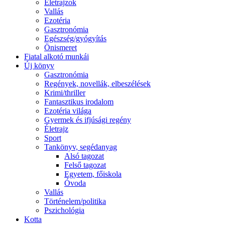
Életrajzok
Vallás
Ezotéria
Gasztronómia
Egészség/gyógyítás
Önismeret
Fiatal alkotó munkái
Új könyv
Gasztronómia
Regények, novellák, elbeszélések
Krimi/thriller
Fantasztikus irodalom
Ezotéria világa
Gyermek és ifjúsági regény
Életrajz
Sport
Tankönyv, segédanyag
Alsó tagozat
Felső tagozat
Egyetem, főiskola
Óvoda
Vallás
Történelem/politika
Pszichológia
Kotta