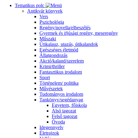
Tematikus polc
Antikvár könyvek
Vers
Pszichológia
Regény/novella/elbeszélés
Gyermek és ifjúsági regény, meseregény
Műszaki
Útikalauz, utazás, útikalandok
Egészséges életmód
Állatgondozás
Akció/kaland/szerelem
Krimi/thriller
Fantasztikus irodalom
Sport
Történelem/ politika
Művészetek
Tudományos irodalom
Tankönyv/segédanyag
Egyetem, főiskola
Alsó tagozat
Felső tagozat
Óvoda
Idegennyelv
Életrajzok