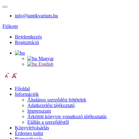
info@tantikvarium.hu
Fiókom
Bejelentkezés
Regisztráció
Magyar
English
Főoldal
Információk
Általános szerződési feltételek
Adatkezelési tájékoztató
Impresszum
Árkötött könyvre vonatkozó tájékoztatás
Elállás a szerződéstől
Könyvfelvásárlás
Érdemes tudni
Bemutatkozás