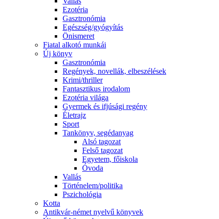
Vallás
Ezotéria
Gasztronómia
Egészség/gyógyítás
Önismeret
Fiatal alkotó munkái
Új könyv
Gasztronómia
Regények, novellák, elbeszélések
Krimi/thriller
Fantasztikus irodalom
Ezotéria világa
Gyermek és ifjúsági regény
Életrajz
Sport
Tankönyv, segédanyag
Alsó tagozat
Felső tagozat
Egyetem, főiskola
Óvoda
Vallás
Történelem/politika
Pszichológia
Kotta
Antikvár-német nyelvű könyvek