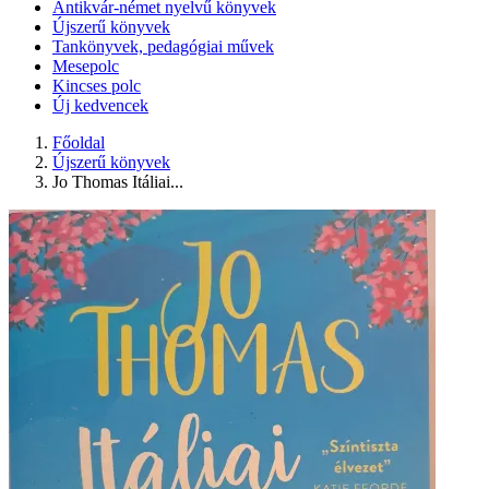
Antikvár-német nyelvű könyvek
Újszerű könyvek
Tankönyvek, pedagógiai művek
Mesepolc
Kincses polc
Új kedvencek
Főoldal
Újszerű könyvek
Jo Thomas Itáliai...