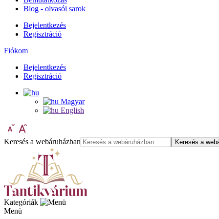
Blog - olvasói sarok
Bejelentkezés
Regisztráció
Fiókom
Bejelentkezés
Regisztráció
Magyar
English
Keresés a webáruházban
Keresés a web
Kategóriák
Menü