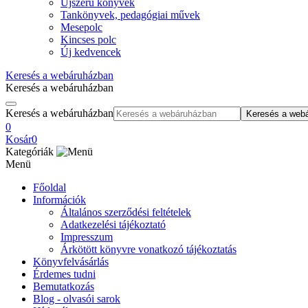
Újszerű könyvek
Tankönyvek, pedagógiai művek
Mesepolc
Kincses polc
Új kedvencek
Keresés a webáruházban
Keresés a webáruházban
Keresés a webáruházban
Keresés a web
0
Kosár
0
Kategóriák
Menü
Főoldal
Információk
Általános szerződési feltételek
Adatkezelési tájékoztató
Impresszum
Árkötött könyvre vonatkozó tájékoztatás
Könyvfelvásárlás
Érdemes tudni
Bemutatkozás
Blog - olvasói sarok