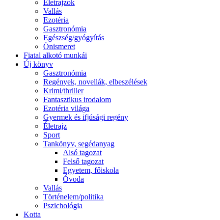
Életrajzok
Vallás
Ezotéria
Gasztronómia
Egészség/gyógyítás
Önismeret
Fiatal alkotó munkái
Új könyv
Gasztronómia
Regények, novellák, elbeszélések
Krimi/thriller
Fantasztikus irodalom
Ezotéria világa
Gyermek és ifjúsági regény
Életrajz
Sport
Tankönyv, segédanyag
Alsó tagozat
Felső tagozat
Egyetem, főiskola
Óvoda
Vallás
Történelem/politika
Pszichológia
Kotta