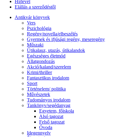
Hírlevél
Elállás a szerződéstől
Antikvár könyvek
Vers
Pszichológia
Regény/novella/elbeszélés
Gyermek és ifjúsági regény, meseregény
Műszaki
Útikalauz, utazás, útikalandok
Egészséges életmód
Állatgondozás
Akció/kaland/szerelem
Krimi/thriller
Fantasztikus irodalom
Sport
Történelem/ politika
Művészetek
Tudományos irodalom
Tankönyv/segédanyag
Egyetem, főiskola
Alsó tagozat
Felső tagozat
Óvoda
Idegennyelv