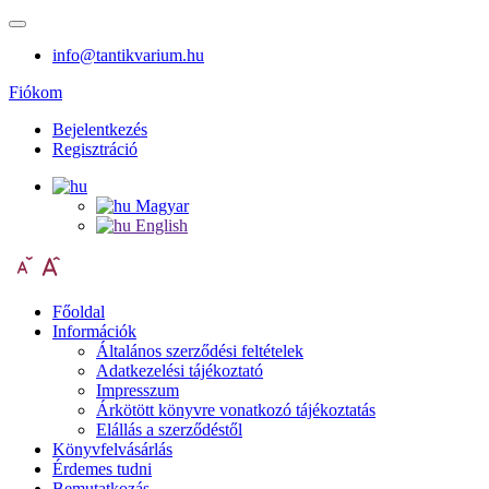
info@tantikvarium.hu
Fiókom
Bejelentkezés
Regisztráció
Magyar
English
Főoldal
Információk
Általános szerződési feltételek
Adatkezelési tájékoztató
Impresszum
Árkötött könyvre vonatkozó tájékoztatás
Elállás a szerződéstől
Könyvfelvásárlás
Érdemes tudni
Bemutatkozás