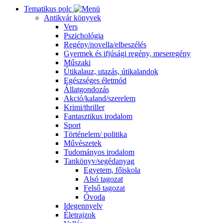
Tematikus polc
Antikvár könyvek
Vers
Pszichológia
Regény/novella/elbeszélés
Gyermek és ifjúsági regény, meseregény
Műszaki
Útikalauz, utazás, útikalandok
Egészséges életmód
Állatgondozás
Akció/kaland/szerelem
Krimi/thriller
Fantasztikus irodalom
Sport
Történelem/ politika
Művészetek
Tudományos irodalom
Tankönyv/segédanyag
Egyetem, főiskola
Alsó tagozat
Felső tagozat
Óvoda
Idegennyelv
Életrajzok